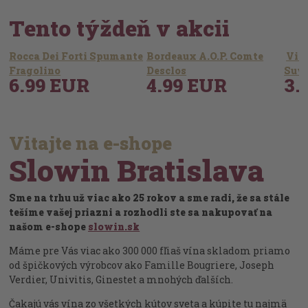
Tento týždeň v akcii
Rocca Dei Forti Spumante
Bordeaux A.O.P. Comte
Vior
Fragolino
Desclos
Suvo
6.99 EUR
4.99 EUR
3.
Vitajte na e-shope
Slowin Bratislava
Sme na trhu už viac ako 25 rokov a sme radi, že sa stále
tešíme vašej priazni a rozhodli ste sa nakupovať na
našom e-shope
slowin.sk
Máme pre Vás viac ako 300 000 fľiaš vína skladom priamo
od špičkových výrobcov ako Famille Bougriere, Joseph
Verdier, Univitis, Ginestet a mnohých ďalších.
Čakajú vás vína zo všetkých kútov sveta a kúpite tu najmä