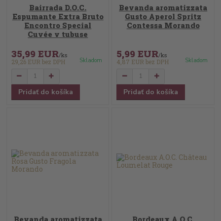
Bairrada D.O.C.
Bevanda aromatizzata
Espumante Extra Bruto
Gusto Aperol Spritz
Encontro Special
Contessa Morando
Cuvée v tubuse
35,99 EUR
5,99 EUR
/
ks
/
ks
Skladom
Skladom
29,26 EUR
bez DPH
4,87 EUR
bez DPH
Pridať do košíka
Pridať do košíka
Bevanda aromatizzata
Bordeaux A.O.C.