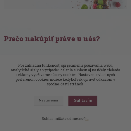
Prečo nakúpiť práve u nás?
300 000 vín skladom
Klimatizovaný sklad
Pre základnú funkčnosť, spríjemnenie používania webu,
analytické účely a v prípade udelenia súhlasu aj na účely cielenia
reklamy využívame súbory cookies. Nastavenie vlastných
25 rokov na trhu
preferencií cookies môžete kedykoľvek upraviť odkazom v
spodnej časti stránok.
Váš spoľahlivý dovozca vín
Doprava zadarmo
Súhlasím
Nastavenia
Naše autá, naši vodiči
Súhlas môžete odmietnuť
tu
.