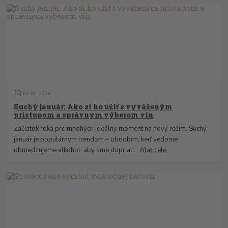
05
.
01
.
2026
Suchý január: Ako si ho užiť s vyváženým
prístupom a správnym výberom vín
Začiatok roka pre mnohých ideálny moment na nový režim. Suchý
január je populárnym trendom – obdobím, keď vedome
obmedzujeme alkohol, aby sme dopriali...
čítať celé