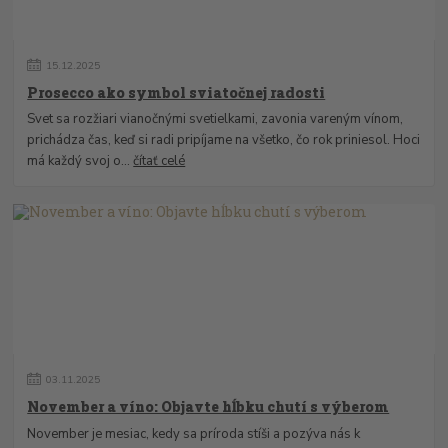
15
.
12
.
2025
Prosecco ako symbol sviatočnej radosti
Svet sa rozžiari vianočnými svetielkami, zavonia vareným vínom,
prichádza čas, keď si radi pripíjame na všetko, čo rok priniesol. Hoci
má každý svoj o...
čítať celé
03
.
11
.
2025
November a víno: Objavte hĺbku chutí s výberom
November je mesiac, kedy sa príroda stíši a pozýva nás k