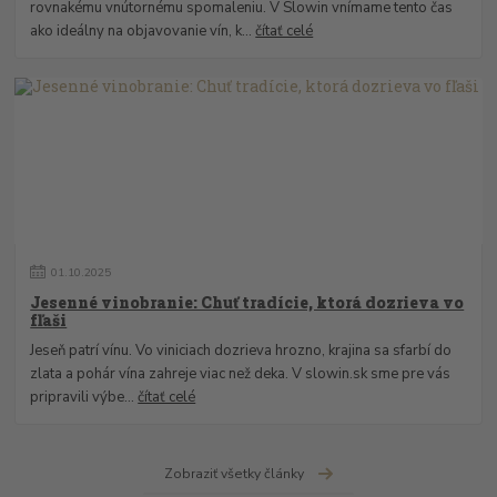
rovnakému vnútornému spomaleniu. V Slowin vnímame tento čas
ako ideálny na objavovanie vín, k...
čítať celé
01
.
10
.
2025
Jesenné vinobranie: Chuť tradície, ktorá dozrieva vo
fľaši
Jeseň patrí vínu. Vo viniciach dozrieva hrozno, krajina sa sfarbí do
zlata a pohár vína zahreje viac než deka. V slowin.sk sme pre vás
pripravili výbe...
čítať celé
Zobraziť všetky články