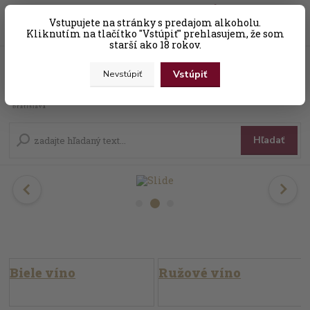
0
ks
Vstupujete na stránky s predajom alkoholu.
+421 (0) 31 56 25 377-8
za
0,00 EUR
Kliknutím na tlačítko "Vstúpiť" prehlasujem, že som
starší ako 18 rokov.
Vstúpiť
Nevstúpiť
Menu
Hľadať
Biele víno
Ružové víno