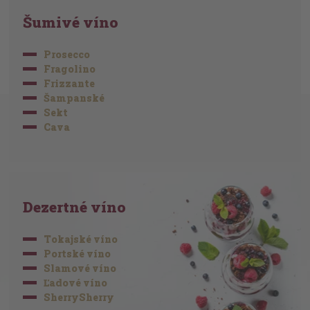
Šumivé víno
Prosecco
Fragolino
Frizzante
Šampanské
Sekt
Cava
Dezertné víno
Tokajské víno
Portské víno
Slamové víno
Ľadové víno
SherrySherry