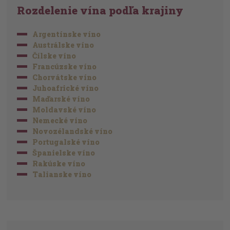
Rozdelenie vína podľa krajiny
Argentínske víno
Austrálske víno
Čílske víno
Francúzske víno
Chorvátske víno
Juhoafrické víno
Maďarské víno
Moldavské víno
Nemecké víno
Novozélandské víno
Portugalské víno
Španielske víno
Rakúske víno
Talianske víno