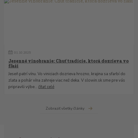
01
.
10
.
2025
Jesenné vinobranie: Chuť tradície, ktorá dozrieva vo
fľaši
Jeseň patrí vínu. Vo viniciach dozrieva hrozno, krajina sa sfarbí do
zlata a pohár vína zahreje viac než deka. V slowin.sk sme pre vás
pripravili výbe...
čítať celé
Zobraziť všetky články