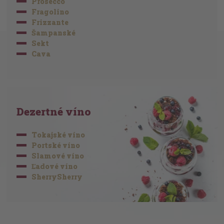
Prosecco
Fragolino
Frizzante
Šampanské
Sekt
Cava
Dezertné víno
Tokajské víno
Portské víno
Slamové víno
Ľadové víno
SherrySherry