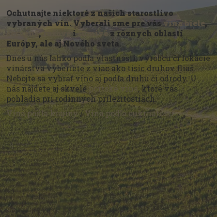
Ochutnajte niektoré z našich starostlivo
vybraných vín. Vyberali sme pre vás
vína biele
,
červené
,
ružové
i
šumivé
z rôznych oblastí
Európy, ale aj Nového sveta.
Dnes u nás ľahko podľa vlastností, výrobcu či lokácie
vinárstva vyberiete z viac ako tisíc druhov fliaš.
Nebojte sa vybrať víno aj podľa druhu či odrody. U
nás nájdete aj skvelé
portské vína
, ktoré vás
pohladia pri rodinných príležitostiach.
Vína podľa krajiny
/
Vína podľa cukrnatosti