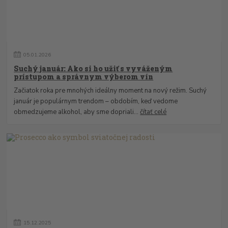
05
.
01
.
2026
Suchý január: Ako si ho užiť s vyváženým
prístupom a správnym výberom vín
Začiatok roka pre mnohých ideálny moment na nový režim. Suchý
január je populárnym trendom – obdobím, keď vedome
obmedzujeme alkohol, aby sme dopriali...
čítať celé
15
.
12
.
2025