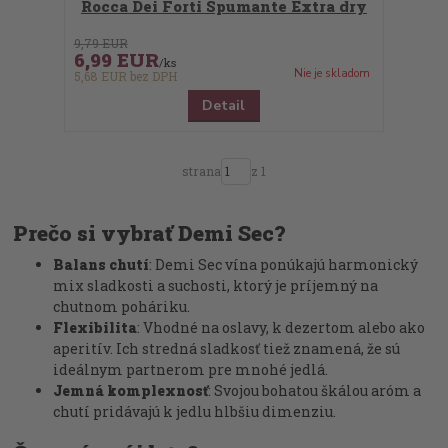
Rocca Dei Forti Spumante Extra dry
9,79 EUR
6,99 EUR
/
ks
Nie je skladom
5,68 EUR
bez DPH
Detail
strana
z 1
Prečo si vybrať Demi Sec?
Balans chutí
: Demi Sec vína ponúkajú harmonický
mix sladkosti a suchosti, ktorý je príjemný na
chutnom poháriku.
Flexibilita
: Vhodné na oslavy, k dezertom alebo ako
aperitív. Ich stredná sladkosť tiež znamená, že sú
ideálnym partnerom pre mnohé jedlá.
Jemná komplexnosť
: Svojou bohatou škálou aróm a
chutí pridávajú k jedlu hlbšiu dimenziu.