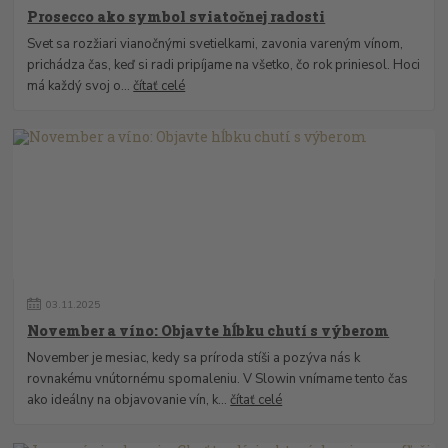
Prosecco ako symbol sviatočnej radosti
Svet sa rozžiari vianočnými svetielkami, zavonia vareným vínom,
prichádza čas, keď si radi pripíjame na všetko, čo rok priniesol. Hoci
má každý svoj o...
čítať celé
03
.
11
.
2025
November a víno: Objavte hĺbku chutí s výberom
November je mesiac, kedy sa príroda stíši a pozýva nás k
rovnakému vnútornému spomaleniu. V Slowin vnímame tento čas
ako ideálny na objavovanie vín, k...
čítať celé