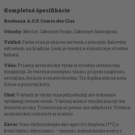
Kompletné špecifikácie
Bordeaux A.O.P. Comte des Clos
Odrody:
Merlot, Cabernet Franc, Cabernet Sauvignon.
Vzhľad:
Farba vína je ohnivo červená, s jemným fialovým
odtieňom na hladine. Lesk je vysoký a viskozita je stredne
bohatá.
Vôňa:
Priamy aromatický výraz je stredne intenzívny,
elegantný. Je tvorená ovocnými tónmi pripomínajúcimi
ostružinu, černice a tmavú čerešňu. Tie dopĺňa jemná nota
živice a píniovej kôry.
Chuť:
V ústach je výraz vína jednoduchý, ale dokonale
vyvážený, ovocne svieži. V ústnej aróme vyniká jemný tón
dozretej slivky. Triesloviny sú pevné, ale ušľachtilé. Trvanie
aromatickej intenzity je kratšie.
Záver:
Víno vychutnávajte ako aperitív (teplota 17°C) s
kvalitnými údeninami – varená i sušená šunka a syry s