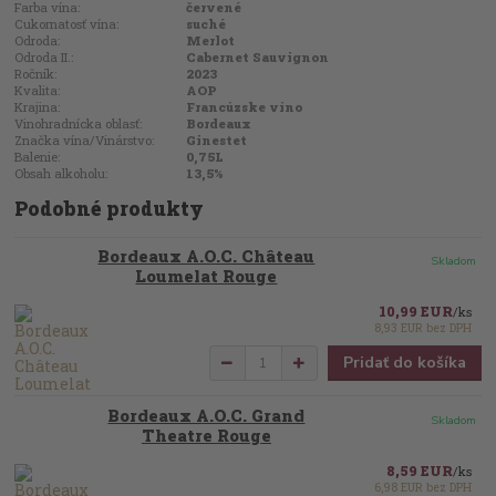
Farba vína:
červené
Cukornatosť vína:
suché
Odroda:
Merlot
Odroda II.:
Cabernet Sauvignon
Ročník:
2023
Kvalita:
AOP
Krajina:
Francúzske víno
Vinohradnícka oblasť:
Bordeaux
Značka vína/Vinárstvo:
Ginestet
Balenie:
0,75L
Obsah alkoholu:
13,5%
Podobné produkty
Bordeaux A.O.C. Château
Skladom
Loumelat Rouge
10,99 EUR
/
ks
8,93 EUR
bez DPH
Pridať do košíka
Bordeaux A.O.C. Grand
Skladom
Theatre Rouge
8,59 EUR
/
ks
6,98 EUR
bez DPH