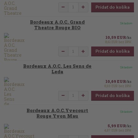
Pridať do košíka
Bordeaux A.O.C. Grand
Skladom
Theatre Rouge BIO
10,59 EUR
/
ks
8,61 EUR
bez DPH
Pridať do košíka
Bordeaux A.O.C. Les Sens de
Skladom
Leda
10,69 EUR
/
ks
8,69 EUR
bez DPH
Pridať do košíka
Bordeaux A.O.C.Yvecourt
Skladom
Rouge Yvon Mau
5,99 EUR
/
ks
4,87 EUR
bez DPH