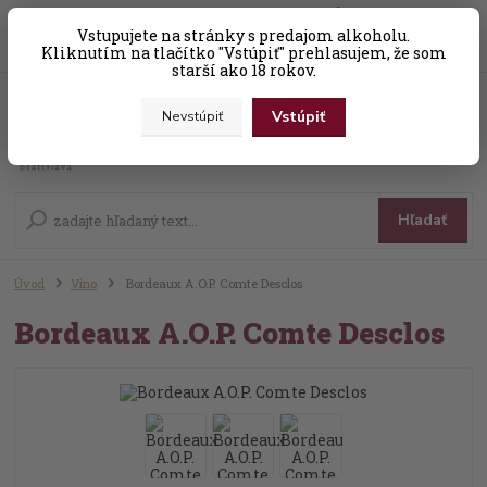
0
ks
Vstupujete na stránky s predajom alkoholu.
+421 (0) 31 56 25 377-8
za
0,00 EUR
Kliknutím na tlačítko "Vstúpiť" prehlasujem, že som
starší ako 18 rokov.
Vstúpiť
Nevstúpiť
Menu
Hľadať
Úvod
Víno
Bordeaux A.O.P. Comte Desclos
Bordeaux A.O.P. Comte Desclos