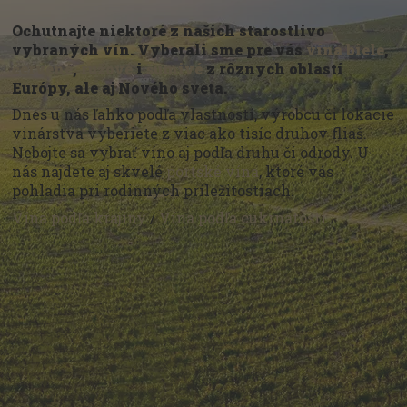
Ochutnajte niektoré z našich starostlivo
vybraných vín. Vyberali sme pre vás
vína biele
,
červené
,
ružové
i
šumivé
z rôznych oblastí
Európy, ale aj Nového sveta.
Dnes u nás ľahko podľa vlastností, výrobcu či lokácie
vinárstva vyberiete z viac ako tisíc druhov fliaš.
Nebojte sa vybrať víno aj podľa druhu či odrody. U
nás nájdete aj skvelé
portské vína
, ktoré vás
pohladia pri rodinných príležitostiach.
Vína podľa krajiny
/
Vína podľa cukrnatosti