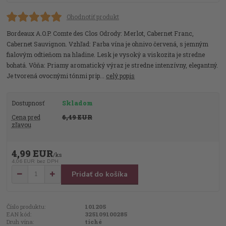
Ohodnotiť produkt
Bordeaux A.O.P. Comte des Clos Odrody: Merlot, Cabernet Franc,
Cabernet Sauvignon. Vzhľad: Farba vína je ohnivo červená, s jemným
fialovým odtieňom na hladine. Lesk je vysoký a viskozita je stredne
bohatá. Vôňa: Priamy aromatický výraz je stredne intenzívny, elegantný.
Je tvorená ovocnými tónmi prip...
celý popis
Dostupnosť
Skladom
Cena pred
6,49 EUR
zľavou
4,99 EUR
/
ks
4,06 EUR
bez DPH
Pridať do košíka
Číslo produktu:
101205
EAN kód:
325109100285
Druh vína:
tiché