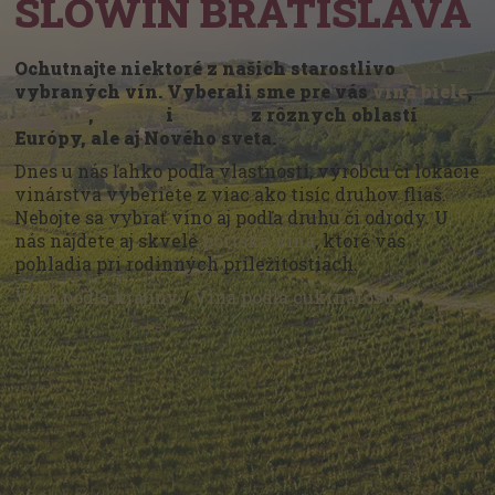
SLOWIN BRATISLAVA
Ochutnajte niektoré z našich starostlivo
vybraných vín. Vyberali sme pre vás
vína biele
,
červené
,
ružové
i
šumivé
z rôznych oblastí
Európy, ale aj Nového sveta.
Dnes u nás ľahko podľa vlastností, výrobcu či lokácie
vinárstva vyberiete z viac ako tisíc druhov fliaš.
Nebojte sa vybrať víno aj podľa druhu či odrody. U
nás nájdete aj skvelé
portské vína
, ktoré vás
pohladia pri rodinných príležitostiach.
Vína podľa krajiny
/
Vína podľa cukrnatosti