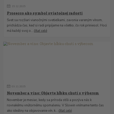
15
.
12
.
2025
Prosecco ako symbol sviatočnej radosti
Svet sa rozžiari vianočnými svetielkami, zavonia vareným vínom,
prichádza čas, keď si radi pripíjame na všetko, čo rok priniesol. Hoci
má každý svoj o...
čítať celé
03
.
11
.
2025
November a víno: Objavte hĺbku chutí s výberom
November je mesiac, kedy sa príroda stíši a pozýva nás k
rovnakému vnútornému spomaleniu. V Slowin vnímame tento čas
ako ideálny na objavovanie vín, k...
čítať celé