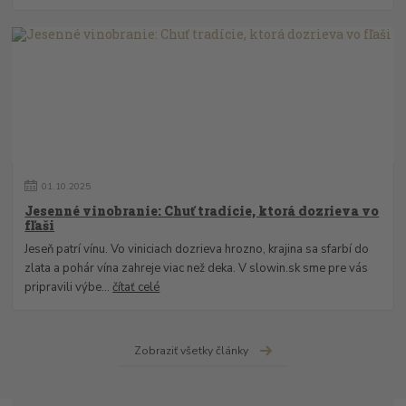
01
.
10
.
2025
Jesenné vinobranie: Chuť tradície, ktorá dozrieva vo
fľaši
Jeseň patrí vínu. Vo viniciach dozrieva hrozno, krajina sa sfarbí do
zlata a pohár vína zahreje viac než deka. V slowin.sk sme pre vás
pripravili výbe...
čítať celé
Zobraziť všetky články