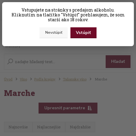
0
ks
Vstupujete na stránky s predajom alkoholu.
+421 (0) 31 56 25 377-8
za
0,00 EUR
Kliknutím na tlačítko "Vstúpiť" prehlasujem, že som
starší ako 18 rokov.
Vstúpiť
Nevstúpiť
Menu
Hľadať
Úvod
Víno
Podľa krajiny
Talianske víno
Marche
Marche
Upresniť parametre
Najnovšie
Najlacnejšie
Najdrahšie