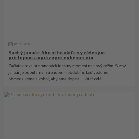
05
.
01
.
2026
Suchý január: Ako si ho užiť s vyváženým
prístupom a správnym výberom vín
Začiatok roka pre mnohých ideálny moment na nový režim. Suchý
január je populárnym trendom – obdobím, keď vedome
obmedzujeme alkohol, aby sme dopriali...
čítať celé