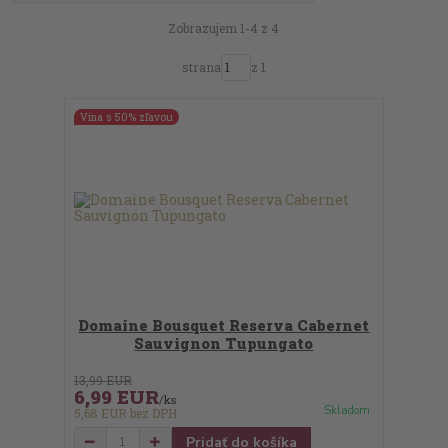
Zobrazujem 1-4 z 4
strana
z 1
Vína s 50% zľavou
Domaine Bousquet Reserva Cabernet
Sauvignon Tupungato
13,99 EUR
6,99 EUR
/
ks
Skladom
5,68 EUR
bez DPH
Pridať do košíka