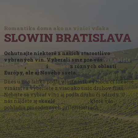
Romantika doma ako na vinici vďaka
SLOWIN BRATISLAVA
Ochutnajte niektoré z našich starostlivo
vybraných vín. Vyberali sme pre vás
vína biele
,
červené
,
ružové
i
šumivé
z rôznych oblastí
Európy, ale aj Nového sveta.
Dnes u nás ľahko podľa vlastností, výrobcu či lokácie
vinárstva vyberiete z viac ako tisíc druhov fliaš.
Nebojte sa vybrať víno aj podľa druhu či odrody. U
nás nájdete aj skvelé
portské vína
, ktoré vás
pohladia pri rodinných príležitostiach.
Vína podľa krajiny
/
Vína podľa cukrnatosti