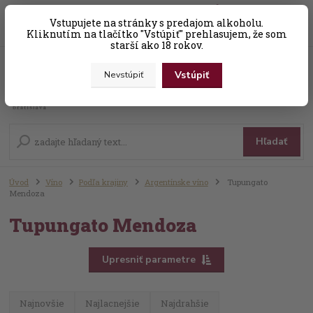
0
ks
Vstupujete na stránky s predajom alkoholu.
+421 (0) 31 56 25 377-8
za
0,00 EUR
Kliknutím na tlačítko "Vstúpiť" prehlasujem, že som
starší ako 18 rokov.
Vstúpiť
Nevstúpiť
Menu
Hľadať
Úvod
Víno
Podľa krajiny
Argentínske víno
Tupungato
Mendoza
Tupungato Mendoza
Upresniť parametre
Najnovšie
Najlacnejšie
Najdrahšie