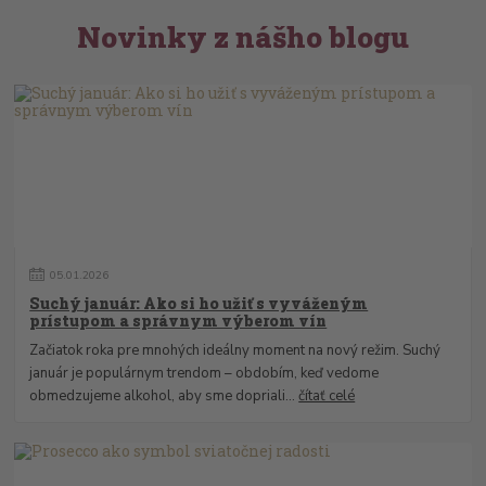
Novinky z nášho blogu
05
.
01
.
2026
Suchý január: Ako si ho užiť s vyváženým
prístupom a správnym výberom vín
Začiatok roka pre mnohých ideálny moment na nový režim. Suchý
január je populárnym trendom – obdobím, keď vedome
obmedzujeme alkohol, aby sme dopriali...
čítať celé