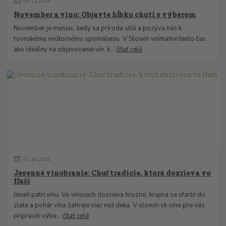
03
.
11
.
2025
November a víno: Objavte hĺbku chutí s výberom
November je mesiac, kedy sa príroda stíši a pozýva nás k
rovnakému vnútornému spomaleniu. V Slowin vnímame tento čas
ako ideálny na objavovanie vín, k...
čítať celé
01
.
10
.
2025
Jesenné vinobranie: Chuť tradície, ktorá dozrieva vo
fľaši
Jeseň patrí vínu. Vo viniciach dozrieva hrozno, krajina sa sfarbí do
zlata a pohár vína zahreje viac než deka. V slowin.sk sme pre vás
pripravili výbe...
čítať celé