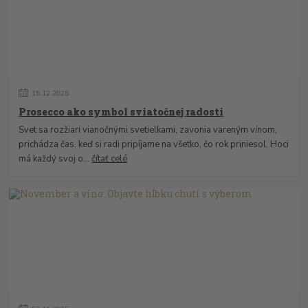
15
.
12
.
2025
Prosecco ako symbol sviatočnej radosti
Svet sa rozžiari vianočnými svetielkami, zavonia vareným vínom,
prichádza čas, keď si radi pripíjame na všetko, čo rok priniesol. Hoci
má každý svoj o...
čítať celé