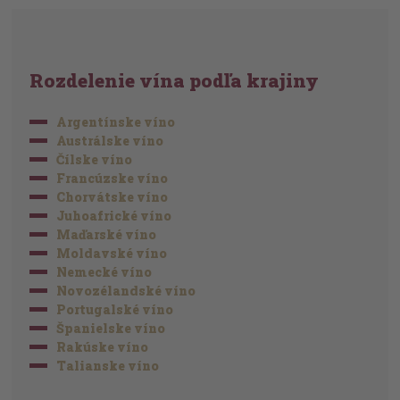
Rozdelenie vína podľa krajiny
Argentínske víno
Austrálske víno
Čílske víno
Francúzske víno
Chorvátske víno
Juhoafrické víno
Maďarské víno
Moldavské víno
Nemecké víno
Novozélandské víno
Portugalské víno
Španielske víno
Rakúske víno
Talianske víno