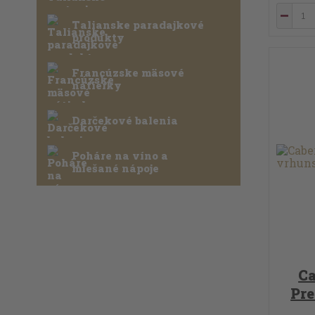
Talianske paradajkové
produkty
Francúzske mäsové
nátierky
Darčekové balenia
Poháre na víno a
miešané nápoje
Ca
Pr