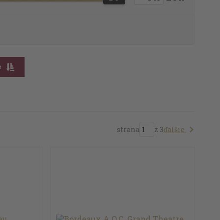
e
ďalšie
strana
z 3