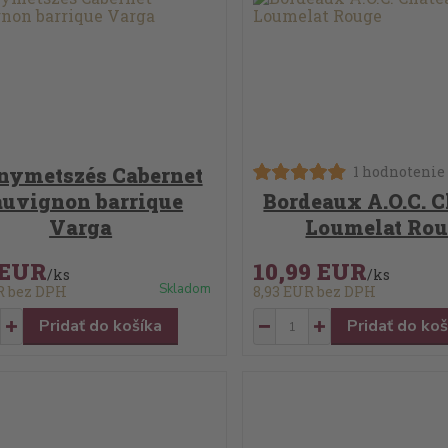
nymetszés Cabernet
1 hodnotenie
auvignon barrique
Bordeaux A.O.C. 
Varga
Loumelat Ro
 EUR
10,99 EUR
/
ks
/
ks
Skladom
UR
bez DPH
8,93 EUR
bez DPH
Pridať do košíka
Pridať do koš