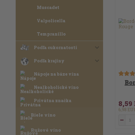
Muscadet
Valpolicella
Tempranillo
Podľa cukornatosti
Podľa krajiny
Nápoje na báze vína
Bor
Nealkoholické víno
Privátna značka
8,59
6,98 E
Biele víno
Ružové víno