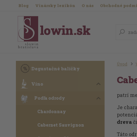
Blog
Vinársky lexikón
O nás
Obchodné podm
Úvod
Degustačné balíčky
Cab
Víno
patrí m
Podľa odrody
Je char
Chardonnay
potenci
dreva
č
Cabernet Sauvignon
Táto od