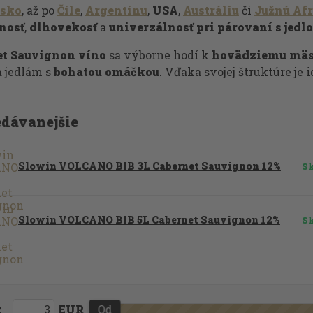
lsko
, až po
Čile
,
Argentínu
,
USA
,
Austráliu
či
Južnú Af
nosť
,
dlhovekosť
a
univerzálnosť pri párovaní s jedl
et Sauvignon víno
sa výborne hodí k
hovädziemu mä
 jedlám s
bohatou omáčkou
. Vďaka svojej štruktúre je 
edávanejšie
Slowin VOLCANO BIB 3L Cabernet Sauvignon 12%
S
Slowin VOLCANO BIB 5L Cabernet Sauvignon 12%
S
:
EUR
Od