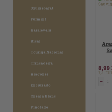
Szurkebarát
Furmint
Hárslevelú
Bical
Ara
S
Touriga Nacional
Trincadeira
8,99
7,31 E
Aragones
Encruzado
Chenin Blanc
Pinotage