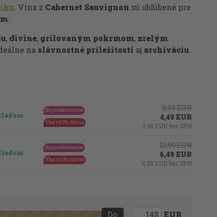
riku
. Vína z
Cabernet Sauvignon
sú obľúbené pre
om
.
su
,
divine
,
grilovaným pokrmom
,
zrelým
ideálne na
slávnostné príležitosti
aj
archiváciu
.
8,99 EUR
Najpredávanejšie
kladom
4,49 EUR
Vína s 50% zľavou
3,65 EUR bez DPH
12,99 EUR
Najpredávanejšie
kladom
6,49 EUR
Vína s 50% zľavou
5,28 EUR bez DPH
Do
EUR