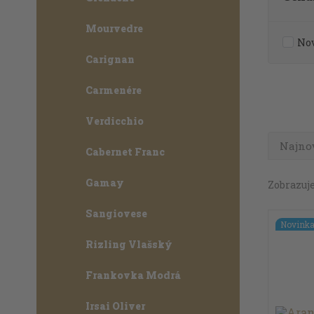
Mourvedre
No
Carignan
Carmenére
Verdicchio
Najno
Cabernet Franc
Gamay
Zobrazuje
Sangiovese
Novink
Rizling Vlašský
Frankovka Modrá
Irsai Oliver