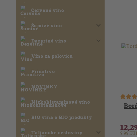
Červené víno
Šumivé víno
Dezertné víno
Víno za polovicu
Primitivo
NOVINKY
Nízkohistamínové víno
Bor
BIO vína a BIO produkty
12,2
Talianske cestoviny
9,99 E