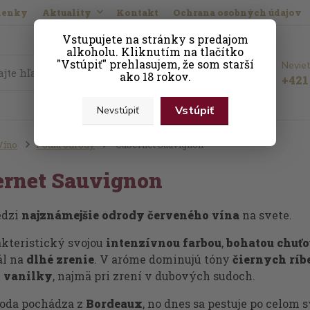
ienky
Aktuality
Kontakt
Ochrana osobných údajov
Vstupujete na stránky s predajom
alkoholu. Kliknutím na tlačítko
"Vstúpiť" prehlasujem, že som starší
Neviet
Hľadať
ako 18 rokov.
+421 
Vstúpiť
Nevstúpiť
Víno
Podľa odrody
Cabernet Sauvignon
ernet Sauvignon
edzi
najznámejšie odrody červeného vína
na svete.
akteristický svojou
intenzívnou farbou
,
bohatou chuťo
ál na
dlhé zrenie
. V aróme dominujú tóny
čiernych ríb
i
vanilky
, najmä pri zrení v dubových sudoch.
roda pochádza z
Bordeaux
, no dnes sa pestuje po celom 