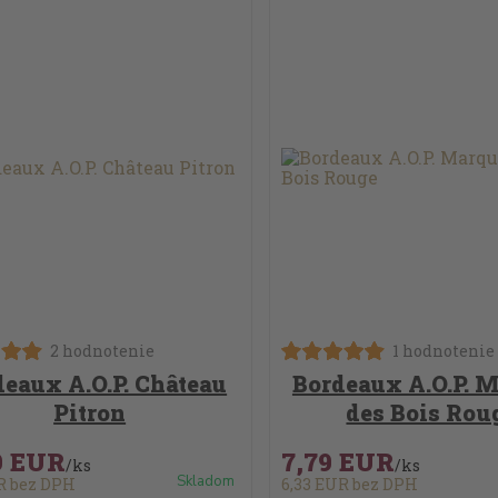
2 hodnotenie
1 hodnotenie
deaux A.O.P. Château
Bordeaux A.O.P. 
Pitron
des Bois Rou
9 EUR
7,79 EUR
/
ks
/
ks
Skladom
UR
bez DPH
6,33 EUR
bez DPH