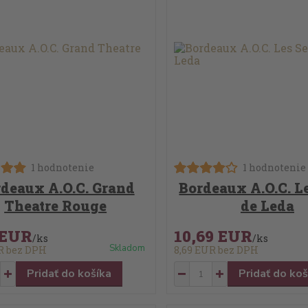
1 hodnotenie
1 hodnotenie
deaux A.O.C. Grand
Bordeaux A.O.C. L
Theatre Rouge
de Leda
 EUR
10,69 EUR
/
ks
/
ks
Skladom
UR
bez DPH
8,69 EUR
bez DPH
Pridať do košíka
Pridať do koš