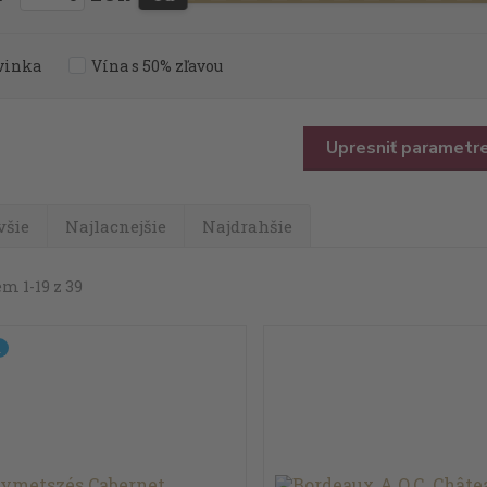
vinka
Vína s 50% zľavou
Upresniť parametr
všie
Najlacnejšie
Najdrahšie
m 1-19 z 39
a