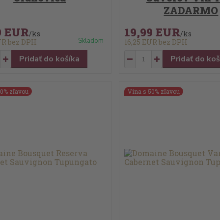
ZADARMO
9 EUR
19,99 EUR
/
ks
/
ks
Skladom
EUR
bez DPH
16,25 EUR
bez DPH
Pridať do košíka
Pridať do koš
50% zľavou
Vína s 50% zľavou