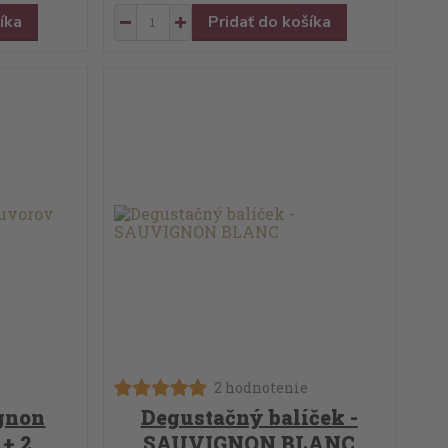
íka
Pridať do košíka
2 hodnotenie
gnon
Degustačný balíček -
+ 2
SAUVIGNON BLANC