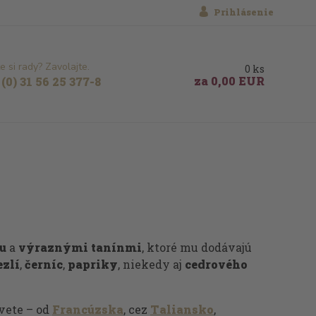
Prihlásenie
e si rady? Zavolajte.
0
ks
za
0,00 EUR
(0) 31 56 25 377-8
u
a
výraznými tanínmi
, ktoré mu dodávajú
ezlí
,
černíc
,
papriky
, niekedy aj
cedrového
svete – od
Francúzska
, cez
Taliansko
,