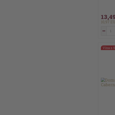
13,4
10,97 
Vína s 