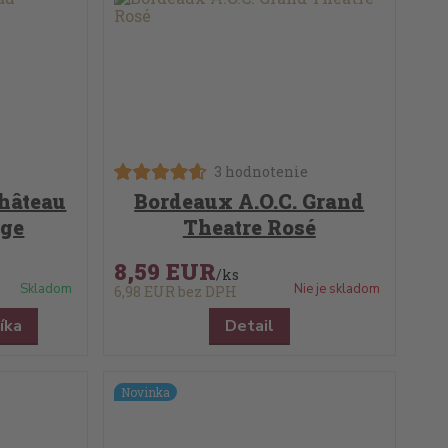
3 hodnotenie
Château
Bordeaux A.O.C. Grand
uge
Theatre Rosé
8,59 EUR
/
ks
Skladom
Nie je skladom
6,98 EUR
bez DPH
íka
Detail
Novinka