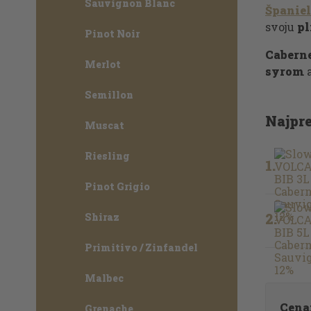
Sauvignon Blanc
Španie
svoju
pl
Pinot Noir
Cabern
Merlot
syrom
a
Semillon
Najpr
Muscat
Riesling
1.
Pinot Grigio
2.
Shiraz
Primitivo / Zinfandel
Malbec
Cena
Grenache