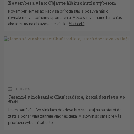
November a víno: Objavte hĺbku chutí s výberom
November je mesiac, kedy sa príroda stíši a pozýva nás k
rovnakému vnútornému spomaleniu. V Slowin vnímame tento čas
ako ideálny na objavovanie vín, k...
čítať celé
01
.
10
.
2025
Jesenné vinobranie: Chuť tradície, ktorá dozrieva vo
fľaši
Jeseň patrí vínu. Vo viniciach dozrieva hrozno, krajina sa sfarbí do
zlata a pohár vína zahreje viac než deka. V slowin.sk sme pre vás
pripravili výbe...
čítať celé