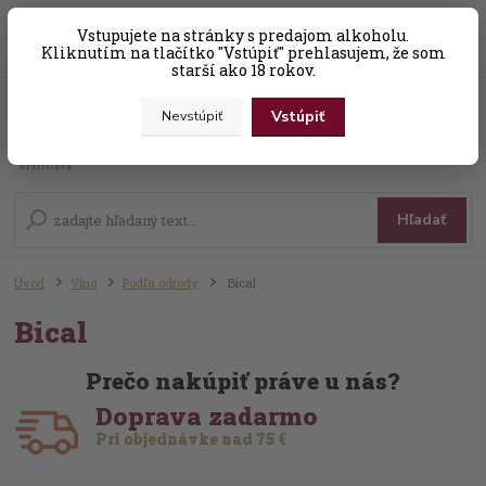
0
ks
Vstupujete na stránky s predajom alkoholu.
+421 (0) 31 56 25 377-8
za
0,00 EUR
Kliknutím na tlačítko "Vstúpiť" prehlasujem, že som
starší ako 18 rokov.
Vstúpiť
Nevstúpiť
Menu
Hľadať
Úvod
Víno
Podľa odrody
Bical
Bical
Prečo nakúpiť práve u nás?
Doprava zadarmo
Pri objednávke nad 75 €