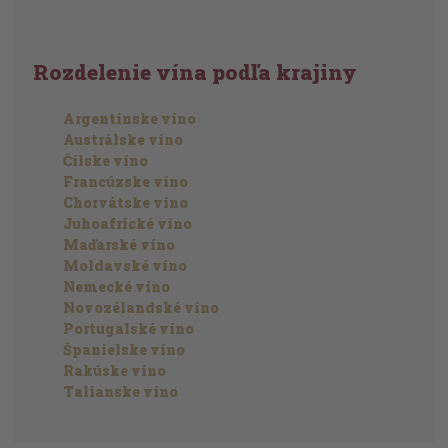
Rozdelenie vína podľa krajiny
Argentínske víno
Austrálske víno
Čílske víno
Francúzske víno
Chorvátske víno
Juhoafrické víno
Maďarské víno
Moldavské víno
Nemecké víno
Novozélandské víno
Portugalské víno
Španielske víno
Rakúske víno
Talianske víno