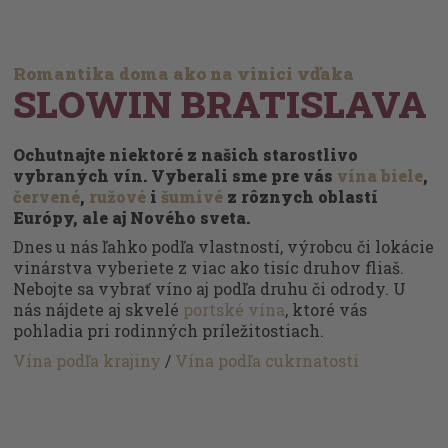
Romantika doma ako na vinici vďaka
SLOWIN BRATISLAVA
Ochutnajte niektoré z našich starostlivo
vybraných vín. Vyberali sme pre vás
vína biele
,
červené
,
ružové
i
šumivé
z rôznych oblastí
Európy, ale aj Nového sveta.
Dnes u nás ľahko podľa vlastností, výrobcu či lokácie
vinárstva vyberiete z viac ako tisíc druhov fliaš.
Nebojte sa vybrať víno aj podľa druhu či odrody. U
nás nájdete aj skvelé
portské vína
, ktoré vás
pohladia pri rodinných príležitostiach.
Vína podľa krajiny
/
Vína podľa cukrnatosti