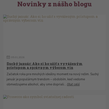
Novinky z nášho blogu
05
.
01
.
2026
Suchý január: Ako si ho užiť s vyváženým
prístupom a správnym výberom vín
Začiatok roka pre mnohých ideálny moment na nový režim. Suchý
január je populárnym trendom – obdobím, keď vedome
obmedzujeme alkohol, aby sme dopriali...
čítať celé