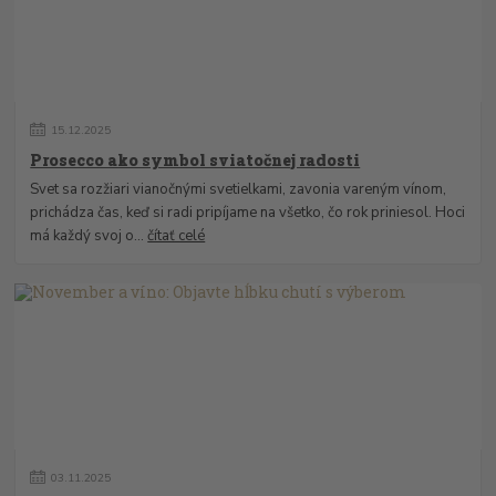
15
.
12
.
2025
Prosecco ako symbol sviatočnej radosti
Svet sa rozžiari vianočnými svetielkami, zavonia vareným vínom,
prichádza čas, keď si radi pripíjame na všetko, čo rok priniesol. Hoci
má každý svoj o...
čítať celé
03
.
11
.
2025