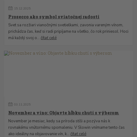
15
.
12
.
2025
Prosecco ako symbol sviatočnej radosti
Svet sa rozžiari vianočnými svetielkami, zavonia vareným vínom,
prichádza čas, keď si radi pripíjame na všetko, čo rok priniesol. Hoci
má každý svoj o...
čítať celé
03
.
11
.
2025
November a víno: Objavte hĺbku chutí s výberom
November je mesiac, kedy sa príroda stíši a pozýva nás k
rovnakému vnútornému spomaleniu. V Slowin vnímame tento čas
ako ideálny na objavovanie vín, k...
čítať celé