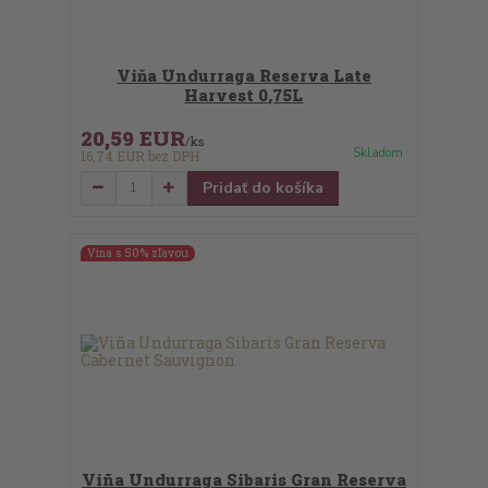
Viňa Undurraga Reserva Late
Harvest 0,75L
20,59 EUR
/
ks
Skladom
16,74 EUR
bez DPH
Pridať do košíka
Vína s 50% zľavou
Viña Undurraga Sibaris Gran Reserva