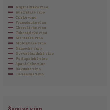
Argentínske víno
Austrálske víno
Čílske víno
Francúzske víno
Chorvátske víno
Juhoafrické víno
Maďarské víno
Moldavské víno
Nemecké víno
Novozélandské víno
Portugalské víno
Španielske víno
Rakúske víno
Talianske víno
Šumivé víno