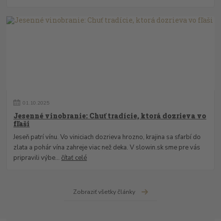
01
.
10
.
2025
Jesenné vinobranie: Chuť tradície, ktorá dozrieva vo
fľaši
Jeseň patrí vínu. Vo viniciach dozrieva hrozno, krajina sa sfarbí do
zlata a pohár vína zahreje viac než deka. V slowin.sk sme pre vás
pripravili výbe...
čítať celé
Zobraziť všetky články