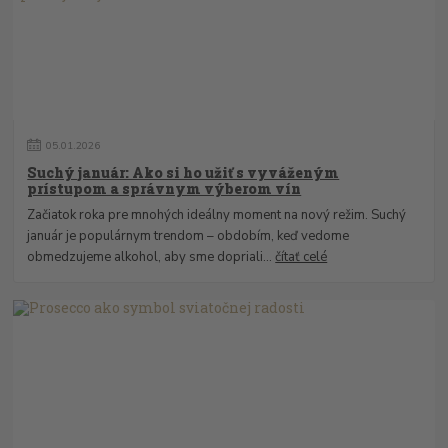
05
.
01
.
2026
Suchý január: Ako si ho užiť s vyváženým
prístupom a správnym výberom vín
Začiatok roka pre mnohých ideálny moment na nový režim. Suchý
január je populárnym trendom – obdobím, keď vedome
obmedzujeme alkohol, aby sme dopriali...
čítať celé