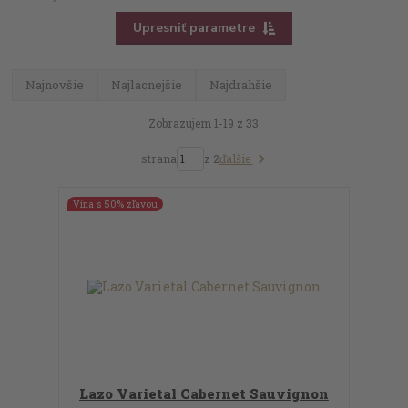
Upresniť parametre
Najnovšie
Najlacnejšie
Najdrahšie
Zobrazujem 1-19 z 33
ďalšie
strana
z 2
Vína s 50% zľavou
Lazo Varietal Cabernet Sauvignon