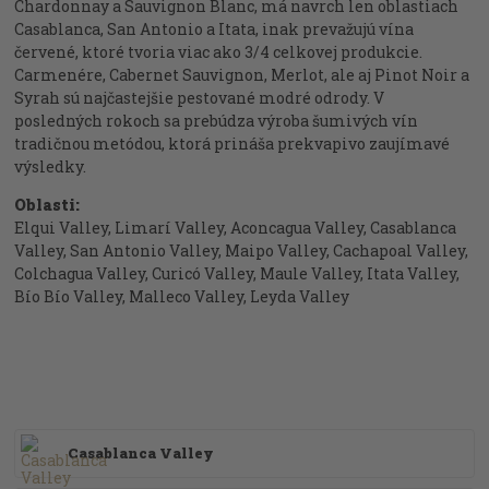
Chardonnay a Sauvignon Blanc, má navrch len oblastiach
Casablanca, San Antonio a Itata, inak prevažujú vína
červené, ktoré tvoria viac ako 3/4 celkovej produkcie.
Carmenére, Cabernet Sauvignon, Merlot, ale aj Pinot Noir a
Syrah sú najčastejšie pestované modré odrody. V
posledných rokoch sa prebúdza výroba šumivých vín
tradičnou metódou, ktorá prináša prekvapivo zaujímavé
výsledky.
Oblasti:
Elqui Valley, Limarí Valley, Aconcagua Valley, Casablanca
Valley, San Antonio Valley, Maipo Valley, Cachapoal Valley,
Colchagua Valley, Curicó Valley, Maule Valley, Itata Valley,
Bío Bío Valley, Malleco Valley, Leyda Valley
Casablanca Valley