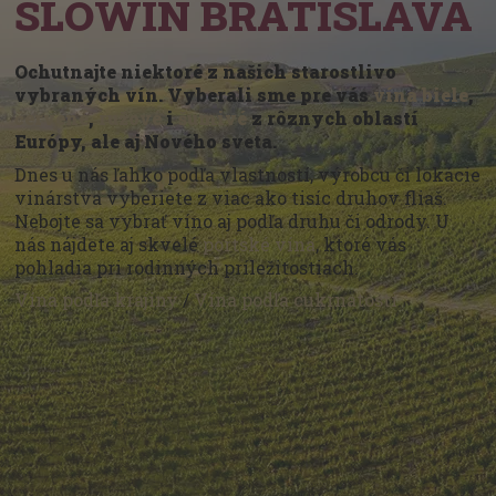
SLOWIN BRATISLAVA
Ochutnajte niektoré z našich starostlivo
vybraných vín. Vyberali sme pre vás
vína biele
,
červené
,
ružové
i
šumivé
z rôznych oblastí
Európy, ale aj Nového sveta.
Dnes u nás ľahko podľa vlastností, výrobcu či lokácie
vinárstva vyberiete z viac ako tisíc druhov fliaš.
Nebojte sa vybrať víno aj podľa druhu či odrody. U
nás nájdete aj skvelé
portské vína
, ktoré vás
pohladia pri rodinných príležitostiach.
Vína podľa krajiny
/
Vína podľa cukrnatosti