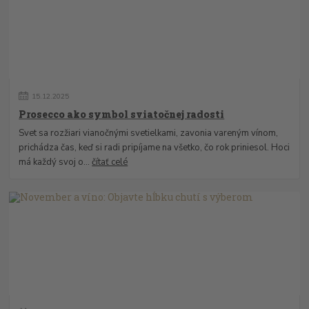
15
.
12
.
2025
Prosecco ako symbol sviatočnej radosti
Svet sa rozžiari vianočnými svetielkami, zavonia vareným vínom,
prichádza čas, keď si radi pripíjame na všetko, čo rok priniesol. Hoci
má každý svoj o...
čítať celé