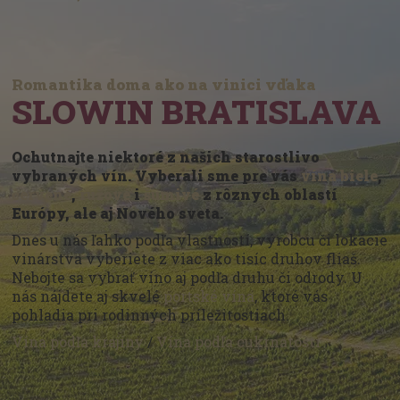
Romantika doma ako na vinici vďaka
SLOWIN BRATISLAVA
Ochutnajte niektoré z našich starostlivo
vybraných vín. Vyberali sme pre vás
vína biele
,
červené
,
ružové
i
šumivé
z rôznych oblastí
Európy, ale aj Nového sveta.
Dnes u nás ľahko podľa vlastností, výrobcu či lokácie
vinárstva vyberiete z viac ako tisíc druhov fliaš.
Nebojte sa vybrať víno aj podľa druhu či odrody. U
nás nájdete aj skvelé
portské vína
, ktoré vás
pohladia pri rodinných príležitostiach.
Vína podľa krajiny
/
Vína podľa cukrnatosti