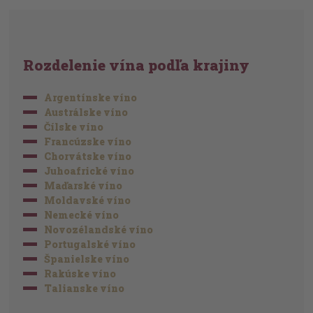
Rozdelenie vína podľa krajiny
Argentínske víno
Austrálske víno
Čílske víno
Francúzske víno
Chorvátske víno
Juhoafrické víno
Maďarské víno
Moldavské víno
Nemecké víno
Novozélandské víno
Portugalské víno
Španielske víno
Rakúske víno
Talianske víno