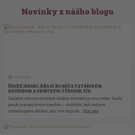
Novinky z nášho blogu
05
.
01
.
2026
Suchý január: Ako si ho užiť s vyváženým
prístupom a správnym výberom vín
Začiatok roka pre mnohých ideálny moment na nový režim. Suchý
január je populárnym trendom – obdobím, keď vedome
obmedzujeme alkohol, aby sme dopriali...
čítať celé