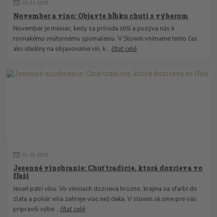
03
.
11
.
2025
November a víno: Objavte hĺbku chutí s výberom
November je mesiac, kedy sa príroda stíši a pozýva nás k
rovnakému vnútornému spomaleniu. V Slowin vnímame tento čas
ako ideálny na objavovanie vín, k...
čítať celé
01
.
10
.
2025
Jesenné vinobranie: Chuť tradície, ktorá dozrieva vo
fľaši
Jeseň patrí vínu. Vo viniciach dozrieva hrozno, krajina sa sfarbí do
zlata a pohár vína zahreje viac než deka. V slowin.sk sme pre vás
pripravili výbe...
čítať celé