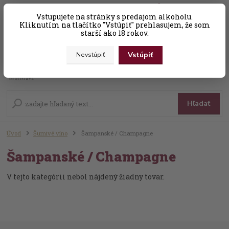
0
ks
Vstupujete na stránky s predajom alkoholu.
+421 (0) 31 56 25 377-8
za
0,00 EUR
Kliknutím na tlačítko "Vstúpiť" prehlasujem, že som
starší ako 18 rokov.
Vstúpiť
Nevstúpiť
Menu
Hľadať
Úvod
Šumivé víno
Šampanské / Champagne
Šampanské / Champagne
V tejto kategórii nebol nájdený žiadny tovar.