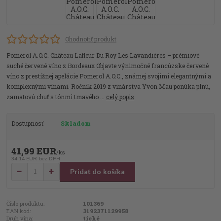
Ohodnotiť produkt
Pomerol A.O.C. Château Lafleur Du Roy Les Lavandières – prémiové
suché červené víno z Bordeaux Objavte výnimočné francúzske červené
víno z prestížnej apelácie Pomerol A.O.C., známej svojimi elegantnými a
komplexnými vínami. Ročník 2019 z vinárstva Yvon Mau ponúka plnú,
zamatovú chuť s tónmi tmavého ...
celý popis
Dostupnosť
Skladom
41,99 EUR
/
ks
34,14 EUR
bez DPH
Pridať do košíka
Číslo produktu:
101369
EAN kód:
3192371129958
Druh vína:
tiché