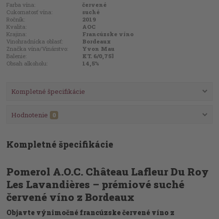
Farba vína:
červené
Cukornatosť vína:
suché
Ročník:
2019
Kvalita:
AOC
Krajina:
Francúzske víno
Vinohradnícka oblasť:
Bordeaux
Značka vína/Vinárstvo:
Yvon Mau
Balenie:
KT. 6/0,75l
Obsah alkoholu:
14,5%
Kompletné špecifikácie
Hodnotenie
0
Kompletné špecifikácie
Pomerol A.O.C. Château Lafleur Du Roy
Les Lavandières – prémiové suché
červené víno z Bordeaux
Objavte výnimočné francúzske červené víno z