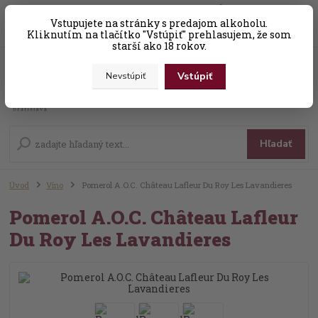
0
ks
Vstupujete na stránky s predajom alkoholu.
+421 (0) 31 56 25 377-8
za
0,00 EUR
Kliknutím na tlačítko "Vstúpiť" prehlasujem, že som
starší ako 18 rokov.
Vstúpiť
Nevstúpiť
Menu
Hľadať
Úvod
Víno
Pomerol A.O.C. Château Lafleur Du Roy Les Lavandieres
Pomerol A.O.C. Château Lafleur
Du Roy Les Lavandieres