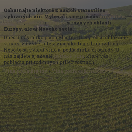
Ochutnajte niektoré z našich starostlivo
vybraných vín. Vyberali sme pre vás
vína biele
,
červené
,
ružové
i
šumivé
z rôznych oblastí
Európy, ale aj Nového sveta.
Dnes u nás ľahko podľa vlastností, výrobcu či lokácie
vinárstva vyberiete z viac ako tisíc druhov fliaš.
Nebojte sa vybrať víno aj podľa druhu či odrody. U
nás nájdete aj skvelé
portské vína
, ktoré vás
pohladia pri rodinných príležitostiach.
Vína podľa krajiny
/
Vína podľa cukrnatosti