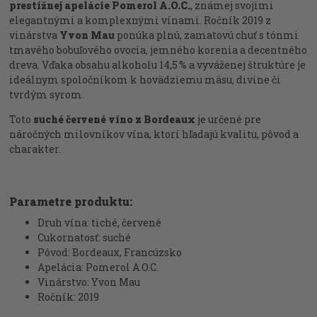
prestížnej apelácie Pomerol A.O.C.
, známej svojimi
elegantnými a komplexnými vínami. Ročník 2019 z
vinárstva
Yvon Mau
ponúka plnú, zamatovú chuť s tónmi
tmavého bobuľového ovocia, jemného korenia a decentného
dreva. Vďaka obsahu alkoholu 14,5 % a vyváženej štruktúre je
ideálnym spoločníkom k hovädziemu mäsu, divine či
tvrdým syrom.
Toto
suché červené víno z Bordeaux
je určené pre
náročných milovníkov vína, ktorí hľadajú kvalitu, pôvod a
charakter.
Parametre produktu:
Druh vína: tiché, červené
Cukornatosť: suché
Pôvod: Bordeaux, Francúzsko
Apelácia: Pomerol A.O.C.
Vinárstvo: Yvon Mau
Ročník: 2019