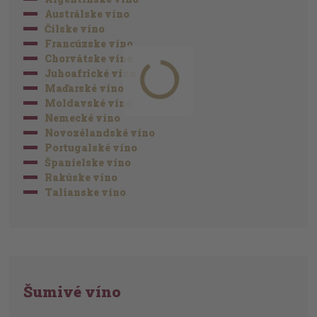
Austrálske víno
Čílske víno
Francúzske víno
Chorvátske víno
Juhoafrické víno
Maďarské víno
Moldavské víno
Nemecké víno
Novozélandské víno
Portugalské víno
Španielske víno
Rakúske víno
Talianske víno
Šumivé víno