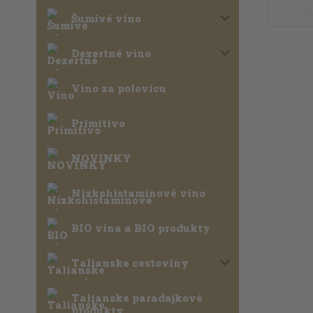
Šumivé víno
Dezertné víno
Víno za polovicu
Primitivo
NOVINKY
Nízkohistamínové víno
BIO vína a BIO produkty
Talianske cestoviny
Talianske paradajkové
produkty