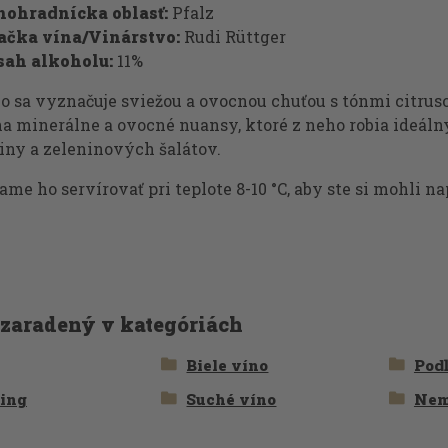
nohradnícka oblasť:
Pfalz
ačka vína/Vinárstvo:
Rudi Rüttger
sah alkoholu:
11%
o sa vyznačuje sviežou a ovocnou chuťou s tónmi citruso
a minerálne a ovocné nuansy, ktoré z neho robia ideáln
iny a zeleninových šalátov.
me ho servírovať pri teplote 8-10 °C, aby ste si mohli 
 zaradený v kategóriách
Biele víno
Podľ
ling
Suché víno
Nem