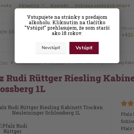
ienky
Aktuality
Kontakt
Ochrana osobných údajov
Vstupujete na stránky s predajom
alkoholu. Kliknutím na tlačítko
"Vstúpiť" prehlasujem, že som starší
Neviet
Hľadať
ako 18 rokov.
+421 
Vstúpiť
Nevstúpiť
Víno
Podľa odrody
Riesling
Pfalz Rudi Rüttger Riesling Kab
z Rudi Rüttger Riesling Kabin
ossberg 1L
Pfalz
Schlos
Pfalz 