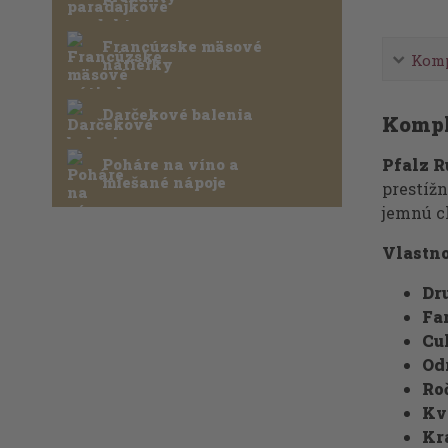
Francúzske mäsové
Komp
nátierky
Darčekové balenia
Kompl
Poháre na víno a
Pfalz R
miešané nápoje
prestížn
jemnú c
Vlastno
Dr
Fa
Cu
Od
Ro
Kv
Kra