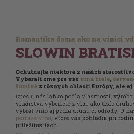
Romantika doma ako na vinici v
SLOWIN BRATIS
Ochutnajte niektoré z našich starostli
Vyberali sme pre vás
vína biele
,
červen
šumivé
z rôznych oblastí Európy, ale aj
Dnes u nás ľahko podľa vlastností, výrobcu
vinárstva vyberiete z viac ako tisíc druhov
vybrať víno aj podľa druhu či odrody. U ná
portské vína
, ktoré vás pohladia pri rodi
príležitostiach.