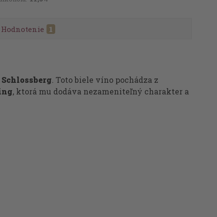
Hodnotenie
1
 Schlossberg
. Toto biele víno pochádza z
ing
, ktorá mu dodáva nezameniteľný charakter a