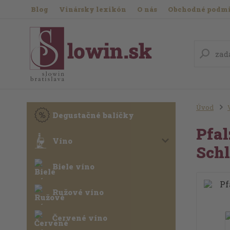
Blog
Vinársky lexikón
O nás
Obchodné podm
Úvod
Degustačné balíčky
Pfal
Víno
Schl
Biele víno
Ružové víno
Červené víno