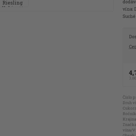
dodáv
vína: 
Suché 
Do
Cen
4,
3,8
Číslo p
Druh v
Cukorn
Ročník
Krajina
Značk
vína/V
Obsah 