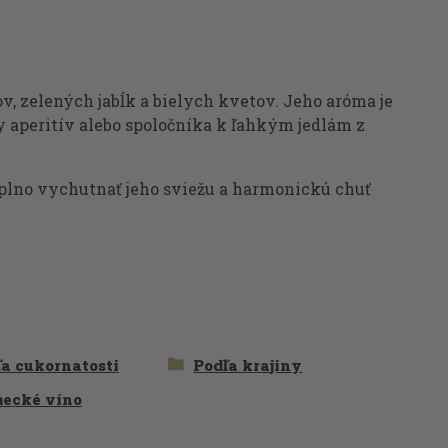
v, zelených jabĺk a bielych kvetov. Jeho aróma je
y aperitív alebo spoločníka k ľahkým jedlám z
naplno vychutnať jeho sviežu a harmonickú chuť
a cukornatosti
Podľa krajiny
ecké víno