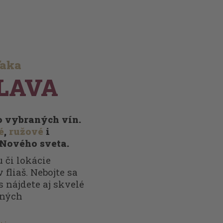
ďaka
LAVA
vo vybraných vín.
é
,
ružové
i
 Nového sveta.
 či lokácie
 fliaš. Nebojte sa
s nájdete aj skvelé
nných