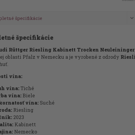
letné špecifikácie
etné špecifikácie
udi Rüttger Riesling Kabinett Trocken Neuleininger
ej oblasti Pfalz v Nemecku a je vyrobené z odrody
Riesl
huť.
sti vína:
uh vína:
Tiché
rba vína:
Biele
kornatosť vína:
Suché
roda:
Riesling
čník:
2023
alita:
Kabinett
jina:
Nemecko