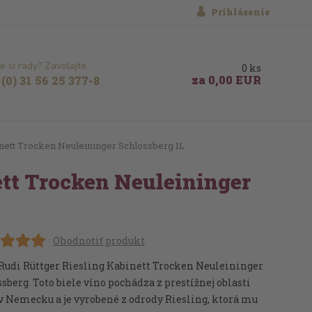
Prihlásenie
e si rady? Zavolajte.
0
ks
za
0,00 EUR
(0) 31 56 25 377-8
inett Trocken Neuleininger Schlossberg 1L
ett Trocken Neuleininger
Ohodnotiť produkt
 Rudi Rüttger Riesling Kabinett Trocken Neuleininger
sberg. Toto biele víno pochádza z prestížnej oblasti
v Nemecku a je vyrobené z odrody Riesling, ktorá mu