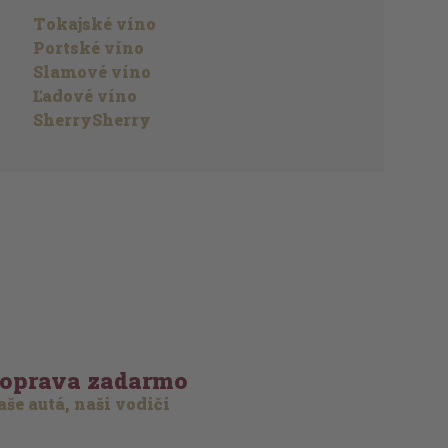
Tokajské víno
Portské víno
Slamové víno
Ľadové víno
SherrySherry
oprava zadarmo
še autá, naši vodiči