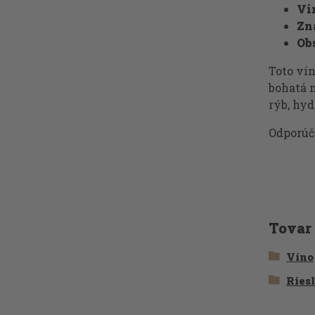
Vi
Zn
Ob
Toto vín
bohatá n
rýb, hyd
Odporúča
Tovar
Víno
Ries