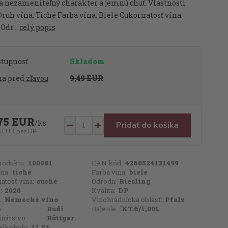
a nezameniteľný charakter a jemnú chuť. Vlastnosti
Druh vína: Tiché Farba vína: Biele Cukornatosť vína:
Odr...
celý popis
stupnosť
Skladom
a pred zľavou
9,49 EUR
75 EUR
/
ks
Pridať do košíka
6 EUR
bez DPH
roduktu:
100981
EAN kód:
4260524131499
ína:
tiché
Farba vína:
biele
atosť vína:
suché
Odroda:
Riesling
:
2020
Kvalita:
DP
:
Nemecké víno
Vinohradnícka oblasť:
Pfalz
a
Rudi
Balenie:
'KT.6/1,00L
inárstvo:
Rüttger
alkoholu:
11,5%