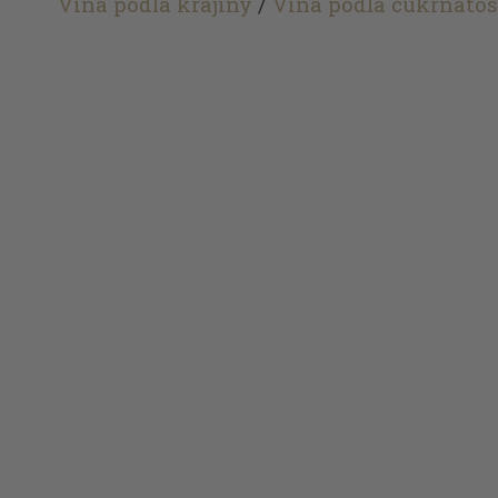
Vína podľa krajiny
/
Vína podľa cukrnatos