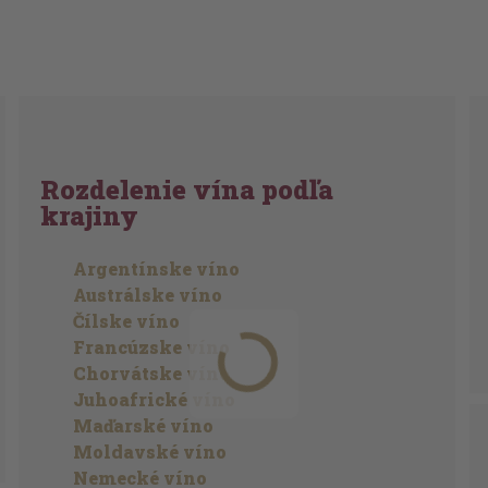
Rozdelenie vína podľa
krajiny
Argentínske víno
Austrálske víno
Čílske víno
Francúzske víno
Chorvátske víno
Juhoafrické víno
Maďarské víno
Moldavské víno
Nemecké víno