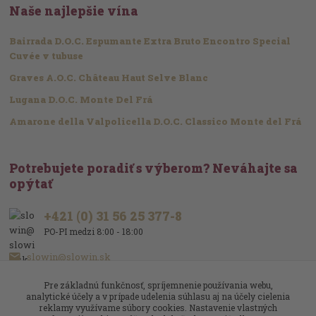
Naše najlepšie vína
Bairrada D.O.C. Espumante Extra Bruto Encontro Special
Cuvée v tubuse
Graves A.O.C. Château Haut Selve Blanc
Lugana D.O.C. Monte Del Frá
Amarone della Valpolicella D.O.C. Classico Monte del Frá
Potrebujete poradiť s výberom? Neváhajte sa
opýtať
+421 (0) 31 56 25 377-8
PO-PI medzi 8:00 - 18:00
slowin@slowin.sk
Pre základnú funkčnosť, spríjemnenie používania webu,
analytické účely a v prípade udelenia súhlasu aj na účely cielenia
reklamy využívame súbory cookies. Nastavenie vlastných