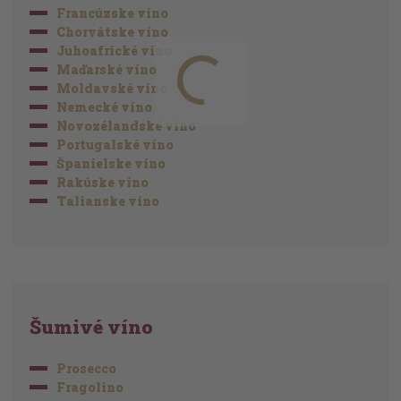
Francúzske víno
Chorvátske víno
Juhoafrické víno
Maďarské víno
Moldavské víno
Nemecké víno
Novozélandské víno
Portugalské víno
Španielske víno
Rakúske víno
Talianske víno
Šumivé víno
Prosecco
Fragolino