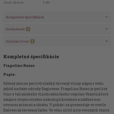
Obsah alkoholu:
7,5%
Kompletné špecifikácie
Hodnotenie
1
Súvisiaci tovar
1
Kompletné špecifikácie
Fragolino Rosso
Popis:
Sýtený jemne perlivý sladký červený vínny nápoj s vôňu
jahôd na báze odrody Sagiovese. Fragolino Rosso je perlivé
víno z talianskeho vinohradníckeho regiónu Veneto,
ktoré
zaujme svojou sviežou nekomplikovanou a nádhernou
ovocnou arómou a chuťou. V pohári sa prezentuje vo svetle
fialovej až červenej farbe. Vo vôni ciítiť noty ovocných tónov,