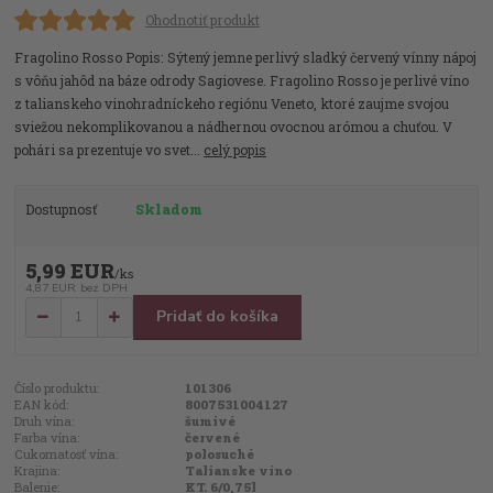
Ohodnotiť produkt
Fragolino Rosso Popis: Sýtený jemne perlivý sladký červený vínny nápoj
s vôňu jahôd na báze odrody Sagiovese. Fragolino Rosso je perlivé víno
z talianskeho vinohradníckeho regiónu Veneto, ktoré zaujme svojou
sviežou nekomplikovanou a nádhernou ovocnou arómou a chuťou. V
pohári sa prezentuje vo svet...
celý popis
Dostupnosť
Skladom
5,99 EUR
/
ks
4,87 EUR
bez DPH
Pridať do košíka
Číslo produktu:
101306
EAN kód:
8007531004127
Druh vína:
šumivé
Farba vína:
červené
Cukornatosť vína:
polosuché
Krajina:
Talianske víno
Balenie:
KT. 6/0,75l