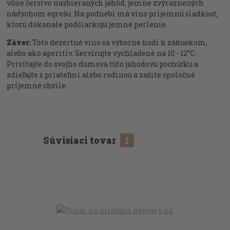
vône čerstvo nazbieraných jahôd, jemne zvýraznených
nádychom egrešu. Na podnebí má víno príjemnú sladkosť,
ktorú dokonale podčiarkujú jemné perlenie.
Záver:
Toto dezertné víno sa výborne hodí k zákuskom,
alebo ako aperitív. Servírujte vychladené na 10 - 12°C.
Privítajte do svojho domova túto jahodovú pochúťku a
zdieľajte s priateľmi alebo rodinou a zažite spoločné
príjemné chvíle.
Súvisiaci tovar
1