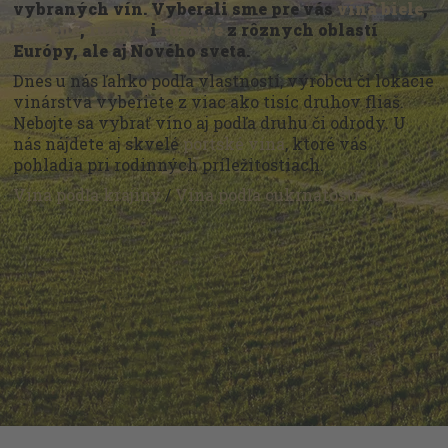
vybraných vín. Vyberali sme pre vás
vína biele
,
červené
,
ružové
i
šumivé
z rôznych oblastí
Európy, ale aj Nového sveta.
Dnes u nás ľahko podľa vlastností, výrobcu či lokácie
vinárstva vyberiete z viac ako tisíc druhov fliaš.
Nebojte sa vybrať víno aj podľa druhu či odrody. U
nás nájdete aj skvelé
portské vína
, ktoré vás
pohladia pri rodinných príležitostiach.
Vína podľa krajiny
/
Vína podľa cukrnatosti