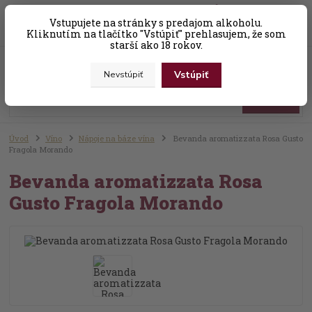
0
ks
Vstupujete na stránky s predajom alkoholu.
+421 (0) 31 56 25 377-8
za
0,00 EUR
Kliknutím na tlačítko "Vstúpiť" prehlasujem, že som
starší ako 18 rokov.
Menu
Vstúpiť
Nevstúpiť
Hľadať
Úvod
Víno
Nápoje na báze vína
Bevanda aromatizzata Rosa Gusto
Fragola Morando
Bevanda aromatizzata Rosa
Gusto Fragola Morando