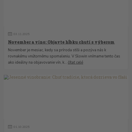
03
.
11
.
2025
November a víno: Objavte hĺbku chutí s výberom
November je mesiac, kedy sa príroda stíši a pozýva nás k
rovnakému vnútornému spomaleniu. V Slowin vnímame tento čas
ako ideálny na objavovanie vín, k...
čítať celé
01
.
10
.
2025