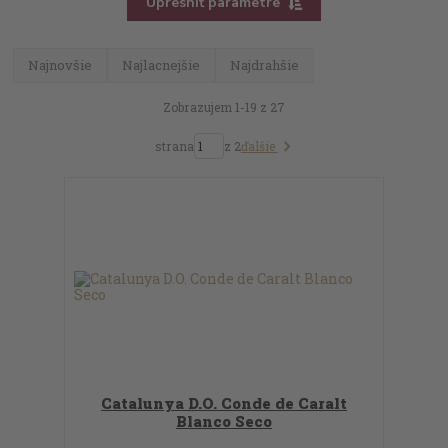
Upresniť parametre
Najnovšie
Najlacnejšie
Najdrahšie
Zobrazujem 1-19 z 27
ďalšie
strana
z 2
Catalunya D.O. Conde de Caralt
Blanco Seco