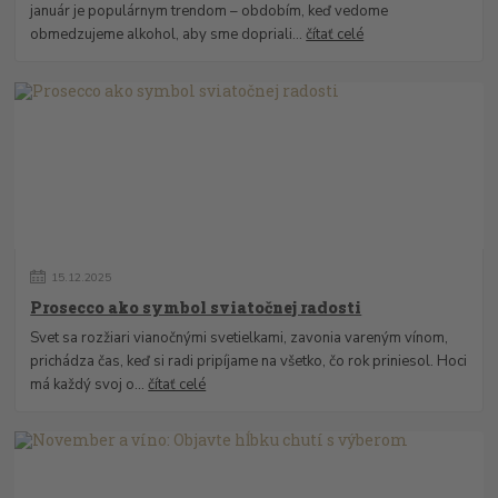
január je populárnym trendom – obdobím, keď vedome
obmedzujeme alkohol, aby sme dopriali...
čítať celé
15
.
12
.
2025
Prosecco ako symbol sviatočnej radosti
Svet sa rozžiari vianočnými svetielkami, zavonia vareným vínom,
prichádza čas, keď si radi pripíjame na všetko, čo rok priniesol. Hoci
má každý svoj o...
čítať celé