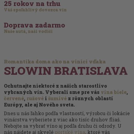
25 rokov na trhu
Váš spoľahlivý dovozca vín
Doprava zadarmo
Naše autá, naši vodiči
Romantika doma ako na vinici vďaka
SLOWIN BRATISLAVA
Ochutnajte niektoré z našich starostlivo
vybraných vín. Vyberali sme pre vás
vína biele
,
červené
,
ružové
i
šumivé
z rôznych oblastí
Európy, ale aj Nového sveta.
Dnes u nás ľahko podľa vlastností, výrobcu či lokácie
vinárstva vyberiete z viac ako tisíc druhov fliaš.
Nebojte sa vybrať víno aj podľa druhu či odrody. U
nás nájdete aj skvelé
portské vína
, ktoré vás