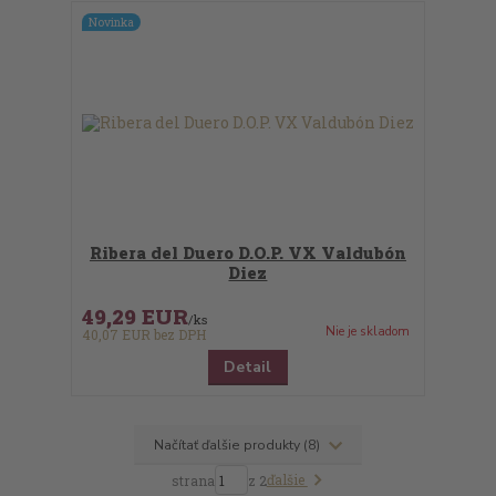
Novinka
Ribera del Duero D.O.P. VX Valdubón
Diez
49,29 EUR
/
ks
Nie je skladom
40,07 EUR
bez DPH
Detail
Načítať ďalšie produkty (8)
ďalšie
strana
z 2