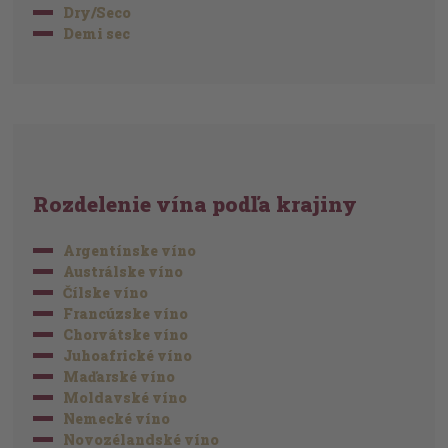
Dry/Seco
Demi sec
Rozdelenie vína podľa krajiny
Argentínske víno
Austrálske víno
Čílske víno
Francúzske víno
Chorvátske víno
Juhoafrické víno
Maďarské víno
Moldavské víno
Nemecké víno
Novozélandské víno