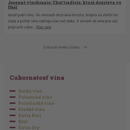
Jesenné vinobranie: Chuť tradície, ktorá dozrieva vo
fľaši
Jeseň patrí vínu. Vo viniciach dozrieva hrozno, krajina sa sfarbí do
zlata a pohár vína zahreje viac než deka. V slowin.sk sme pre vás
pripravili výbe...
čítať celé
Zobraziť všetky články
Cukornatosť vína
Suché víno
Polosuché víno
Polosladké víno
Sladké víno
Extra Brut
Brut
Extra Dry