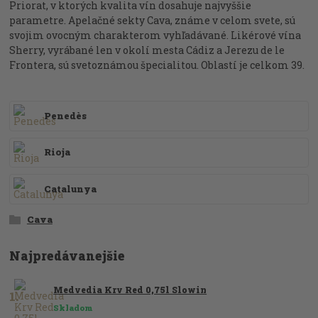
Priorat, v ktorých kvalita vín dosahuje najvyššie
parametre. Apelačné sekty Cava, známe v celom svete, sú
svojim ovocným charakterom vyhľadávané. Likérové vína
Sherry, vyrábané len v okolí mesta Cádiz a Jerezu de le
Frontera, sú svetoznámou špecialitou. Oblastí je celkom 39.
Penedès
Rioja
Catalunya
Cava
Najpredávanejšie
Medvedia Krv Red 0,75l Slowin
1.
Skladom