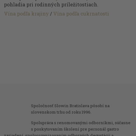
pohladia pri rodinných príležitostiach.
Vína podľa krajiny
/
Vína podľa cukrnatosti
Spoločnosť Slowin Bratislava pôsobí na
slovenskom trhu od roku 1996.
Spolupráca s renomovanými odborníkmi, súčasne
s poskytovaním školení pre personál gastro
zariadení, spoluorganizovaním odborných degustácií a