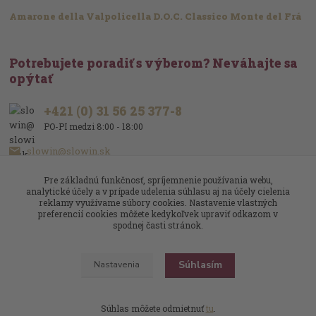
Amarone della Valpolicella D.O.C. Classico Monte del Frá
Potrebujete poradiť s výberom? Neváhajte sa
opýtať
+421 (0) 31 56 25 377-8
PO-PI medzi 8:00 - 18:00
slowin@slowin.sk
Pre základnú funkčnosť, spríjemnenie používania webu,
analytické účely a v prípade udelenia súhlasu aj na účely cielenia
reklamy využívame súbory cookies. Nastavenie vlastných
preferencií cookies môžete kedykoľvek upraviť odkazom v
spodnej časti stránok.
Upravit sběr cookies.
Súhlasím
Nastavenia
Slowin.sk
Víno je naša vášeň
Dizajn
: Poradnyweb.cz
Súhlas môžete odmietnuť
tu
.