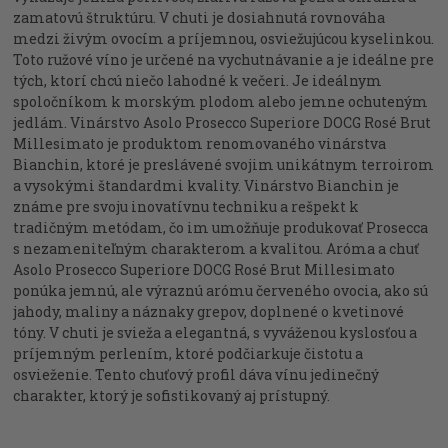
zamatovú štruktúru. V chuti je dosiahnutá rovnováha
medzi živým ovocím a príjemnou, osviežujúcou kyselinkou.
Toto ružové víno je určené na vychutnávanie a je ideálne pre
tých, ktorí chcú niečo lahodné k večeri. Je ideálnym
spoločníkom k morským plodom alebo jemne ochuteným
jedlám.
Vinárstvo Asolo Prosecco Superiore DOCG Rosé Brut
Millesimato je produktom renomovaného vinárstva
Bianchin, ktoré je preslávené svojim unikátnym terroirom
a vysokými štandardmi kvality. Vinárstvo Bianchin je
známe pre svoju inovatívnu techniku ​​a rešpekt k
tradičným metódam, čo im umožňuje produkovať Prosecca
s nezameniteľným charakterom a kvalitou. Aróma a chuť
Asolo Prosecco Superiore DOCG Rosé Brut Millesimato
ponúka jemnú, ale výraznú arómu červeného ovocia, ako sú
jahody, maliny a náznaky grepov, doplnené o kvetinové
tóny. V chuti je svieža a elegantná, s vyváženou kyslosťou a
príjemným perlením, ktoré podčiarkuje čistotu a
osvieženie. Tento chuťový profil dáva vínu jedinečný
charakter, ktorý je sofistikovaný aj prístupný.