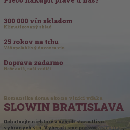
Prečo nakúpiť práve u nás?
300 000 vín skladom
Klimatizovaný sklad
25 rokov na trhu
Váš spoľahlivý dovozca vín
Doprava zadarmo
Naše autá, naši vodiči
Romantika doma ako na vinici vďaka
SLOWIN BRATISLAVA
Ochutnajte niektoré z našich starostlivo
vybraných vín. Vyberali sme pre vás
vína biele
,