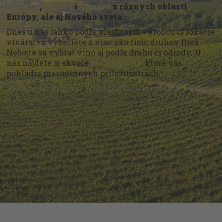
červené
,
ružové
i
šumivé
z rôznych oblastí
Európy, ale aj Nového sveta.
Dnes u nás ľahko podľa vlastností, výrobcu či lokácie
vinárstva vyberiete z viac ako tisíc druhov fliaš.
Nebojte sa vybrať víno aj podľa druhu či odrody. U
nás nájdete aj skvelé
portské vína
, ktoré vás
pohladia pri rodinných príležitostiach.
Vína podľa krajiny
/
Vína podľa cukrnatosti