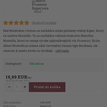
Ohodnotiť produkt
Nad Benátskou rovinou sa nachádza nízko položený oválny kopec, ktorý
sa nazýva Montello. Tu sa nachádza rodinné vinárstvo Bianchin
Montello, ktoré sa venuje výrobe najkvalitnejších vín Prosecco. Širšia
oblasť Montello je známa skôr červenými vínami typu Bordeaux, ale
smerom k mestu Asolo sa vyrábajú...
celý popis
Dostupnosť
Skladom
19,99 EUR
/
ks
16,25 EUR
bez DPH
Pridať do košíka
Číslo produktu:
101404
Druh vína:
šumivé