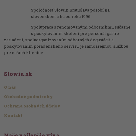
Spoločnosť Slowin Bratislava pôsobí na
slovenskom trhu od roku 1996.
Spolupráca s renomovanými odborníkmi, súčasne
s poskytovaním školení pre personál gastro
zariadení, spoluorganizovaním odborných degustácií a
poskytovaním poradenského servisu, je samozrejmou službou
pre našich klientov.
Slowin.sk
O nás
Obchodné podmienky
Ochrana osobných údajov
Kontakt
Naše najlepšie vína