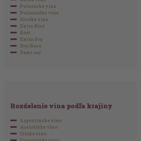
Polosuché víno
Polosladké víno
Sladké víno
Extra Brut
Brut
Extra Dry
Dry/Seco
Demi sec
Rozdelenie vína podľa krajiny
Argentínske víno
Austrálske víno
Čílske víno
Francúzske víno