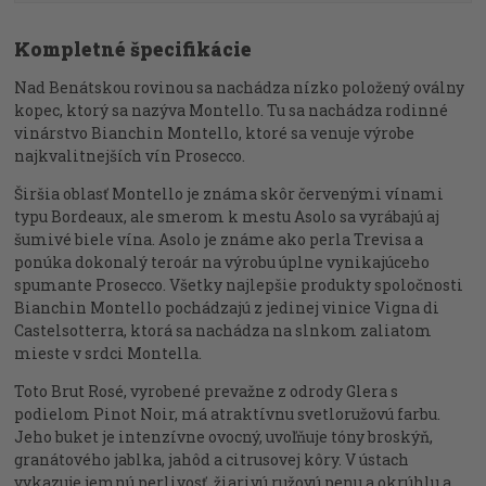
Kompletné špecifikácie
Nad Benátskou rovinou sa nachádza nízko položený oválny
kopec, ktorý sa nazýva Montello. Tu sa nachádza rodinné
vinárstvo Bianchin Montello, ktoré sa venuje výrobe
najkvalitnejších vín Prosecco.
Širšia oblasť Montello je známa skôr červenými vínami
typu Bordeaux, ale smerom k mestu Asolo sa vyrábajú aj
šumivé biele vína. Asolo je známe ako perla Trevisa a
ponúka dokonalý teroár na výrobu úplne vynikajúceho
spumante Prosecco. Všetky najlepšie produkty spoločnosti
Bianchin Montello pochádzajú z jedinej vinice Vigna di
Castelsotterra, ktorá sa nachádza na slnkom zaliatom
mieste v srdci Montella.
Toto Brut Rosé, vyrobené prevažne z odrody Glera s
podielom Pinot Noir, má atraktívnu svetloružovú farbu.
Jeho buket je intenzívne ovocný, uvoľňuje tóny broskýň,
granátového jablka, jahôd a citrusovej kôry. V ústach
vykazuje jemnú perlivosť, žiarivú ružovú penu a okrúhlu a