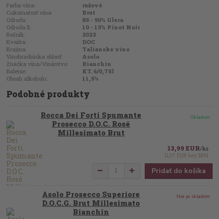
Farba vína:
ružové
Cukornatosť vína:
Brut
Odroda:
85 - 90% Glera
Odroda II.:
10 - 15% Pinot Noir
Ročník:
2023
Kvalita:
DOC
Krajina:
Talianske víno
Vinohradnícka oblasť:
Asolo
Značka vína/Vinárstvo:
Bianchin
Balenie:
KT. 6/0,75l
Obsah alkoholu:
11,5%
Podobné produkty
Rocca Dei Forti Spumante
Skladom
Prosecco D.O.C. Rosé
Millesimato Brut
13,99 EUR
/
ks
11,37 EUR
bez DPH
Pridať do košíka
Asolo Prosecco Superiore
Nie je skladom
D.O.C.G. Brut Millesimato
Bianchin