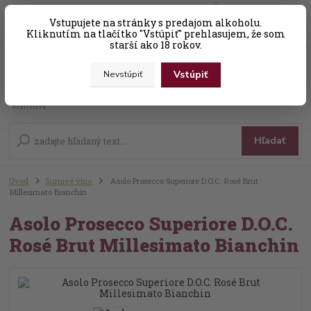
0
ks
Vstupujete na stránky s predajom alkoholu.
+421 (0) 31 56 25 377-8
za
0,00 EUR
Kliknutím na tlačítko "Vstúpiť" prehlasujem, že som
starší ako 18 rokov.
Vstúpiť
Nevstúpiť
Menu
Hľadať
Úvod
Šumivé víno
Asolo Prosecco Superiore D.O.C. Rosé Brut
Millesimato Bianchin
Asolo Prosecco Superiore D.O.C.
Rosé Brut Millesimato Bianchin