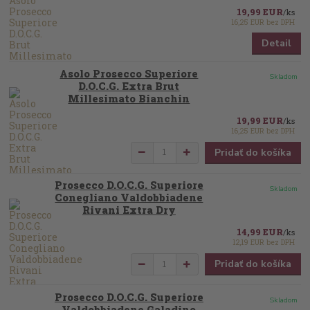
19,99 EUR
/
ks
16,25 EUR
bez DPH
Detail
Asolo Prosecco Superiore
Skladom
D.O.C.G. Extra Brut
Millesimato Bianchin
19,99 EUR
/
ks
16,25 EUR
bez DPH
Pridať do košíka
Prosecco D.O.C.G. Superiore
Skladom
Conegliano Valdobbiadene
Rivani Extra Dry
14,99 EUR
/
ks
12,19 EUR
bez DPH
Pridať do košíka
Prosecco D.O.C.G. Superiore
Skladom
Valdobbiadene Galadino