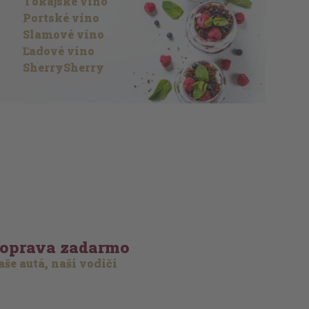
Tokajské víno
Portské víno
Slamové víno
Ľadové víno
SherrySherry
oprava zadarmo
še autá, naši vodiči