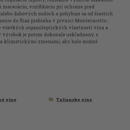
 maceráciu, vinifikáciu pri ochrane pred
alebo dubových sudoch a pohybuje sa od šiestich
enie do fliaš prebieha v pivnici Montecarotto ;
všetkých organoleptických vlastností vína a
ý výrobok je potom dokonale uskladnený, s
om a klimatickými zmenami, aby bolo možné
hé víno
Talianske víno