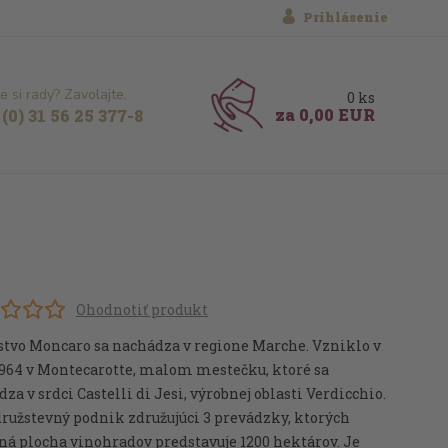
Prihlásenie
e si rady? Zavolajte.
0
ks
za
0,00 EUR
(0) 31 56 25 377-8
Ohodnotiť produkt
stvo Moncaro sa nachádza v regione Marche. Vzniklo v
1964 v Montecarotte, malom mestečku, ktoré sa
za v srdci Castelli di Jesi, výrobnej oblasti Verdicchio.
družstevný podnik združujúci 3 prevádzky, ktorých
ná plocha vinohradov predstavuje 1200 hektárov. Je