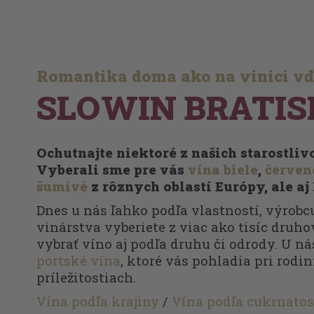
Romantika doma ako na vinici v
SLOWIN BRATIS
Ochutnajte niektoré z našich starostli
Vyberali sme pre vás
vína biele
,
červen
šumivé
z rôznych oblastí Európy, ale aj
Dnes u nás ľahko podľa vlastností, výrobcu
vinárstva vyberiete z viac ako tisíc druhov
vybrať víno aj podľa druhu či odrody. U ná
portské vína
, ktoré vás pohladia pri rodi
príležitostiach.
Vína podľa krajiny
/
Vína podľa cukrnatos