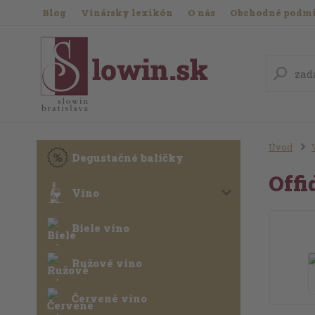
Blog
Vinársky lexikón
O nás
Obchodné podm
Úvod
Degustačné balíčky
Offi
Víno
Biele víno
Ružové víno
Červené víno