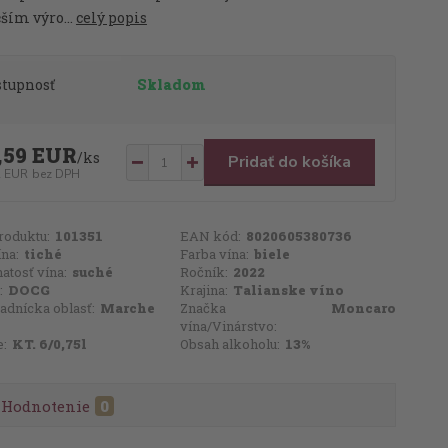
ším výro...
celý popis
stupnosť
Skladom
,59 EUR
/
ks
Pridať do košíka
2 EUR
bez DPH
roduktu:
101351
EAN kód:
8020605380736
ína:
tiché
Farba vína:
biele
atosť vína:
suché
Ročník:
2022
:
DOCG
Krajina:
Talianske víno
adnícka oblasť:
Marche
Značka
Moncaro
vína/Vinárstvo:
e:
KT. 6/0,75l
Obsah alkoholu:
13%
Hodnotenie
0