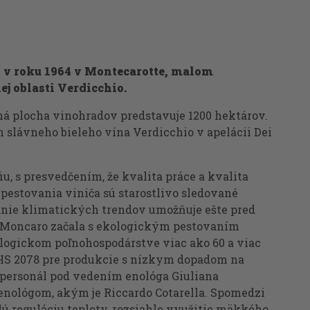
 v roku 1964 v Montecarotte, malom
ej oblasti Verdicchio.
ná plocha vinohradov predstavuje 1200 hektárov.
slávneho bieleho vína Verdicchio v apelácii Dei
u, s presvedčením, že kvalita práce a kvalita
pestovania viniča sú starostlivo sledované
anie klimatických trendov umožňuje ešte pred
ť Moncaro začala s ekologickým pestovaním
ologickom poľnohospodárstve viac ako 60 a viac
EHS 2078 pre produkcie s nízkym dopadom na
personál pod vedením enológa Giuliana
nológom, akým je Riccardo Cotarella. Spomedzi
 reguláciu teploty, rozsiahle využitie mäkkého