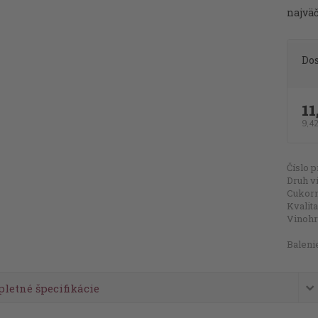
najväč
Do
11
9,4
Číslo p
Druh v
Cukorn
Kvalita
Vinohr
Baleni
letné špecifikácie