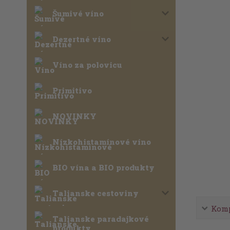
Šumivé víno
Dezertné víno
Víno za polovicu
Primitivo
NOVINKY
Nízkohistamínové víno
BIO vína a BIO produkty
Talianske cestoviny
Komp
Talianske paradajkové
produkty