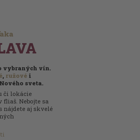
ďaka
LAVA
vo vybraných vín.
é
,
ružové
i
 Nového sveta.
 či lokácie
 fliaš. Nebojte sa
s nájdete aj skvelé
nných
ti