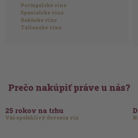
Portugalské víno
Španielske víno
Rakúske víno
Talianske víno
Prečo nakúpiť práve u nás?
25 rokov na trhu
D
Váš spoľahlivý dovozca vín
Na