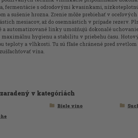
ia, fermentácie s odrodovými kvasinkami, nízkoteplotnú
m a sušenie hrozna. Zrenie môže prebiehať v oceľových 
stich mesiacov, až do osemnástich v prípade rezerv. Pln
 a automatizované linky umožňujú dokonalé uchovanie 
ú maximálnu hygienu a stabilitu v priebehu času. Hotov
ou teploty a vlhkosti. Tu sú fľaše chránené pred svetl
 zušľachťovať vína.
 zaradený v kategóriách
Biele víno
Suc
che