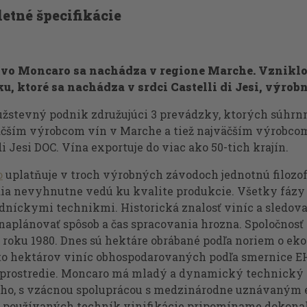
etné špecifikácie
vo Moncaro sa nachádza v regione Marche. Vzniklo
u, ktoré sa nachádza v srdci Castelli di Jesi, výrobn
ružstevný podnik združujúci 3 prevádzky, ktorých súhrn
äčším výrobcom vín v Marche a tiež najväčším výrobcom 
di Jesi DOC. Vína exportuje do viac ako 50-tich krajín.
o
uplatňuje v troch výrobných závodoch jednotnú filozofi
dia nevyhnutne vedú ku kvalite produkcie. Všetky fázy 
dníckymi technikmi. Historická znalosť viníc a sledov
naplánovať spôsob a čas spracovania hrozna. Spoločnos
 roku 1980. Dnes sú hektáre obrábané podľa noriem o ek
sto hektárov viníc obhospodarovaných podľa smernice 
 prostredie. Moncaro má mladý a dynamický technický 
iho, s vzácnou spoluprácou s medzinárodne uznávaným e
 používaných techník vinifikácie pripomíname dokonalú