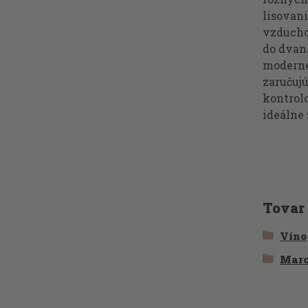
lisovan
vzducho
do dvaná
moderné
zaručuj
kontrol
ideálne
Tovar
Víno
Mar