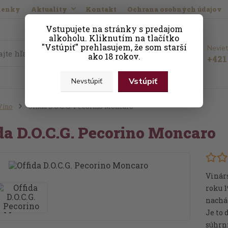
ienky
Aktuality
Kontakt
Ochrana osobných údajov
Vstupujete na stránky s predajom
alkoholu. Kliknutím na tlačítko
"Vstúpiť" prehlasujem, že som starší
Neviet
Hľadať
ako 18 rokov.
+421 
Vstúpiť
Nevstúpiť
Víno
Offida D.O.C.G. Pecorino Moncaro
da D.O.C.G. Pecorino Moncaro
Vinár
roku 
nachád
Je to 
súhrn