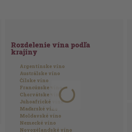
Rozdelenie vína podľa
krajiny
Argentínske víno
Austrálske víno
Čílske víno
Francúzske víno
Chorvátske víno
Juhoafrické víno
Maďarské víno
Moldavské víno
Nemecké víno
Novozélandské víno