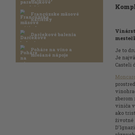
Kompl
Francúzske mäsové
nátierky
Vinárst
Darčekové balenia
mestečk
Poháre na víno a
Je to d
miešané nápoje
Je najv
Casteli 
Moncar
prostre
vinohra
zberom 
viniča v
ako tri
životné
D'Ignaz
rôznych