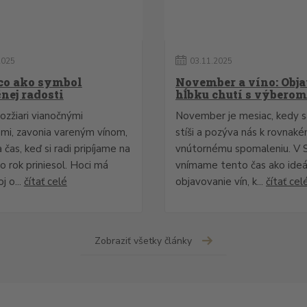
2025
03
.
11
.
2025
co ako symbol
November a víno: Obja
nej radosti
hĺbku chutí s výberom
ozžiari vianočnými
November je mesiac, kedy s
ami, zavonia vareným vínom,
stíši a pozýva nás k rovnak
 čas, keď si radi pripíjame na
vnútornému spomaleniu. V 
o rok priniesol. Hoci má
vnímame tento čas ako ideá
j o...
čítať celé
objavovanie vín, k...
čítať cel
Zobraziť všetky články