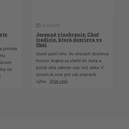
01
.
10
.
2025
vte
Jesenné vinobranie: Chuť
tradície, ktorá dozrieva vo
fľaši
a príroda
Jeseň patrí vínu. Vo viniciach dozrieva
ému
hrozno, krajina sa sfarbí do zlata a
Slowin
pohár vína zahreje viac než deka. V
lny na
slowin.sk sme pre vás pripravili
é
výbe...
čítať celé