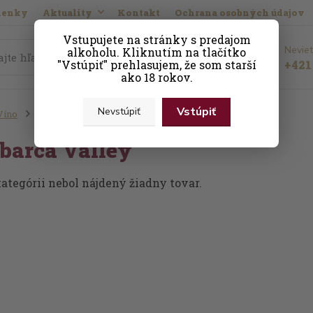
ienky
Aktuality
Kontakt
Ochrana osobných údajov
Vstupujete na stránky s predajom
Neviet
alkoholu. Kliknutím na tlačítko
Hľadať
"Vstúpiť" prehlasujem, že som starší
+421 
ako 18 rokov.
Vstúpiť
Nevstúpiť
Víno
Podľa krajiny
Čílske víno
Lo Abarca Valley
barca Valley
kategórii nebol nájdený žiadny tovar.