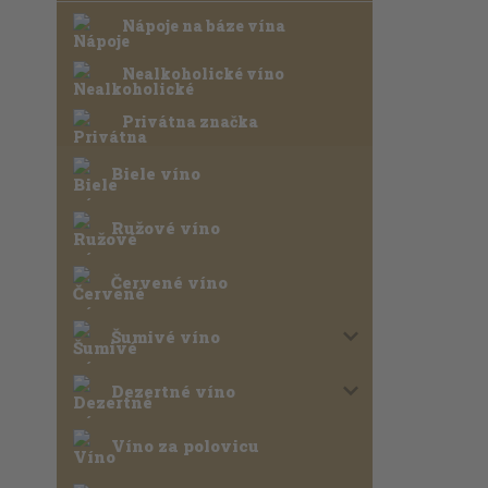
Nápoje na báze vína
Nealkoholické víno
Privátna značka
Biele víno
Ružové víno
Červené víno
Šumivé víno
Dezertné víno
Víno za polovicu