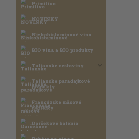
Primitivo
NOVINKY
Nízkohistamínové víno
BIO vína a BIO produkty
Talianske cestoviny
Talianske paradajkové
produkty
Francúzske mäsové
nátierky
Darčekové balenia
Poháre na víno a