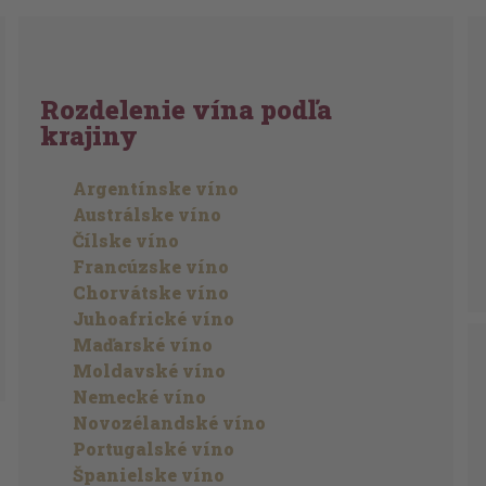
Rozdelenie vína podľa
krajiny
Argentínske víno
Austrálske víno
Čílske víno
Francúzske víno
Chorvátske víno
Juhoafrické víno
Maďarské víno
Moldavské víno
Nemecké víno
Novozélandské víno
Portugalské víno
Španielske víno