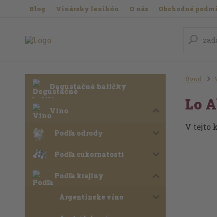
Blog
Vinársky lexikón
O nás
Obchodné podm
Úvod
Degustačné balíčky
Lo A
Víno
V tejto 
Podľa odrody
Podľa cukornatosti
Podľa krajiny
Argentínske víno