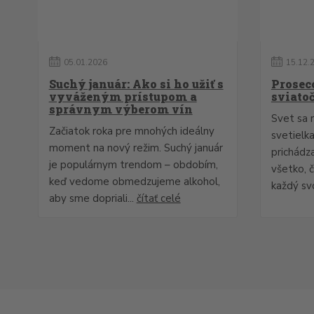
05
.
01
.
2026
15
.
12
.
Suchý január: Ako si ho užiť s
Prosec
vyváženým prístupom a
sviatoč
správnym výberom vín
Svet sa r
Začiatok roka pre mnohých ideálny
svetielk
moment na nový režim. Suchý január
prichádza
je populárnym trendom – obdobím,
všetko, č
keď vedome obmedzujeme alkohol,
každý svo
aby sme dopriali...
čítať celé