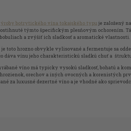
výroby botrytického vína tokajského typu
je založený na
postihnuté týmto špecifickým plesňovým ochorením. Tá
bobuliach a zvýšiť ich sladkosť a aromatické vlastnosti.
e je toto hrozno obvykle vylisované a fermentuje sa od
čo dáva vínu jeho charakteristickú sladkú chuť a štrukt
yrábané víno má typicky vysokú sladkosť, bohatú a ko
 hrozienok, orechov a iných ovocných a korenistých prv
ané za luxusné dezertné víno a je vhodné ako sprievod