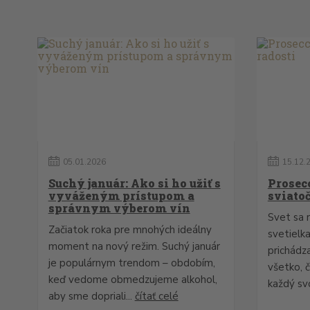
05
.
01
.
2026
15
.
12
.
Suchý január: Ako si ho užiť s
Prosec
vyváženým prístupom a
sviatoč
správnym výberom vín
Svet sa r
Začiatok roka pre mnohých ideálny
svetielk
moment na nový režim. Suchý január
prichádza
je populárnym trendom – obdobím,
všetko, č
keď vedome obmedzujeme alkohol,
každý svo
aby sme dopriali...
čítať celé