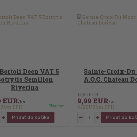
 Bortoli Deen VAT 5
Sainte-Croix-Du
otrytis Semillon
A.O.C. Chateau D
Riverina
14,59 EUR
9 EUR
9,99 EUR
/
ks
/
ks
Skladom
UR
bez DPH
8,12 EUR
bez DPH
Pridať do košíka
Pridať do koš