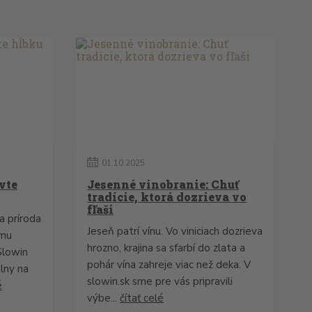
01
.
10
.
2025
vte
Jesenné vinobranie: Chuť
tradície, ktorá dozrieva vo
fľaši
a príroda
Jeseň patrí vínu. Vo viniciach dozrieva
ému
hrozno, krajina sa sfarbí do zlata a
Slowin
pohár vína zahreje viac než deka. V
lny na
slowin.sk sme pre vás pripravili
é
výbe...
čítať celé