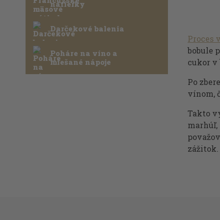
nátierky
Darčekové balenia
Proces 
bobule 
Poháre na víno a
miešané nápoje
cukor v 
Po zber
vínom, 
Takto v
marhúľ,
považov
zážitok.