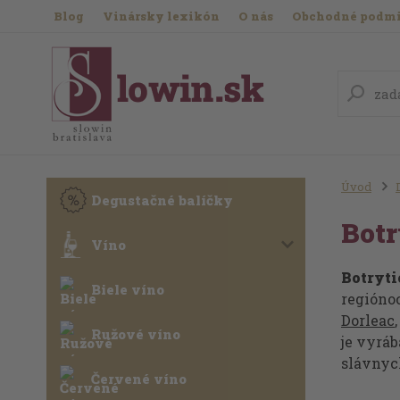
Blog
Vinársky lexikón
O nás
Obchodné podm
Úvod
Degustačné balíčky
Botr
Víno
Botryti
Biele víno
regióno
Dorleac
Ružové víno
je vyráb
slávnyc
Červené víno