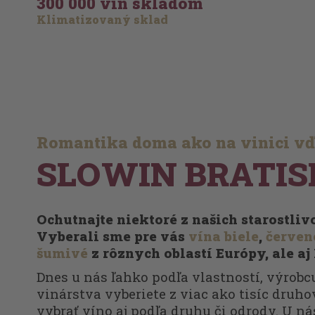
300 000 vín skladom
Klimatizovaný sklad
Romantika doma ako na vinici v
SLOWIN BRATIS
Ochutnajte niektoré z našich starostli
Vyberali sme pre vás
vína biele
,
červen
šumivé
z rôznych oblastí Európy, ale aj
Dnes u nás ľahko podľa vlastností, výrobcu
vinárstva vyberiete z viac ako tisíc druhov
vybrať víno aj podľa druhu či odrody. U ná