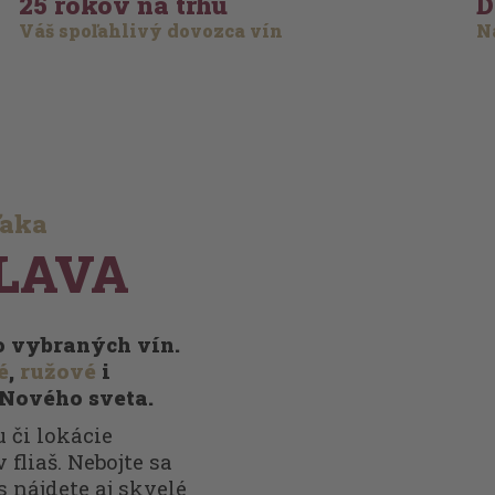
25 rokov na trhu
D
Váš spoľahlivý dovozca vín
Na
ďaka
LAVA
vo vybraných vín.
é
,
ružové
i
 Nového sveta.
 či lokácie
 fliaš. Nebojte sa
s nájdete aj skvelé