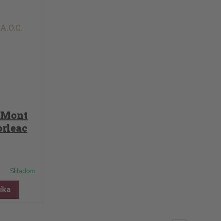
 Mont
orleac
Skladom
íka