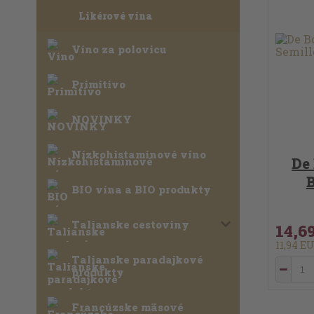
Likérové vína
Víno za polovicu
Primitivo
NOVINKY
Nízkohistamínové víno
De
B
BIO vína a BIO produkty
Talianske cestoviny
14,6
11,94 E
Talianske paradajkové
produkty
Francúzske mäsové