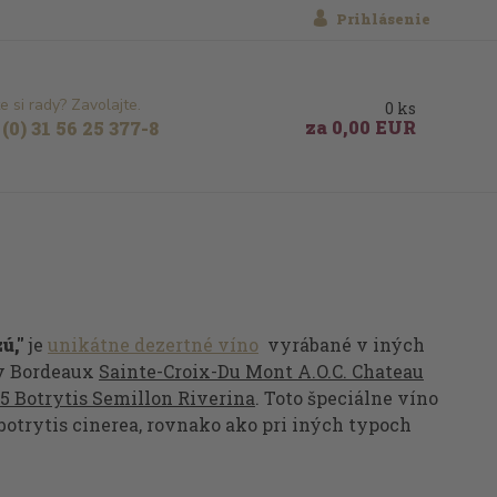
Prihlásenie
e si rady? Zavolajte.
0
ks
za
0,00 EUR
(0) 31 56 25 377-8
ú,"
je
unikátne dezertné víno
vyrábané v iných
 v Bordeaux
Sainte-Croix-Du Mont A.O.C. Chateau
 5 Botrytis Semillon Riverina
. Toto špeciálne víno
 botrytis cinerea, rovnako ako pri iných typoch