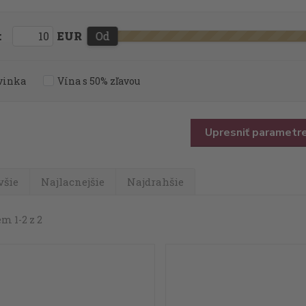
:
EUR
Od
vinka
Vína s 50% zľavou
Upresniť parametr
všie
Najlacnejšie
Najdrahšie
m 1-2 z 2