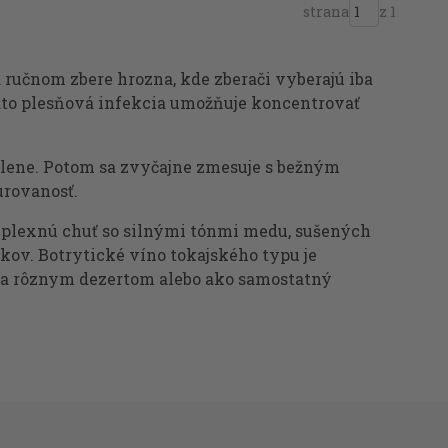
strana
z 1
 ručnom zbere hrozna, kde zberači vyberajú iba
to plesňová infekcia umožňuje koncentrovať
delene. Potom sa zvyčajne zmesuje s bežným
urovanosť.
mplexnú chuť so silnými tónmi medu, sušených
kov. Botrytické víno tokajského typu je
ca rôznym dezertom alebo ako samostatný