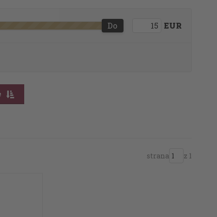
Do
EUR
e
strana
z 1