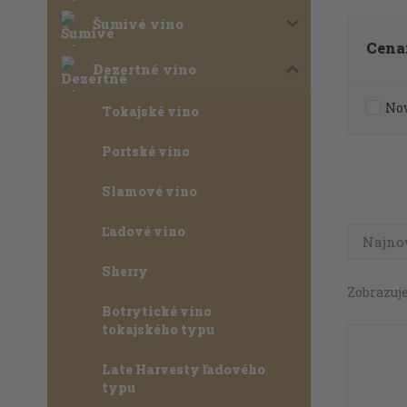
Šumivé víno
Cena
Dezertné víno
No
Tokajské víno
Portské víno
Slamové víno
Ľadové víno
Najno
Sherry
Zobrazuje
Botrytické víno
tokajského typu
Late Harvesty ľadového
typu