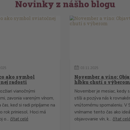
Novinky z nášho blogu
2025
03
.
11
.
2025
co ako symbol
November a víno: Obja
nej radosti
hĺbku chutí s výberom
ozžiari vianočnými
November je mesiac, kedy s
ami, zavonia vareným vínom,
stíši a pozýva nás k rovnak
 čas, keď si radi pripíjame na
vnútornému spomaleniu. V 
o rok priniesol. Hoci má
vnímame tento čas ako ideá
j o...
čítať celé
objavovanie vín, k...
čítať cel