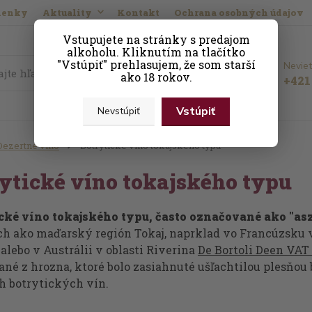
ienky
Aktuality
Kontakt
Ochrana osobných údajov
Vstupujete na stránky s predajom
alkoholu. Kliknutím na tlačítko
"Vstúpiť" prehlasujem, že som starší
Neviet
Hľadať
ako 18 rokov.
+421 
Vstúpiť
Nevstúpiť
Dezertné víno
Botrytické víno tokajského typu
ytické víno tokajského typu
cké víno tokajského typu, často označované ako "asz
ch ako maďarský región Tokaj, naprklad vo Francúzsku
, alebo v Austrálii v oblasti Riverina
De Bortoli Deen VAT
ané z hrozna, ktoré bolo zasiahnuté ušľachtilou plesňou
h botrytických vín.