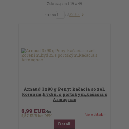
Zobrazujem 1-19 z 49
ďalšie
strana
z 3
Arnaud 3x90 g Peny: kačacia so zel.
korením,hydin. s portským,kačacia s
Armagnac
6,99 EUR
/
ks
Nie je skladom
5,87 EUR
bez DPH
Detail