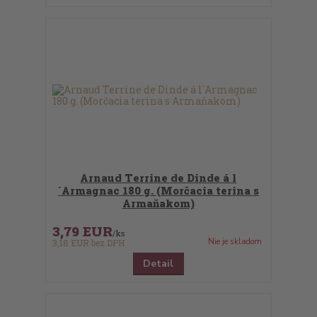
Arnaud Terrine de Dinde á l
´Armagnac 180 g. (Morčacia terina s
Armaňakom)
3,79 EUR
/
ks
Nie je skladom
3,18 EUR
bez DPH
Detail