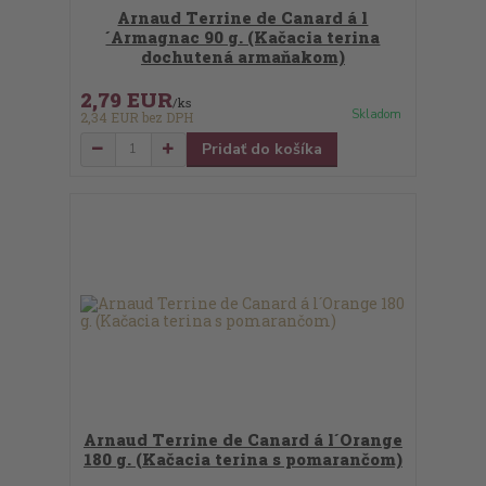
Arnaud Terrine de Canard á l
´Armagnac 90 g. (Kačacia terina
dochutená armaňakom)
2,79 EUR
/
ks
Skladom
2,34 EUR
bez DPH
Pridať do košíka
Arnaud Terrine de Canard á l´Orange
180 g. (Kačacia terina s pomarančom)