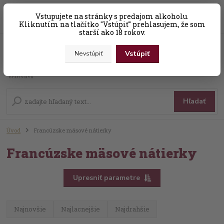
0
ks
Vstupujete na stránky s predajom alkoholu.
+421 (0) 31 56 25 377-8
za
0,00 EUR
Kliknutím na tlačítko "Vstúpiť" prehlasujem, že som
starší ako 18 rokov.
Vstúpiť
Nevstúpiť
Menu
Hľadať
Úvod
Francúzske mäsové nátierky
Francúzske mäsové nátierky
Upresniť parametre
Najnovšie
Najlacnejšie
Najdrahšie