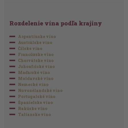
Rozdelenie vína podľa krajiny
Argentínske víno
Austrálske víno
Čílske víno
Francúzske víno
Chorvátske víno
Juhoafrické víno
Maďarské víno
Moldavské víno
Nemecké víno
Novozélandské víno
Portugalské víno
Španielske víno
Rakúske víno
Talianske víno