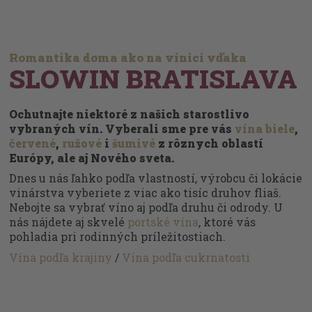
Romantika doma ako na vinici vďaka
SLOWIN BRATISLAVA
Ochutnajte niektoré z našich starostlivo
vybraných vín. Vyberali sme pre vás
vína biele
,
červené
,
ružové
i
šumivé
z rôznych oblastí
Európy, ale aj Nového sveta.
Dnes u nás ľahko podľa vlastností, výrobcu či lokácie
vinárstva vyberiete z viac ako tisíc druhov fliaš.
Nebojte sa vybrať víno aj podľa druhu či odrody. U
nás nájdete aj skvelé
portské vína
, ktoré vás
pohladia pri rodinných príležitostiach.
Vína podľa krajiny
/
Vína podľa cukrnatosti