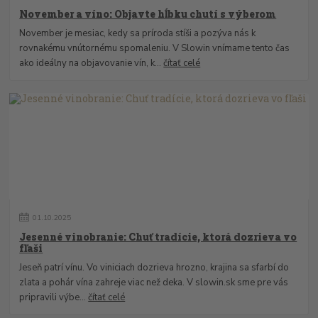
November a víno: Objavte hĺbku chutí s výberom
November je mesiac, kedy sa príroda stíši a pozýva nás k
rovnakému vnútornému spomaleniu. V Slowin vnímame tento čas
ako ideálny na objavovanie vín, k...
čítať celé
01
.
10
.
2025
Jesenné vinobranie: Chuť tradície, ktorá dozrieva vo
fľaši
Jeseň patrí vínu. Vo viniciach dozrieva hrozno, krajina sa sfarbí do
zlata a pohár vína zahreje viac než deka. V slowin.sk sme pre vás
pripravili výbe...
čítať celé