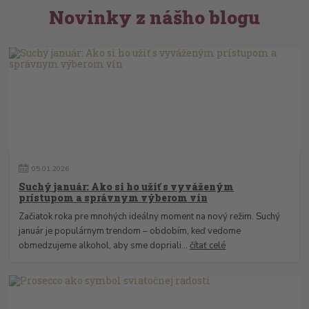
Novinky z nášho blogu
05
.
01
.
2026
Suchý január: Ako si ho užiť s vyváženým
prístupom a správnym výberom vín
Začiatok roka pre mnohých ideálny moment na nový režim. Suchý
január je populárnym trendom – obdobím, keď vedome
obmedzujeme alkohol, aby sme dopriali...
čítať celé