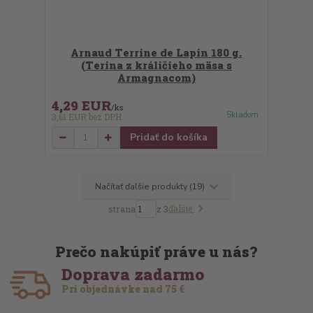
Arnaud Terrine de Lapin 180 g.
(Terina z králičieho mäsa s
Armagnacom)
4,29 EUR
/
ks
Skladom
3,61 EUR
bez DPH
Pridať do košíka
Načítať ďalšie produkty (19)
ďalšie
strana
z 3
Prečo nakúpiť práve u nás?
Doprava zadarmo
Pri objednávke nad 75 €