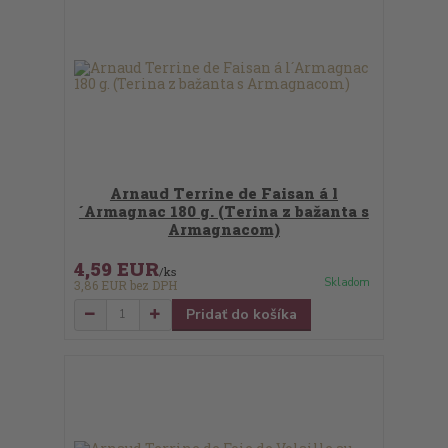
Arnaud Terrine de Faisan á l
´Armagnac 180 g. (Terina z bažanta s
Armagnacom)
4,59 EUR
/
ks
Skladom
3,86 EUR
bez DPH
Pridať do košíka