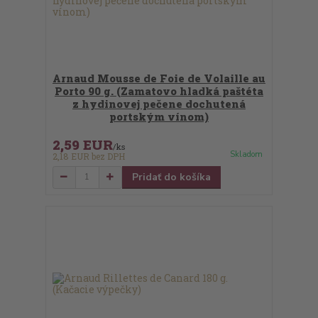
Arnaud Mousse de Foie de Volaille au
Porto 90 g. (Zamatovo hladká paštéta
z hydinovej pečene dochutená
portským vínom)
2,59 EUR
/
ks
Skladom
2,18 EUR
bez DPH
Pridať do košíka