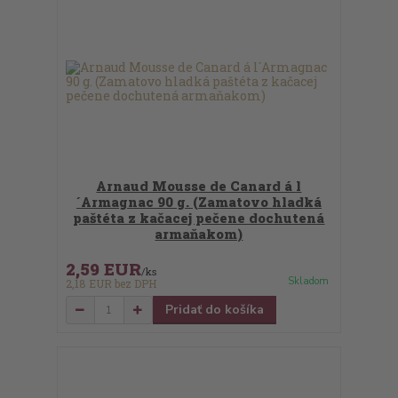
Arnaud Mousse de Canard á l
´Armagnac 90 g. (Zamatovo hladká
paštéta z kačacej pečene dochutená
armaňakom)
2,59 EUR
/
ks
Skladom
2,18 EUR
bez DPH
Pridať do košíka