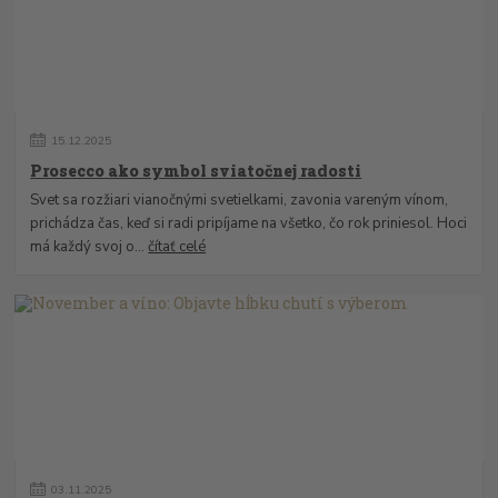
15
.
12
.
2025
Prosecco ako symbol sviatočnej radosti
Svet sa rozžiari vianočnými svetielkami, zavonia vareným vínom,
prichádza čas, keď si radi pripíjame na všetko, čo rok priniesol. Hoci
má každý svoj o...
čítať celé
03
.
11
.
2025