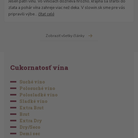
Jeseň patrí vínu. Vo viniciach dozrieva hrozno, krajina sa sfarbí do
zlata a pohár vína zahreje viac než deka. V slowin.sk sme pre vás
pripravili výbe...
čítať celé
Zobraziť všetky články
Cukornatosť vína
Suché víno
Polosuché víno
Polosladké víno
Sladké víno
Extra Brut
Brut
Extra Dry
Dry/Seco
Demi sec