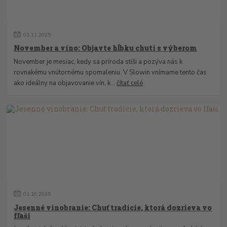
03
.
11
.
2025
November a víno: Objavte hĺbku chutí s výberom
November je mesiac, kedy sa príroda stíši a pozýva nás k
rovnakému vnútornému spomaleniu. V Slowin vnímame tento čas
ako ideálny na objavovanie vín, k...
čítať celé
01
.
10
.
2025
Jesenné vinobranie: Chuť tradície, ktorá dozrieva vo
fľaši