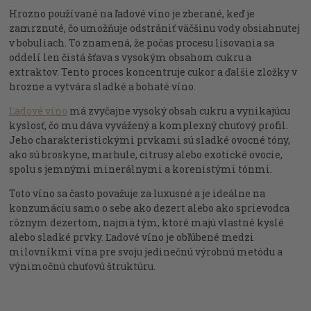
Hrozno používané na ľadové víno je zberané, keď je
zamrznuté, čo umožňuje odstrániť väčšinu vody obsiahnutej
v bobuliach. To znamená, že počas procesu lisovania sa
oddelí len čistá šťava s vysokým obsahom cukru a
extraktov. Tento proces koncentruje cukor a ďalšie zložky v
hrozne a vytvára sladké a bohaté víno.
Ľadové víno
má zvyčajne vysoký obsah cukru a vynikajúcu
kyslosť, čo mu dáva vyvážený a komplexný chuťový profil.
Jeho charakteristickými prvkami sú sladké ovocné tóny,
ako sú broskyne, marhule, citrusy alebo exotické ovocie,
spolu s jemnými minerálnymi a korenistými tónmi.
Toto víno sa často považuje za luxusné a je ideálne na
konzumáciu samo o sebe ako dezert alebo ako sprievodca
rôznym dezertom, najmä tým, ktoré majú vlastné kyslé
alebo sladké prvky. Ľadové víno je obľúbené medzi
milovníkmi vína pre svoju jedinečnú výrobnú metódu a
výnimočnú chuťovú štruktúru.