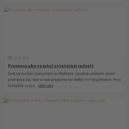
15
.
12
.
2025
Prosecco ako symbol sviatočnej radosti
Svet sa rozžiari vianočnými svetielkami, zavonia vareným vínom,
prichádza čas, keď si radi pripíjame na všetko, čo rok priniesol. Hoci
má každý svoj o...
čítať celé