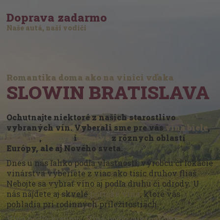
Doprava zadarmo
Naše autá, naši vodiči
Romantika doma ako na vinici vďaka
SLOWIN BRATISLAVA
Ochutnajte niektoré z našich starostlivo
vybraných vín. Vyberali sme pre vás
vína biele
,
červené
,
ružové
i
šumivé
z rôznych oblastí
Európy, ale aj Nového sveta.
Dnes u nás ľahko podľa vlastností, výrobcu či lokácie
vinárstva vyberiete z viac ako tisíc druhov fliaš.
Nebojte sa vybrať víno aj podľa druhu či odrody. U
nás nájdete aj skvelé
portské vína
, ktoré vás
pohladia pri rodinných príležitostiach.
Vína podľa krajiny
/
Vína podľa cukrnatosti