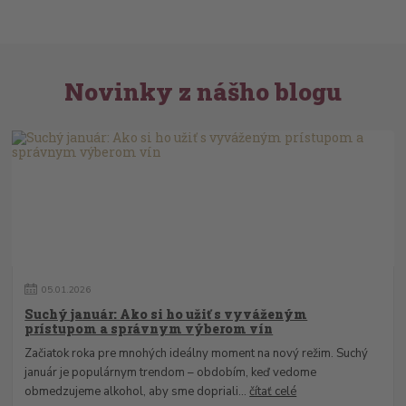
Novinky z nášho blogu
05
.
01
.
2026
Suchý január: Ako si ho užiť s vyváženým
prístupom a správnym výberom vín
Začiatok roka pre mnohých ideálny moment na nový režim. Suchý
január je populárnym trendom – obdobím, keď vedome
obmedzujeme alkohol, aby sme dopriali...
čítať celé