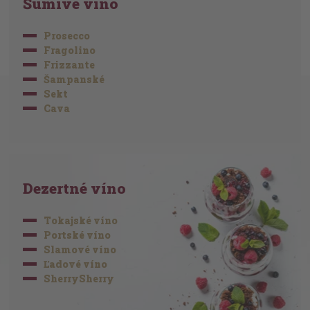
Šumivé víno
Prosecco
Fragolino
Frizzante
Šampanské
Sekt
Cava
Dezertné víno
Tokajské víno
Portské víno
Slamové víno
Ľadové víno
SherrySherry