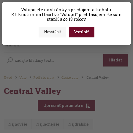
0
ks
Vstupujete na stránky s predajom alkoholu.
+421 (0) 31 56 25 377-8
za
0,00 EUR
Kliknutím na tlačítko "Vstúpiť" prehlasujem, že som
starší ako 18 rokov.
Vstúpiť
Nevstúpiť
Menu
Hľadať
Úvod
Víno
Podľa krajiny
Čílske víno
Central Valley
Central Valley
Upresniť parametre
Najnovšie
Najlacnejšie
Najdrahšie