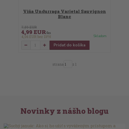
Viňa Undurraga Varietal Sauvignon
Blanc
7,59 EUR
4,99 EUR
/
ks
Skladom
4,06 EUR
bez DPH
Pridať do košíka
strana
z 1
Novinky z nášho blogu