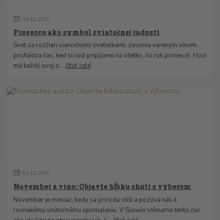
15
.
12
.
2025
Prosecco ako symbol sviatočnej radosti
Svet sa rozžiari vianočnými svetielkami, zavonia vareným vínom,
prichádza čas, keď si radi pripíjame na všetko, čo rok priniesol. Hoci
má každý svoj o...
čítať celé
03
.
11
.
2025
November a víno: Objavte hĺbku chutí s výberom
November je mesiac, kedy sa príroda stíši a pozýva nás k
rovnakému vnútornému spomaleniu. V Slowin vnímame tento čas