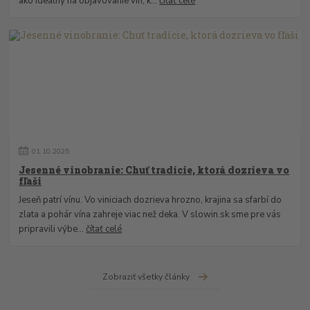
ako ideálny na objavovanie vín, k...
čítať celé
01
.
10
.
2025
Jesenné vinobranie: Chuť tradície, ktorá dozrieva vo
fľaši
Jeseň patrí vínu. Vo viniciach dozrieva hrozno, krajina sa sfarbí do
zlata a pohár vína zahreje viac než deka. V slowin.sk sme pre vás
pripravili výbe...
čítať celé
Zobraziť všetky články