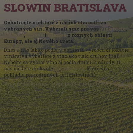
SLOWIN BRATISLAVA
Ochutnajte niektoré z našich starostlivo
vybraných vín. Vyberali sme pre vás
vína biele
,
červené
,
ružové
i
šumivé
z rôznych oblastí
Európy, ale aj Nového sveta.
Dnes u nás ľahko podľa vlastností, výrobcu či lokácie
vinárstva vyberiete z viac ako tisíc druhov fliaš.
Nebojte sa vybrať víno aj podľa druhu či odrody. U
nás nájdete aj skvelé
portské vína
, ktoré vás
pohladia pri rodinných príležitostiach.
Vína podľa krajiny
/
Vína podľa cukrnatosti