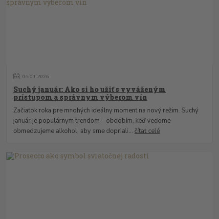
05
.
01
.
2026
Suchý január: Ako si ho užiť s vyváženým
prístupom a správnym výberom vín
Začiatok roka pre mnohých ideálny moment na nový režim. Suchý
január je populárnym trendom – obdobím, keď vedome
obmedzujeme alkohol, aby sme dopriali...
čítať celé