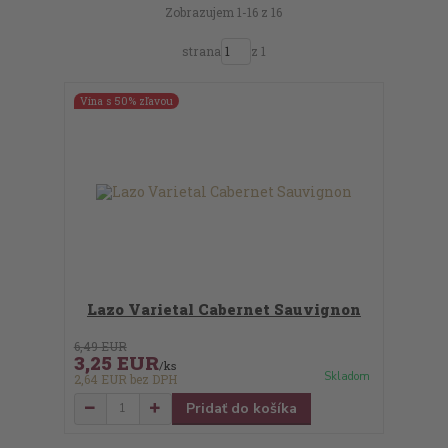
Zobrazujem 1-16 z 16
strana
z 1
Vína s 50% zľavou
Lazo Varietal Cabernet Sauvignon
6,49 EUR
3,25 EUR
/
ks
Skladom
2,64 EUR
bez DPH
Pridať do košíka