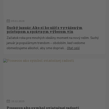
05
.
01
.
2026
Suchý január: Ako si ho užiť s vyváženým
prístupom a správnym výberom vín
Začiatok roka pre mnohých ideálny moment na nový režim. Suchý
január je populárnym trendom – obdobím, keď vedome
obmedzujeme alkohol, aby sme dopriali...
čítať celé
15
.
12
.
2025
Prosecco ako symbol sviatočnej radosti