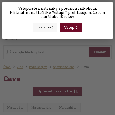
0
ks
Vstupujete na stránky s predajom alkoholu.
+421 (0) 31 56 25 377-8
za
0,00 EUR
Kliknutím na tlačítko "Vstúpiť" prehlasujem, že som
starší ako 18 rokov.
Vstúpiť
Nevstúpiť
Menu
Hľadať
Úvod
Víno
Podľa krajiny
Španielske víno
Cava
Cava
Upresniť parametre
Najnovšie
Najlacnejšie
Najdrahšie