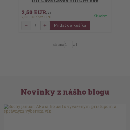
D.O. Cava Cavas Hill Gift Box
2,50 EUR
/
ks
Skladom
2,03 EUR
bez DPH
Pridať do košíka
strana
z 1
Novinky z nášho blogu