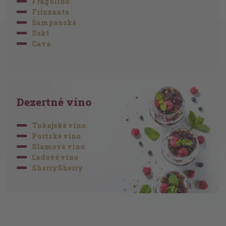
Fragolino
Frizzante
Šampanské
Sekt
Cava
Dezertné víno
Tokajské víno
Portské víno
Slamové víno
Ľadové víno
SherrySherry