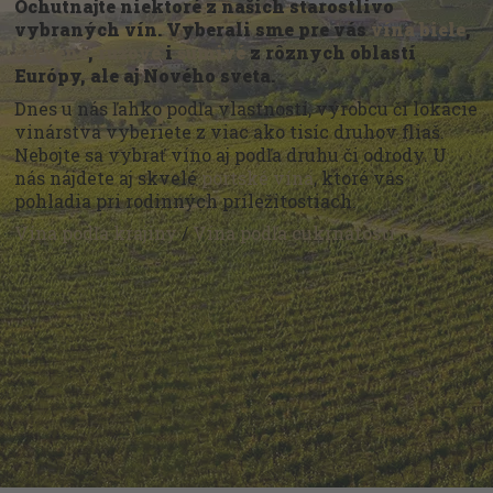
Ochutnajte niektoré z našich starostlivo
vybraných vín. Vyberali sme pre vás
vína biele
,
červené
,
ružové
i
šumivé
z rôznych oblastí
Európy, ale aj Nového sveta.
Dnes u nás ľahko podľa vlastností, výrobcu či lokácie
vinárstva vyberiete z viac ako tisíc druhov fliaš.
Nebojte sa vybrať víno aj podľa druhu či odrody. U
nás nájdete aj skvelé
portské vína
, ktoré vás
pohladia pri rodinných príležitostiach.
Vína podľa krajiny
/
Vína podľa cukrnatosti