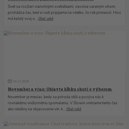
Svet sa rozžiari vianočnými svetielkami, zavonia vareným vínom,
prichádza čas, keď si radi pripíjame na všetko, čo rok priniesol. Hoci
má každý svoj o...
čítať celé
03
.
11
.
2025
November a víno: Objavte hĺbku chutí s výberom
November je mesiac, kedy sa príroda stíši a pozýva nás k
rovnakému vnútornému spomaleniu. V Slowin vnímame tento čas
ako ideálny na objavovanie vín, k...
čítať celé