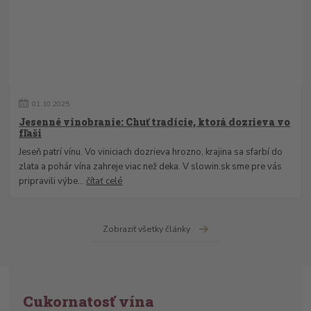
01
.
10
.
2025
Jesenné vinobranie: Chuť tradície, ktorá dozrieva vo
fľaši
Jeseň patrí vínu. Vo viniciach dozrieva hrozno, krajina sa sfarbí do
zlata a pohár vína zahreje viac než deka. V slowin.sk sme pre vás
pripravili výbe...
čítať celé
Zobraziť všetky články
Cukornatosť vína