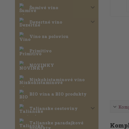
Šumivé víno
Dezertné víno
Víno za polovicu
Primitivo
NOVINKY
Nízkohistamínové víno
BIO vína a BIO produkty
Komp
Talianske cestoviny
Talianske paradajkové
Kompl
produkty