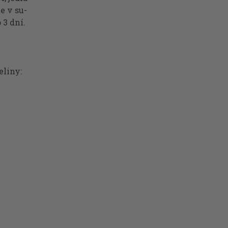
e v su-
 3 dní.
eliny: