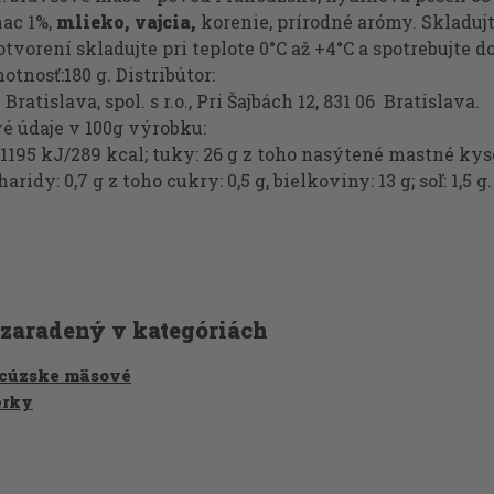
nac 1%,
mlieko, vajcia,
korenie, prírodné arómy. Skladujt
otvorení skladujte pri teplote 0°C až +4°C a spotrebujte do
otnosť:180 g. Distribútor:
ratislava, spol. s r.o., Pri Šajbách 12, 831 06 Bratislava.
é údaje v 100g výrobku:
1195 kJ/289 kcal; tuky: 26 g z toho nasýtené mastné kys
haridy: 0,7 g z toho cukry: 0,5 g, bielkoviny: 13 g; soľ: 1,5 g.
 zaradený v kategóriách
cúzske mäsové
erky