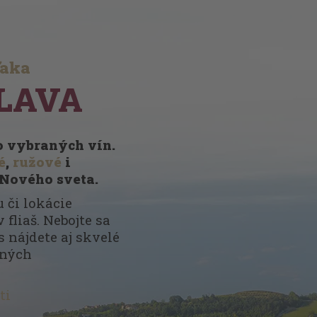
ďaka
LAVA
vo vybraných vín.
é
,
ružové
i
 Nového sveta.
 či lokácie
 fliaš. Nebojte sa
s nájdete aj skvelé
nných
ti