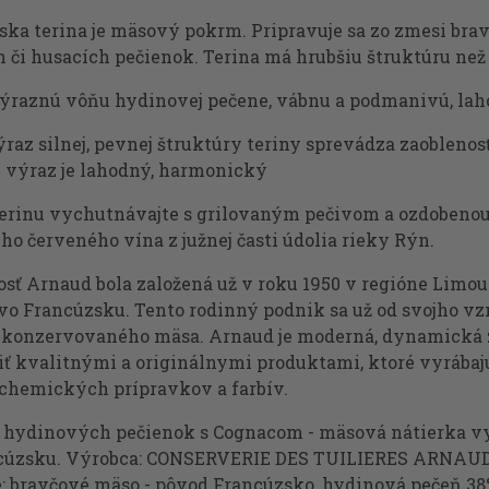
ka terina je mäsový pokrm. Pripravuje sa zo zmesi bravč
 či husacích pečienok. Terina má hrubšiu štruktúru než 
raznú vôňu hydinovej pečene, vábnu a podmanivú, laho
raz silnej, pevnej štruktúry teriny sprevádza zaoblenosť
 výraz je lahodný, harmonický
erinu vychutnávajte s grilovaným pečivom a ozdobenou
o červeného vína z južnej časti údolia rieky Rýn.
osť Arnaud bola založená už v roku 1950 v regióne Limo
vo Francúzsku. Tento rodinný podnik sa už od svojho v
a konzervovaného mäsa. Arnaud je moderná, dynamická 
iť kvalitnými a originálnymi produktami, ktoré vyrábaj
 chemických prípravkov a farbív.
z hydinových pečienok s Cognacom - mäsová nátierka v
cúzsku. Výrobca: CONSERVERIE DES TUILIERES ARNAU
e: bravčové mäso - pôvod Francúzsko, hydinová pečeň 38%