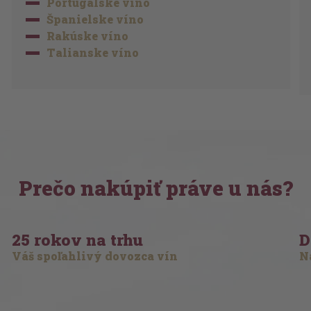
Portugalské víno
Španielske víno
Rakúske víno
Talianske víno
Prečo nakúpiť práve u nás?
25 rokov na trhu
D
Váš spoľahlivý dovozca vín
Na