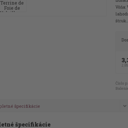
husací
Vôňa:
lahodn
štruk..
Do
3,
2,8
Číslo p
Baleni
letné špecifikácie
etné špecifikácie