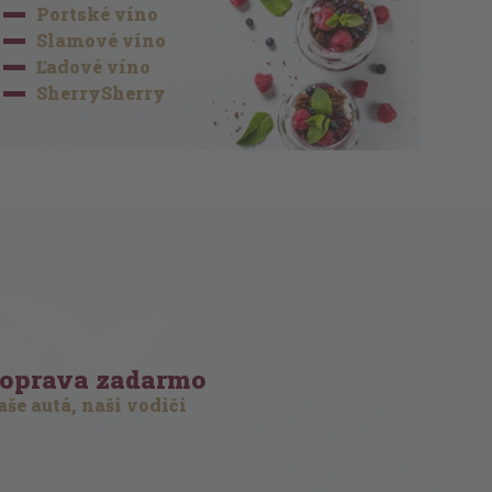
Portské víno
Slamové víno
Ľadové víno
SherrySherry
oprava zadarmo
še autá, naši vodiči