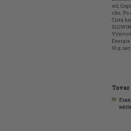
soľ, Cog
chu. Po 
Čistá hm
SLOWIN B
Výživov
Energia 
10 g; sac
Tovar
Fran
náti