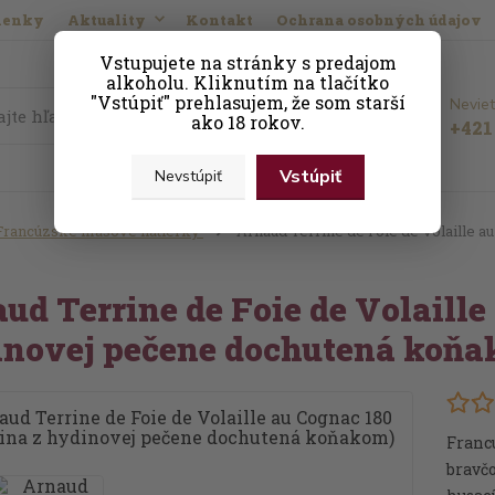
ienky
Aktuality
Kontakt
Ochrana osobných údajov
Vstupujete na stránky s predajom
alkoholu. Kliknutím na tlačítko
"Vstúpiť" prehlasujem, že som starší
Neviet
Hľadať
ako 18 rokov.
+421 
Vstúpiť
Nevstúpiť
Francúzske mäsové nátierky
Arnaud Terrine de Foie de Volaille a
)
ud Terrine de Foie de Volaille 
inovej pečene dochutená koňa
Franc
bravčo