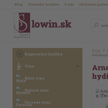
Blog
Vinársky lexikón
O nás
Obchodné podm
Úvod
Degustačné balíčky
koňakom
Arna
Víno
hyd
Biele víno
Ružové víno
Červené víno