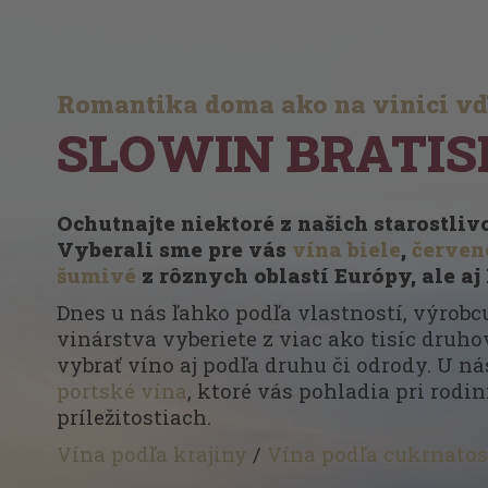
Romantika doma ako na vinici v
SLOWIN BRATIS
Ochutnajte niektoré z našich starostli
Vyberali sme pre vás
vína biele
,
červen
šumivé
z rôznych oblastí Európy, ale aj
Dnes u nás ľahko podľa vlastností, výrobcu
vinárstva vyberiete z viac ako tisíc druhov
vybrať víno aj podľa druhu či odrody. U ná
portské vína
, ktoré vás pohladia pri rodi
príležitostiach.
Vína podľa krajiny
/
Vína podľa cukrnatos