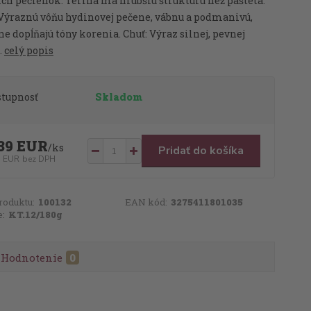
ch pečienok. Terina má hrubšiu štruktúru než paštéta.
 Výraznú vôňu hydinovej pečene, vábnu a podmanivú,
e dopĺňajú tóny korenia. Chuť: Výraz silnej, pevnej
.
celý popis
stupnosť
Skladom
39 EUR
/
ks
Pridať do košíka
5 EUR
bez DPH
roduktu:
100132
EAN kód:
3275411801035
e:
KT.12/180g
Hodnotenie
0