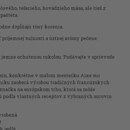
ového, teľacieho, hovädzieho mäsa, ale tiež z
paštéta.
dne dopĺňajú tóny korenia.
 príjemnej tučnosti a ústnej arómy pečene.
 jemne ochutenou rukolou. Podávajte v sprievode
usin, konkrétne v malom mestečku Aixe sur
zniku zaoberá výrobou tradičných francúzskych
značka na európskom trhu, ktorá sa môže
ú podľa vlastných receptov z vybraných surovín
yrobená
D
, jedlá