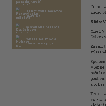
Francúzs
Francúzske mäsové
kačacích
nátierky
Vôňa:
Vý
Darčekové balenia
Chuť:
Vý
Celkový
Poháre na víno a
miešané nápoje
Záver:
t
výraznéh
Spoločn
Vienne 
paštét 
pochvál
a to bez
Terina 
vo Fran
Zloženi