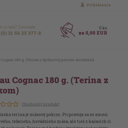
Prihlásenie
e si rady? Zavolajte.
0
ks
za
0,00 EUR
(0) 31 56 25 377-8
u Cognac 180 g. (Terina z hydinovej pečene dochutená
au Cognac 180 g. (Terina z
kom)
Ohodnotiť produkt
úzska terina je mäsový pokrm. Pripravuje sa zo zmesi
vého, teľacieho, hovädzieho mäsa, ale tiež z kačacích či