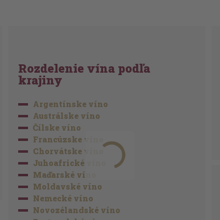
Rozdelenie vína podľa
krajiny
Argentínske víno
Austrálske víno
Čílske víno
Francúzske víno
Chorvátske víno
Juhoafrické víno
Maďarské víno
Moldavské víno
Nemecké víno
Novozélandské víno