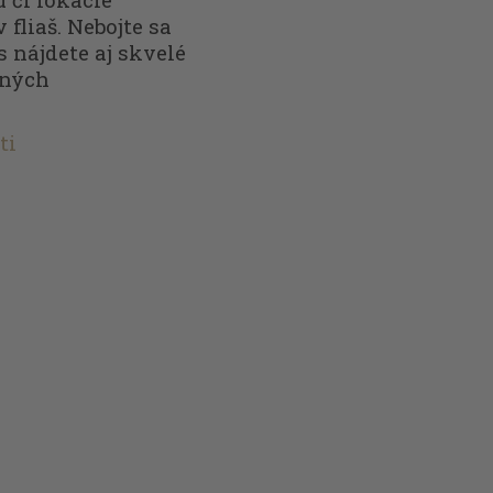
 fliaš. Nebojte sa
s nájdete aj skvelé
nných
ti