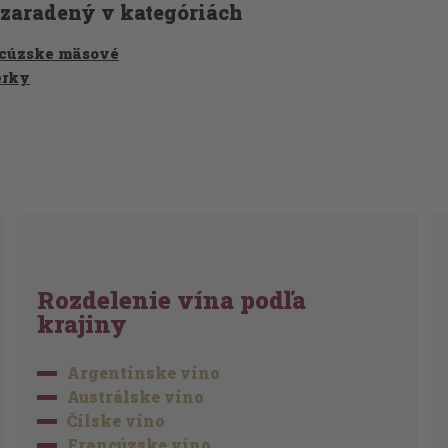
 zaradený v kategóriách
cúzske mäsové
erky
Rozdelenie vína podľa
krajiny
Argentínske víno
Austrálske víno
Čílske víno
Francúzske víno