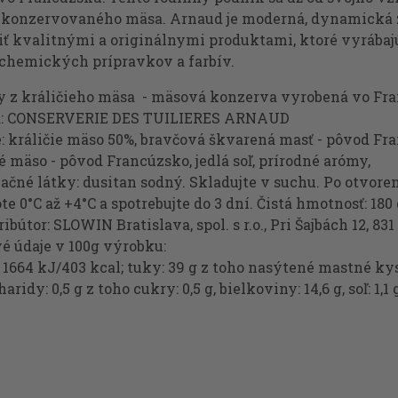
a konzervovaného mäsa. Arnaud je moderná, dynamická 
iť kvalitnými a originálnymi produktami, ktoré vyrábaj
 chemických prípravkov a farbív.
 z králičieho mäsa - mäsová konzerva vyrobená vo Fr
a: CONSERVERIE DES TUILIERES ARNAUD
e: králičie mäso 50%, bravčová škvarená masť - pôvod Fr
 mäso - pôvod Francúzsko, jedlá soľ, prírodné arómy,
čné látky: dusitan sodný. Skladujte v suchu. Po otvoren
eplote 0°C až +4°C a spotrebujte d
tor: SLOWIN Bratislava, spol. s r.o., Pri Šajbách 12, 831
é údaje v 100g výrobku:
 1664 kJ/403 kcal; tuky: 39 g z toho nasýtené mastné ky
haridy: 0,5 g z toho cukry: 0,5 g, bielkoviny: 14,6 g, soľ: 1,1 