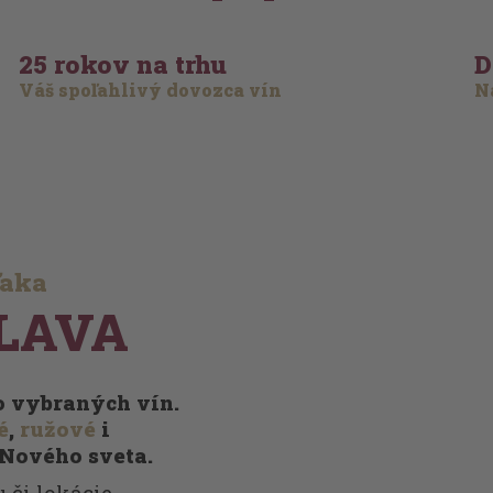
25 rokov na trhu
D
Váš spoľahlivý dovozca vín
Na
ďaka
LAVA
vo vybraných vín.
é
,
ružové
i
 Nového sveta.
 či lokácie