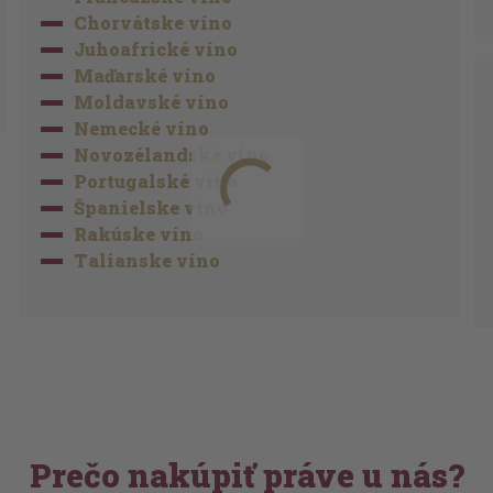
Chorvátske víno
Juhoafrické víno
Maďarské víno
Moldavské víno
Nemecké víno
Novozélandské víno
Portugalské víno
Španielske víno
Rakúske víno
Talianske víno
Prečo nakúpiť práve u nás?