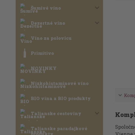
Šumivé víno
Dezertné víno
Víno za polovicu
Primitivo
NOVINKY
Nízkohistamínové víno
Komp
BIO vína a BIO produkty
Talianske cestoviny
Kompl
Spoločn
Talianske paradajkové
produkty
Vienne 