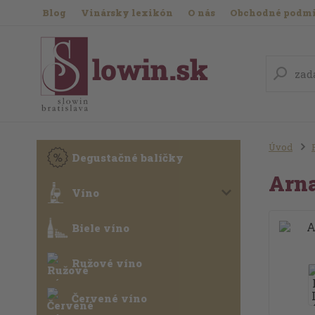
Blog
Vinársky lexikón
O nás
Obchodné podm
Úvod
Degustačné balíčky
Arna
Víno
Biele víno
Ružové víno
Červené víno