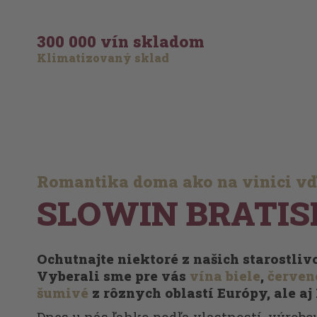
300 000 vín skladom
Klimatizovaný sklad
Romantika doma ako na vinici v
SLOWIN BRATIS
Ochutnajte niektoré z našich starostli
Vyberali sme pre vás
vína biele
,
červen
šumivé
z rôznych oblastí Európy, ale aj
Dnes u nás ľahko podľa vlastností, výrobcu