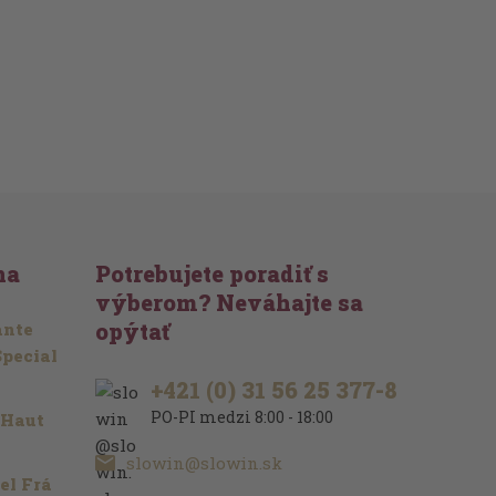
na
Potrebujete poradiť s
výberom? Neváhajte sa
opýtať
ante
Special
+421 (0) 31 56 25 377-8
PO-PI medzi 8:00 - 18:00
 Haut
slowin@slowin.sk
el Frá