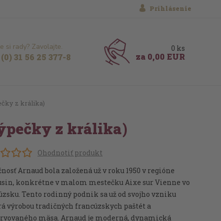
Prihlásenie
e si rady? Zavolajte.
0
ks
za
0,00 EUR
(0) 31 56 25 377-8
ečky z králika)
Výpečky z králika)
Ohodnotiť produkt
nosť Arnaud bola založená už v roku 1950 v regióne
sin, konkrétne v malom mestečku Aixe sur Vienne vo
zsku. Tento rodinný podnik sa už od svojho vzniku
á výrobou tradičných francúzskych paštét a
rvovaného mäsa. Arnaud je moderná, dynamická