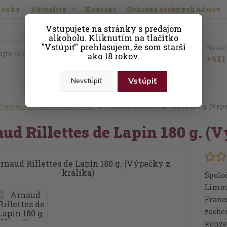
ienky
Aktuality
Kontakt
Ochrana osobných údajov
Vstupujete na stránky s predajom
alkoholu. Kliknutím na tlačítko
"Vstúpiť" prehlasujem, že som starší
Neviet
Hľadať
ako 18 rokov.
+421 
Vstúpiť
Nevstúpiť
Francúzske mäsové nátierky
Arnaud Rillettes de Lapin 180 g. (Výp
ud Rillettes de Lapin 180 g. (
Spoloč
Limou
Francú
zaober
konze