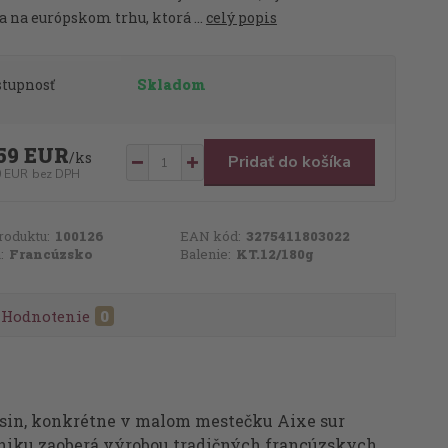
 na európskom trhu, ktorá ...
celý popis
stupnosť
Skladom
59 EUR
/
ks
Pridať do košíka
0 EUR
bez DPH
roduktu:
100126
EAN kód:
3275411803022
:
Francúzsko
Balenie:
KT.12/180g
Hodnotenie
0
usin, konkrétne v malom mestečku Aixe sur
zniku zaoberá výrobou tradičných francúzskych