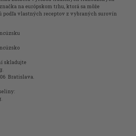
značka na európskom trhu, ktorá sa môže
ú podľa vlastných receptov z vybraných surovín
ancúzsku
ancúzsko
í skladujte
o 3 dní. Čistá hmotnosť: 180 g.
 06 Bratislava.
seliny:
g.