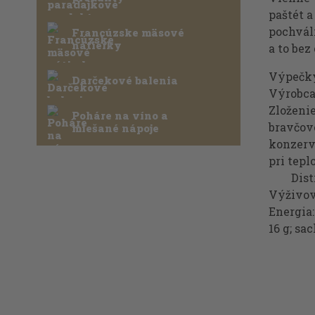
paštét 
pochvál
Francúzske mäsové
nátierky
a to bez
Výpečky
Darčekové balenia
Výrobc
Zloženi
Poháre na víno a
bravčové
miešané nápoje
konzerva
pri t
Distribú
Výživov
Energia:
16 g; sac