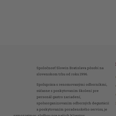
Spoločnosť Slowin Bratislava pôsobí na
slovenskom trhu od roku 1996.
Spolupráca s renomovanými odborníkmi,
súčasne s poskytovaním školení pre
personál gastro zariadení,
spoluorganizovaním odborných degustácií
a poskytovaním poradenského servisu, je
samozrejmou službou pre našich klientov.