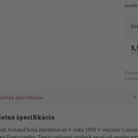
značka
Do
5,
4,7
Číslo p
Krajina
letné špecifikácie
etné špecifikácie
osť Arnaud bola založená už v roku 1950 v regióne Limo
vo Francúzsku. Tento rodinný podnik sa už od svojho v