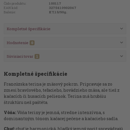
Číslo produktu:
100117
EAN kód:
3275410902047
Balenie:
KT.15/90g.
Kompletné špecifikácie
Hodnotenie
0
Súvisiaci tovar
1
Kompletné špecifikácie
Francúzska terina je mäsový pokrm. Pripravuje sa zo
zmesi bravčového, teľacieho, hovädzieho mäsa, ale tiež z
kačacích či husacích pečienok. Terina má hrubšiu
štruktúru než paštéta.
Vôňa:
Vôňa teriny je jemná, stredne intenzívna, s
dominantným tónom kačacej pečene a kačacieho sadla.
Chuť:
chuť je harmonická, hladký jemný pocit sprevádzajú