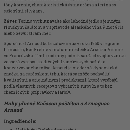
tóny korenia, charakteristická ústna aróma.a terina so
sušenými slivkami
Záver:
Terinu vychutnávajte ako lahodné jedlo s jemným
rímskym šalátom a v sprievode alsaského vína Pinot Gris
alebo Gewurztraminer.
Spoločnosť Arnaud bola založená už v roku 1950 v regióne
Limousin, konkrétne v malom mestečku Aixe sur Vienne
vo Francúzsku. Tento rodinný podnik sa už od svojho vzniku
zaoberá výrobou tradičných francúzskych paštét a
konzervovaného mäsa. Arnaud je moderná, dynamická
značka na európskom trhu, ktorá sa môže pochváliť
kvalitnými a originálnymi produktami, ktoré vyrábajú
podľa vlastných receptov z vybraných surovín a to bez
chemických prípravkov a farbív.
Huby plnené Kačacou paštétou s Armagnac
Arnaud
Ingrediencie:
Malé huby (3 alebo 4 na osobu)