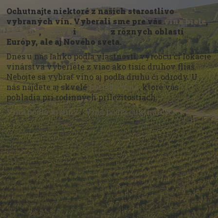
Ochutnajte niektoré z našich starostlivo
vybraných vín. Vyberali sme pre vás
vína biele
,
červené
,
ružové
i
šumivé
z rôznych oblastí
Európy, ale aj Nového sveta.
Dnes u nás ľahko podľa vlastností, výrobcu či lokácie
vinárstva vyberiete z viac ako tisíc druhov fliaš.
Nebojte sa vybrať víno aj podľa druhu či odrody. U
nás nájdete aj skvelé
portské vína
, ktoré vás
pohladia pri rodinných príležitostiach.
Vína podľa krajiny
/
Vína podľa cukrnatosti