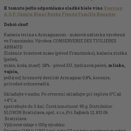
K tomuto jedlu odporúčame sladké biele víno
Vouvray
A.O.P. Chenin Blanc Roche Fleurie Famille Bougrier
Dobrú chuť!
Kačacia terina s Armagnacom - mäsová nátierka vyrobená
vo Francúzsku. Výrobca: CONSERVERIE DES TUILIERES
ARNAUD
Zloženie: bravčové mäso (pôvod Francúzsko), kačacia zložka
(pečeň,
mäso, koža, masť) 28% - pôvod EU, hydinová pečeň,
mlieko,
vajcia,
jedlá soľ, hroznový destilát Armagnac 0,8%, korenie,
prírodné ochucovadlá.
Skladujte v suchu. Po otvorení skladujte pri teplote 0°C až
+4°C a
spotrebujte do 3 dní. Čistá hmotnosť: 90 g. Distribútor:
SLOWIN Bratislava, spol. s r.o.,Pri Šajbách 12, 831 06
Bratislava
Výživové údaje v 100g výrobku:
Energia 1249 kJ/302 kcal; tuky:27 g z toho nasýtené mastné