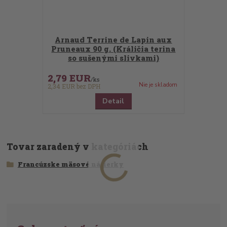
Arnaud Terrine de Lapin aux
Pruneaux 90 g. (Králičia terina
so sušenými slivkami)
2,79 EUR
/
ks
Nie je skladom
2,34 EUR
bez DPH
Detail
Tovar zaradený v kategóriách
Francúzske mäsové nátierky