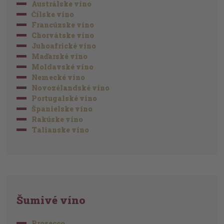
Austrálske víno
Čílske víno
Francúzske víno
Chorvátske víno
Juhoafrické víno
Maďarské víno
Moldavské víno
Nemecké víno
Novozélandské víno
Portugalské víno
Španielske víno
Rakúske víno
Talianske víno
Šumivé víno
Prosecco