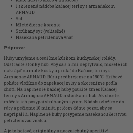
1 sklenená nádoba kačacej teriny s armaňakom
ARNAUD
Soľ
Mleté čierne korenie
Strúhaný syr (voliteľné)
Nasekaná petržlenová vňať
Príprava:
Huby umyjeme a osušíme kúskom kuchynskej rolády.
Odstráňte stonky húb. Aby sa s nimi neplytvalo, môžete ich
nakrájať na malé kúsky a pridať do Kačacej teriny s
Armagnac ARNAUD. Rúru predhrejeme na 180°C. Hríbové
poháre vložíme do zapekacej misy a okoreníme podľa
chuti. Na naplnenie každej huby použite zmes Kačacej
teriny s Armagnac ARNAUD a stonkami húb. Ak chcete,
môžete ich posypať strúhaným syrom.Nádobu vložíme do
rúry a pečieme 10 minút, pričom dáme pozor, aby sa
nepripálili. Naplnené huby posypeme nasekanou čerstvou
petržlenovou vňaťou.
A je to hotové, originálny a naozaj chutný aperitív!