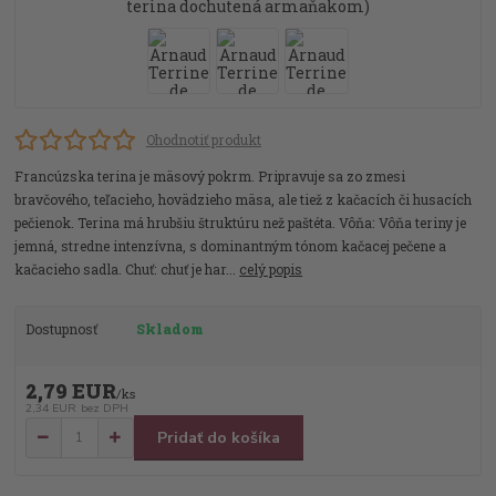
Ohodnotiť produkt
Francúzska terina je mäsový pokrm. Pripravuje sa zo zmesi
bravčového, teľacieho, hovädzieho mäsa, ale tiež z kačacích či husacích
pečienok. Terina má hrubšiu štruktúru než paštéta. Vôňa: Vôňa teriny je
jemná, stredne intenzívna, s dominantným tónom kačacej pečene a
kačacieho sadla. Chuť: chuť je har...
celý popis
Dostupnosť
Skladom
2,79 EUR
/
ks
2,34 EUR
bez DPH
Pridať do košíka