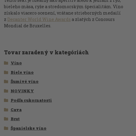
Tento sekt je ideálny ako aperitív alebo k jedlám z rýb,
bieleho mäsa, ryže a stredomorským špecialitám. Víno
získalo viacero ocenení, vrátane strieborných medailí
z
Decanter World Wine Awards
a zlatých z Concours
Mondial de Bruxelles.
Tovar zaradený v kategóriách
Víno
Biele víno
Šumivé víno
NOVINKY
Podľa cukornatosti
Cava
Brut
Španielske víno