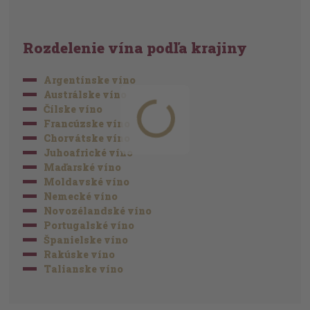
Rozdelenie vína podľa krajiny
Argentínske víno
Austrálske víno
Čílske víno
Francúzske víno
Chorvátske víno
Juhoafrické víno
Maďarské víno
Moldavské víno
Nemecké víno
Novozélandské víno
Portugalské víno
Španielske víno
Rakúske víno
Talianske víno