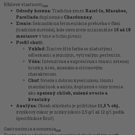
Kľúčové vlastnosti
Odrody hrozna:
Tradičná zmes
Xarel·lo, Macabeo,
Parellada
doplnená o
Chardonnay
.
Zrenie:
Sekundárna fermentácia prebieha v fľaši
(tradičná metóda), kde cava zreje minimálne
15 až 18
mesiacov
v tme a tichu pivníc.
Profil chuti:
Vzhľad:
Žiarivo žltá farba so zlatistými
odleskami a jemným, vytrvalým perlením.
Vôňa:
Intenzívna a expresívna s tónmi zelenej
hrušky, kiwi, ananásu a citrusovým
charakterom.
Chuť:
Svieža s dobrou kyselinkou, tónmi
mandarínok a anízu, doplnená o tóny zrenia
ako
opečený chlieb, sušené ovocie a
kvasinky
.
Analýza:
Obsah alkoholu je približne
11,5 % obj.
,
zvyškový cukor je nízky (okolo 2,5 g/l až 12 g/l podľa
špecifikácie Brut).
Gastronómia a ocenenia