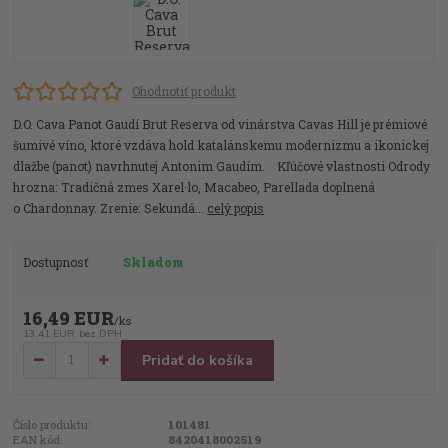
Ohodnotiť produkt
D.O. Cava Panot Gaudí Brut Reserva od vinárstva Cavas Hill je prémiové
šumivé víno, ktoré vzdáva hold katalánskemu modernizmu a ikonickej
dlažbe (panot) navrhnutej Antonim Gaudím. Kľúčové vlastnosti Odrody
hrozna: Tradičná zmes Xarel·lo, Macabeo, Parellada doplnená
o Chardonnay. Zrenie: Sekundá...
celý popis
Dostupnosť
Skladom
16,49 EUR
/
ks
13,41 EUR
bez DPH
Pridať do košíka
Číslo produktu:
101481
EAN kód:
8420418002519