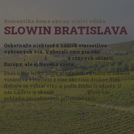
Romantika doma ako na vinici vďaka
SLOWIN BRATISLAVA
Ochutnajte niektoré z našich starostlivo
vybraných vín. Vyberali sme pre vás
vína biele
,
červené
,
ružové
i
šumivé
z rôznych oblastí
Európy, ale aj Nového sveta.
Dnes u nás ľahko podľa vlastností, výrobcu či lokácie
vinárstva vyberiete z viac ako tisíc druhov fliaš.
Nebojte sa vybrať víno aj podľa druhu či odrody. U
nás nájdete aj skvelé
portské vína
, ktoré vás
pohladia pri rodinných príležitostiach.
Vína podľa krajiny
/
Vína podľa cukrnatosti