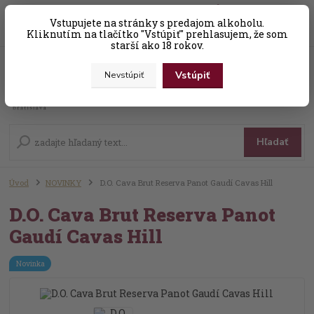
0
ks
Vstupujete na stránky s predajom alkoholu.
+421 (0) 31 56 25 377-8
za
0,00 EUR
Kliknutím na tlačítko "Vstúpiť" prehlasujem, že som
starší ako 18 rokov.
Vstúpiť
Nevstúpiť
Menu
Hľadať
Úvod
NOVINKY
D.O. Cava Brut Reserva Panot Gaudí Cavas Hill
D.O. Cava Brut Reserva Panot
Gaudí Cavas Hill
Novinka