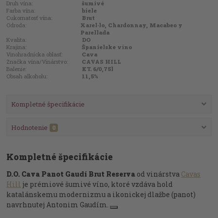
Druh vína:
šumivé
Farba vína:
biele
Cukornatosť vína:
Brut
Odroda:
Xarel·lo, Chardonnay, Macabeo y
Parellada
Kvalita:
DO
Krajina:
Španielske víno
Vinohradnícka oblasť:
Cava
Značka vína/Vinárstvo:
CAVAS HILL
Balenie:
KT. 6/0,75l
Obsah alkoholu:
11,5%
Kompletné špecifikácie
Hodnotenie
0
Kompletné špecifikácie
D.O. Cava Panot Gaudí Brut Reserva
od vinárstva
Cavas
Hill
je prémiové šumivé víno, ktoré vzdáva hold
katalánskemu modernizmu a ikonickej dlažbe (panot)
navrhnutej Antonim Gaudím.