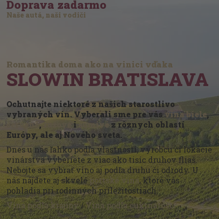
Doprava zadarmo
Naše autá, naši vodiči
Romantika doma ako na vinici vďaka
SLOWIN BRATISLAVA
Ochutnajte niektoré z našich starostlivo
vybraných vín. Vyberali sme pre vás
vína biele
,
červené
,
ružové
i
šumivé
z rôznych oblastí
Európy, ale aj Nového sveta.
Dnes u nás ľahko podľa vlastností, výrobcu či lokácie
vinárstva vyberiete z viac ako tisíc druhov fliaš.
Nebojte sa vybrať víno aj podľa druhu či odrody. U
nás nájdete aj skvelé
portské vína
, ktoré vás
pohladia pri rodinných príležitostiach.
Vína podľa krajiny
/
Vína podľa cukrnatosti