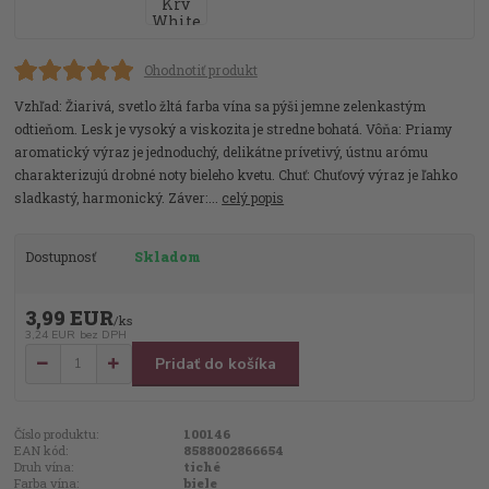
Ohodnotiť produkt
Vzhľad: Žiarivá, svetlo žltá farba vína sa pýši jemne zelenkastým
odtieňom. Lesk je vysoký a viskozita je stredne bohatá. Vôňa: Priamy
aromatický výraz je jednoduchý, delikátne prívetivý, ústnu arómu
charakterizujú drobné noty bieleho kvetu. Chuť: Chuťový výraz je ľahko
sladkastý, harmonický. Záver:...
celý popis
Dostupnosť
Skladom
3,99 EUR
/
ks
3,24 EUR
bez DPH
Pridať do košíka
Číslo produktu:
100146
EAN kód:
8588002866654
Druh vína:
tiché
Farba vína:
biele