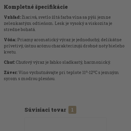
Kompletné špecifikácie
Vzhľad:
Žiarivá, svetlo žltá farba vína sa pýši jemne
zelenkastým odtieňom. Lesk je vysoký a viskozita je
stredne bohatá.
Vôňa:
Priamy aromatický výraz je jednoduchý, delikátne
prívetivý, ústnu arómu charakterizujú drobné noty bieleho
kvetu.
Chuť:
Chuťový výraz je ľahko sladkastý, harmonický.
o
o
Záver:
Víno vychutnávajte pri teplote 11
-12
C s jemným
syrom s modrou plesňou.
Súvisiaci tovar
1