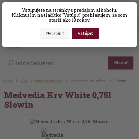
0
ks
Vstupujete na stránky s predajom alkoholu.
+421 (0) 31 56 25 377-8
za
0,00 EUR
Kliknutím na tlačítko "Vstúpiť" prehlasujem, že som
starší ako 18 rokov.
Vstúpiť
Nevstúpiť
Menu
Hľadať
Úvod
Víno
Privátna značka
Medvedia Krv White 0,75l Slowin
Medvedia Krv White 0,75l
Slowin