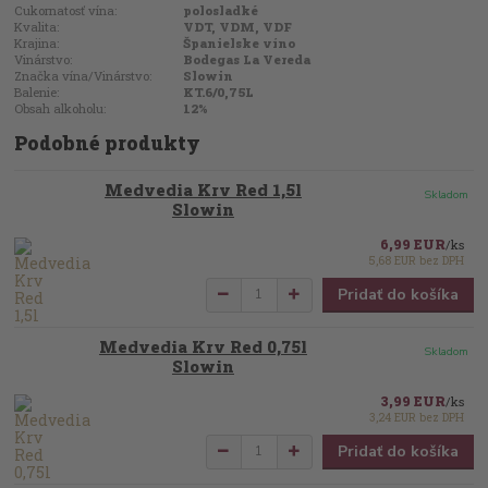
Cukornatosť vína:
polosladké
Kvalita:
VDT, VDM, VDF
Krajina:
Španielske víno
Vinárstvo:
Bodegas La Vereda
Značka vína/Vinárstvo:
Slowin
Balenie:
KT.6/0,75L
Obsah alkoholu:
12%
Podobné produkty
Medvedia Krv Red 1,5l
Skladom
Slowin
6,99 EUR
/
ks
5,68 EUR
bez DPH
Pridať do košíka
Medvedia Krv Red 0,75l
Skladom
Slowin
3,99 EUR
/
ks
3,24 EUR
bez DPH
Pridať do košíka