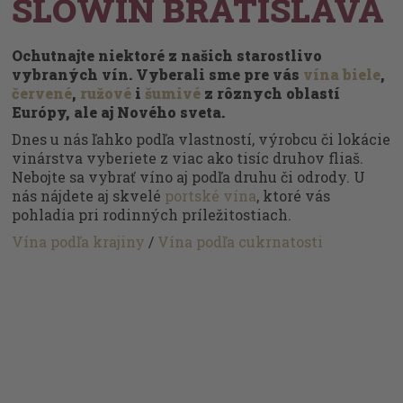
SLOWIN BRATISLAVA
Ochutnajte niektoré z našich starostlivo
vybraných vín. Vyberali sme pre vás
vína biele
,
červené
,
ružové
i
šumivé
z rôznych oblastí
Európy, ale aj Nového sveta.
Dnes u nás ľahko podľa vlastností, výrobcu či lokácie
vinárstva vyberiete z viac ako tisíc druhov fliaš.
Nebojte sa vybrať víno aj podľa druhu či odrody. U
nás nájdete aj skvelé
portské vína
, ktoré vás
pohladia pri rodinných príležitostiach.
Vína podľa krajiny
/
Vína podľa cukrnatosti