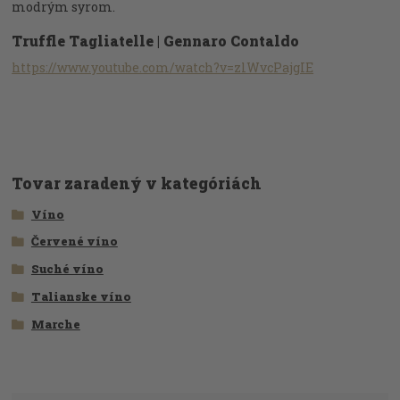
modrým syrom.
Truffle Tagliatelle | Gennaro Contaldo
https://www.youtube.com/watch?v=zlWvcPajgIE
Tovar zaradený v kategóriách
Víno
Červené víno
Suché víno
Talianske víno
Marche