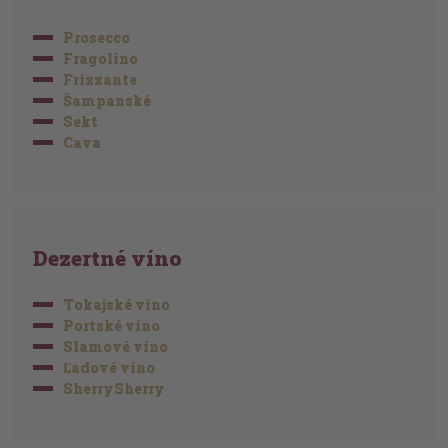
Prosecco
Fragolino
Frizzante
Šampanské
Sekt
Cava
Dezertné víno
Tokajské víno
Portské víno
Slamové víno
Ľadové víno
SherrySherry