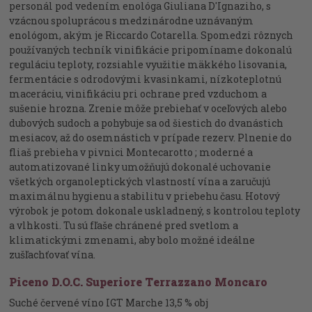
personál pod vedením enológa Giuliana D'Ignaziho, s
vzácnou spoluprácou s medzinárodne uznávaným
enológom, akým je Riccardo Cotarella. Spomedzi rôznych
používaných techník vinifikácie pripomíname dokonalú
reguláciu teploty, rozsiahle využitie mäkkého lisovania,
fermentácie s odrodovými kvasinkami, nízkoteplotnú
maceráciu, vinifikáciu pri ochrane pred vzduchom a
sušenie hrozna. Zrenie môže prebiehať v oceľových alebo
dubových sudoch a pohybuje sa od šiestich do dvanástich
mesiacov, až do osemnástich v prípade rezerv. Plnenie do
fliaš prebieha v pivnici Montecarotto ; moderné a
automatizované linky umožňujú dokonalé uchovanie
všetkých organoleptických vlastností vína a zaručujú
maximálnu hygienu a stabilitu v priebehu času. Hotový
výrobok je potom dokonale uskladnený, s kontrolou teploty
a vlhkosti. Tu sú fľaše chránené pred svetlom a
klimatickými zmenami, aby bolo možné ideálne
zušľachťovať vína.
Piceno D.O.C. Superiore Terrazzano Moncaro
Suché červené víno IGT Marche 13,5 % obj