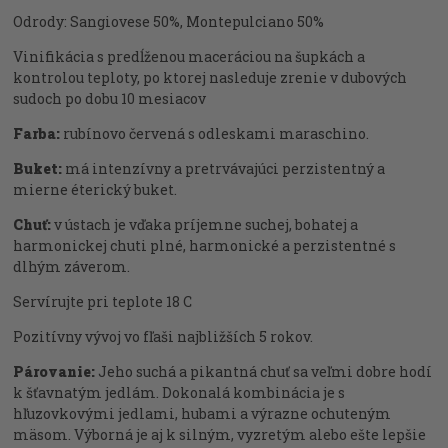
Odrody: Sangiovese 50%, Montepulciano 50%
Vinifikácia s predĺženou maceráciou na šupkách a
kontrolou teploty, po ktorej nasleduje zrenie v dubových
sudoch po dobu 10 mesiacov
Farba:
rubínovo červená s odleskami maraschino.
Buket:
má intenzívny a pretrvávajúci perzistentný a
mierne éterický buket.
Chuť:
v ústach je vďaka príjemne suchej, bohatej a
harmonickej chuti plné, harmonické a perzistentné s
dlhým záverom.
Servírujte pri teplote 18 C
Pozitívny vývoj vo fľaši najbližších 5 rokov.
Párovanie:
Jeho suchá a pikantná chuť sa veľmi dobre hodí
k šťavnatým jedlám. Dokonalá kombinácia je s
hľuzovkovými jedlami, hubami a výrazne ochuteným
mäsom. Výborná je aj k silným, vyzretým alebo ešte lepšie