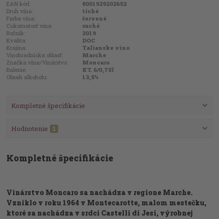
EAN kód:
8001929202652
Druh vína:
tiché
Farba vína:
červené
Cukornatosť vína:
suché
Ročník:
2019
Kvalita:
DOC
Krajina:
Talianske víno
Vinohradnícka oblasť:
Marche
Značka vína/Vinárstvo:
Moncaro
Balenie:
KT. 6/0,75l
Obsah alkoholu:
13,5%
Kompletné špecifikácie
Hodnotenie
1
Kompletné špecifikácie
Vinárstvo Moncaro sa nachádza v regione Marche.
Vzniklo v roku 1964 v Montecarotte, malom mestečku,
ktoré sa nachádza v srdci Castelli di Jesi, výrobnej