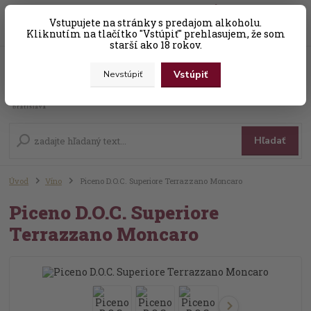
0
ks
Vstupujete na stránky s predajom alkoholu.
+421 (0) 31 56 25 377-8
za
0,00 EUR
Kliknutím na tlačítko "Vstúpiť" prehlasujem, že som
starší ako 18 rokov.
Vstúpiť
Nevstúpiť
Menu
Hľadať
Úvod
Víno
Piceno D.O.C. Superiore Terrazzano Moncaro
Piceno D.O.C. Superiore
Terrazzano Moncaro