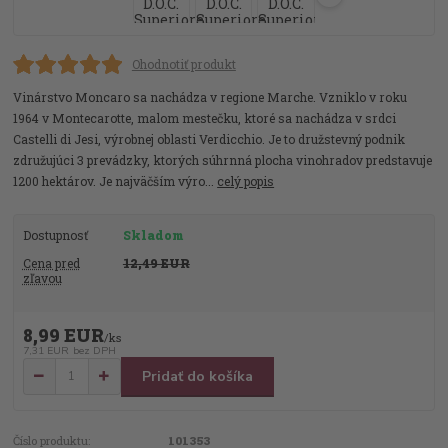
Ohodnotiť produkt
Vinárstvo Moncaro sa nachádza v regione Marche. Vzniklo v roku
1964 v Montecarotte, malom mestečku, ktoré sa nachádza v srdci
Castelli di Jesi, výrobnej oblasti Verdicchio. Je to družstevný podnik
združujúci 3 prevádzky, ktorých súhrnná plocha vinohradov predstavuje
1200 hektárov. Je najväčším výro...
celý popis
Dostupnosť
Skladom
Cena pred
12,49 EUR
zľavou
8,99 EUR
/
ks
7,31 EUR
bez DPH
Pridať do košíka
Číslo produktu:
101353