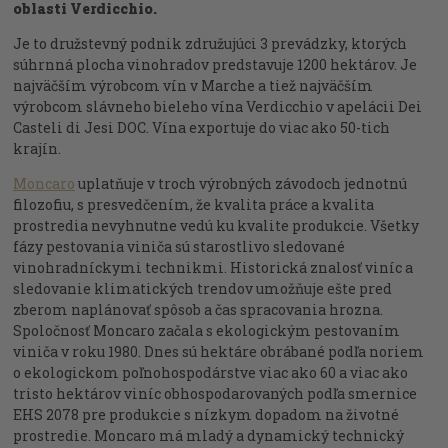
oblasti Verdicchio.
Je to družstevný podnik združujúci 3 prevádzky, ktorých
súhrnná plocha vinohradov predstavuje 1200 hektárov. Je
najväčším výrobcom vín v Marche a tiež najväčším
výrobcom slávneho bieleho vína Verdicchio v apelácii Dei
Casteli di Jesi DOC. Vína exportuje do viac ako 50-tich
krajín.
Moncaro
uplatňuje v troch výrobných závodoch jednotnú
filozofiu, s presvedčením, že kvalita práce a kvalita
prostredia nevyhnutne vedú ku kvalite produkcie. Všetky
fázy pestovania viniča sú starostlivo sledované
vinohradníckymi technikmi. Historická znalosť viníc a
sledovanie klimatických trendov umožňuje ešte pred
zberom naplánovať spôsob a čas spracovania hrozna.
Spoločnosť Moncaro začala s ekologickým pestovaním
viniča v roku 1980. Dnes sú hektáre obrábané podľa noriem
o ekologickom poľnohospodárstve viac ako 60 a viac ako
tristo hektárov viníc obhospodarovaných podľa smernice
EHS 2078 pre produkcie s nízkym dopadom na životné
prostredie. Moncaro má mladý a dynamický technický