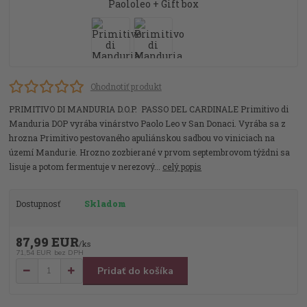
Ohodnotiť produkt
PRIMITIVO DI MANDURIA D.O.P. PASSO DEL CARDINALE Primitivo di
Manduria DOP vyrába vinárstvo Paolo Leo v San Donaci. Vyrába sa z
hrozna Primitivo pestovaného apuliánskou sadbou vo viniciach na
území Mandurie. Hrozno zozbierané v prvom septembrovom týždni sa
lisuje a potom fermentuje v nerezový...
celý popis
Dostupnosť
Skladom
87,99 EUR
/
ks
71,54 EUR
bez DPH
Pridať do košíka