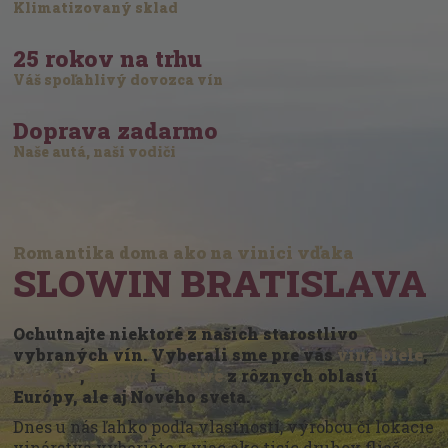
Klimatizovaný sklad
25 rokov na trhu
Váš spoľahlivý dovozca vín
Doprava zadarmo
Naše autá, naši vodiči
Romantika doma ako na vinici vďaka
SLOWIN BRATISLAVA
Ochutnajte niektoré z našich starostlivo
vybraných vín. Vyberali sme pre vás
vína biele
,
červené
,
ružové
i
šumivé
z rôznych oblastí
Európy, ale aj Nového sveta.
Dnes u nás ľahko podľa vlastností, výrobcu či lokácie
vinárstva vyberiete z viac ako tisíc druhov fliaš.