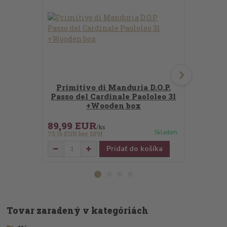
Primitivo di Manduria D.O.P.
Primiti
Passo del Cardinale Paololeo 3l
Passo de
+Wooden box
l +
89,99 EUR
39,99 
/
ks
Skladom
73,16 EUR
bez DPH
32,51 EUR
b
Pridať do košíka
Tovar zaradený v kategóriách