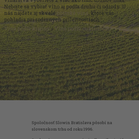
Nebojte sa vybrať víno aj podľa druhu či odrody. U
nás nájdete aj skvelé
portské vína
, ktoré vás
pohladia pri rodinných príležitostiach.
Vína podľa krajiny
/
Vína podľa cukrnatosti
Spoločnosť Slowin Bratislava pôsobí na
slovenskom trhu od roku 1996.