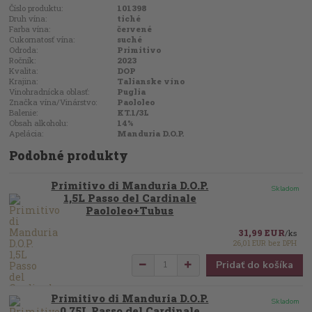
Číslo produktu:
101398
Druh vína:
tiché
Farba vína:
červené
Cukornatosť vína:
suché
Odroda:
Primitivo
Ročník:
2023
Kvalita:
DOP
Krajina:
Talianske víno
Vinohradnícka oblasť:
Puglia
Značka vína/Vinárstvo:
Paololeo
Balenie:
KT.1/3L
Obsah alkoholu:
14%
Apelácia:
Manduria D.O.P.
Podobné produkty
Primitivo di Manduria D.O.P.
Skladom
1,5L Passo del Cardinale
Paololeo+Tubus
31,99 EUR
/
ks
26,01 EUR
bez DPH
Pridať do košíka
Primitivo di Manduria D.O.P.
Skladom
0,75L Passo del Cardinale