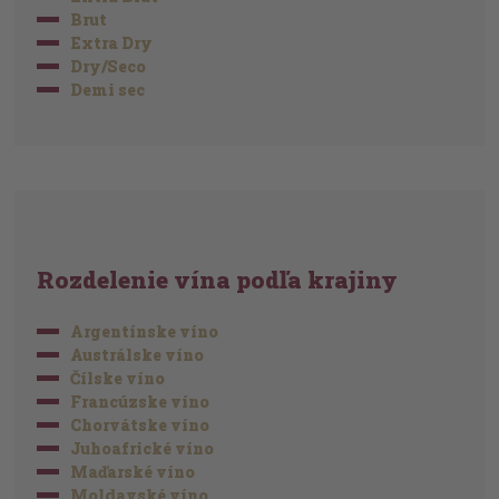
Brut
Extra Dry
Dry/Seco
Demi sec
Rozdelenie vína podľa krajiny
Argentínske víno
Austrálske víno
Čílske víno
Francúzske víno
Chorvátske víno
Juhoafrické víno
Maďarské víno
Moldavské víno