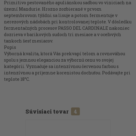
Primitivo pestovaného apuliánskou sadbou vo viniciach na
území Mandurie. Hrozno zozbierané v prvom
septembrovom týždni sa lisuje a potom fermentuje v
nerezových nádobách pri kontrolovanej teplote. V dôsledku
fermentačných procesov PASSO DEL CARDINALE nakoniec
dozrieva v barikových sudoch tri mesiace a v oceľových
tankoch šesť mesiacov.
Popis
Výborná kvalita, ktorá Vás prekvapí telom a rovnováhou
spolu s jemnou eleganciou za výbornú cenu vo svojej
kategórii. Vyznačuje sa intenzívnou červenou farbou s
intenzívnou a príjemne korenistou dochuťou. Podávajte pri
teplote 18°C.
Súvisiaci tovar
4