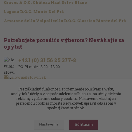
Graves A.O.C. Château Haut Selve Blanc
Lugana D.O.C. Monte Del Frá
Amarone della Valpolicella D.O.C. Classico Monte del Frá
Potrebujete poradiť s výberom? Neváhajte sa
opýtať
+421 (0) 31 56 25 377-8
PO-PI medzi 8:00 - 18:00
slowin@slowin.sk
Pre základnú funkčnosť, spríjemnenie používania webu,
analytické účely a v prípade udelenia súhlasu aj na účely cielenia
reklamy využívame súbory cookies. Nastavenie vlastných
preferencií cookies môžete kedykoľvek upraviť odkazom v
spodnej časti stránok.
Upravit sběr cookies.
Súhlasím
Nastavenia