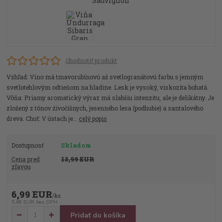
Ohodnotiť produkt
Vzhľad: Víno má tmavorubínovú až svetlogranátovú farbu s jemným
svetlotehlovým odtieňom na hladine. Lesk je vysoký, viskozita bohatá.
Vôňa: Priamy aromatický výraz má slabšiu intenzitu, ale je delikátny. Je
zložený z tónov živočíšnych, jesenného lesa (podhubie) a santalového
dreva. Chuť: V ústach je...
celý popis
Dostupnosť
Skladom
Cena pred
13,99 EUR
zľavou
6,99 EUR
/
ks
5,68 EUR
bez DPH
Pridať do košíka