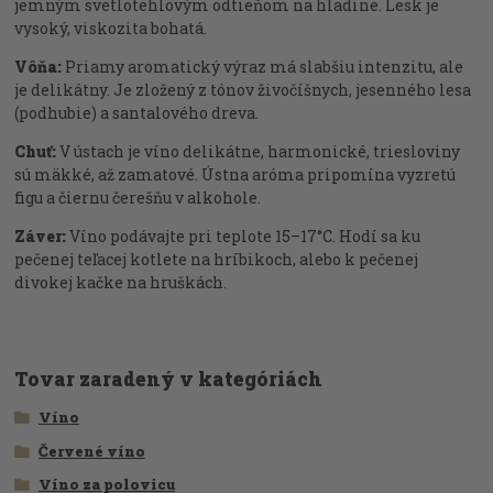
jemným svetlotehlovým odtieňom na hladine. Lesk je
vysoký, viskozita bohatá.
Vôňa:
Priamy aromatický výraz má slabšiu intenzitu, ale
je delikátny. Je zložený z tónov živočíšnych, jesenného lesa
(podhubie) a santalového dreva.
Chuť:
V ústach je víno delikátne, harmonické, triesloviny
sú mäkké, až zamatové. Ústna aróma pripomína vyzretú
figu a čiernu čerešňu v alkohole.
Záver:
Víno podávajte pri teplote 15–17°C. Hodí sa ku
pečenej teľacej kotlete na hríbikoch, alebo k pečenej
divokej kačke na hruškách.
Tovar zaradený v kategóriách
Víno
Červené víno
Víno za polovicu