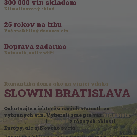
300 000 vín skladom
Klimatizovaný sklad
25 rokov na trhu
Váš spoľahlivý dovozca vín
Doprava zadarmo
Naše autá, naši vodiči
Romantika doma ako na vinici vďaka
SLOWIN BRATISLAVA
Ochutnajte niektoré z našich starostlivo
vybraných vín. Vyberali sme pre vás
vína biele
,
červené
,
ružové
i
šumivé
z rôznych oblastí
Európy, ale aj Nového sveta.
Dnes u nás ľahko podľa vlastností, výrobcu či lokácie