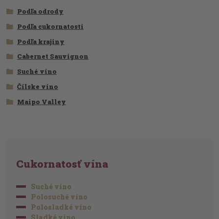
Podľa odrody
Podľa cukornatosti
Podľa krajiny
Cabernet Sauvignon
Suché víno
Čílske víno
Maipo Valley
Cukornatosť vína
Suché víno
Polosuché víno
Polosladké víno
Sladké víno