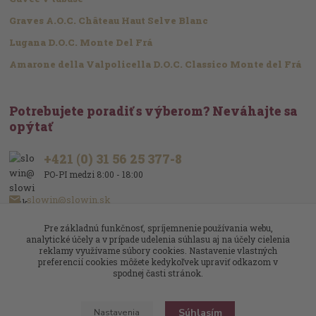
Graves A.O.C. Château Haut Selve Blanc
Lugana D.O.C. Monte Del Frá
Amarone della Valpolicella D.O.C. Classico Monte del Frá
Potrebujete poradiť s výberom? Neváhajte sa
opýtať
+421 (0) 31 56 25 377-8
PO-PI medzi 8:00 - 18:00
slowin@slowin.sk
Pre základnú funkčnosť, spríjemnenie používania webu,
analytické účely a v prípade udelenia súhlasu aj na účely cielenia
reklamy využívame súbory cookies. Nastavenie vlastných
preferencií cookies môžete kedykoľvek upraviť odkazom v
spodnej časti stránok.
Upravit sběr cookies.
Súhlasím
Nastavenia