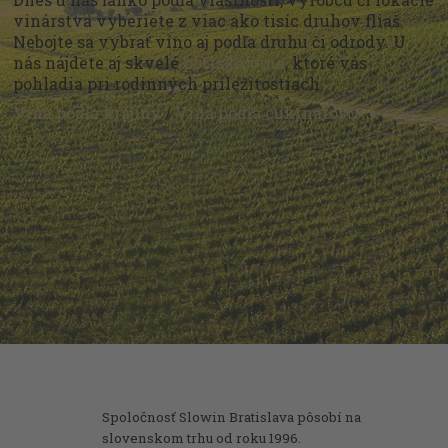
vinárstva vyberiete z viac ako tisíc druhov fliaš.
Nebojte sa vybrať víno aj podľa druhu či odrody. U
nás nájdete aj skvelé
portské vína
, ktoré vás
pohladia pri rodinných príležitostiach.
Vína podľa krajiny
/
Vína podľa cukrnatosti
Spoločnosť Slowin Bratislava pôsobí na
slovenskom trhu od roku 1996.