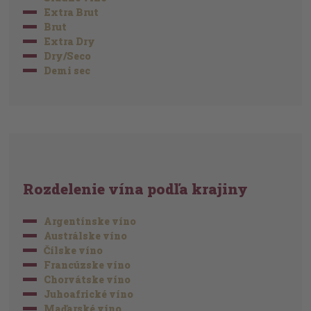
Extra Brut
Brut
Extra Dry
Dry/Seco
Demi sec
Rozdelenie vína podľa krajiny
Argentínske víno
Austrálske víno
Čílske víno
Francúzske víno
Chorvátske víno
Juhoafrické víno
Maďarské víno