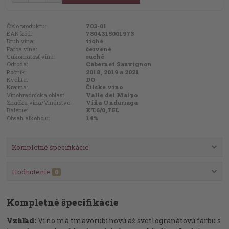
Číslo produktu:
703-01
EAN kód:
7804315001973
Druh vína:
tiché
Farba vína:
červené
Cukornatosť vína:
suché
Odroda:
Cabernet Sauvignon
Ročník:
2018, 2019 a 2021
Kvalita:
DO
Krajina:
Čílske víno
Vinohradnícka oblasť:
Valle del Maipo
Značka vína/Vinárstvo:
Viña Undurraga
Balenie:
KT.6/0,75L
Obsah alkoholu:
14%
Kompletné špecifikácie
Hodnotenie
0
Kompletné špecifikácie
Vzhľad:
Víno má tmavorubínovú až svetlogranátovú farbu s