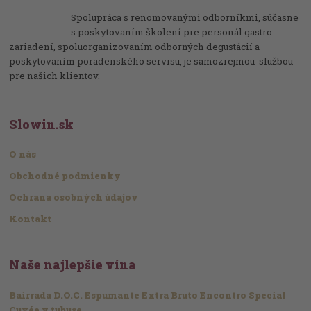
Spolupráca s renomovanými odborníkmi, súčasne
s poskytovaním školení pre personál gastro
zariadení, spoluorganizovaním odborných degustácií a
poskytovaním poradenského servisu, je samozrejmou službou
pre našich klientov.
Slowin.sk
O nás
Obchodné podmienky
Ochrana osobných údajov
Kontakt
Naše najlepšie vína
Bairrada D.O.C. Espumante Extra Bruto Encontro Special
Cuvée v tubuse