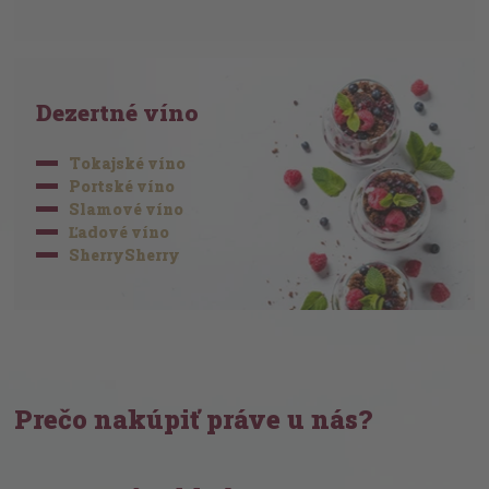
Dezertné víno
Tokajské víno
Portské víno
Slamové víno
Ľadové víno
SherrySherry
Prečo nakúpiť práve u nás?