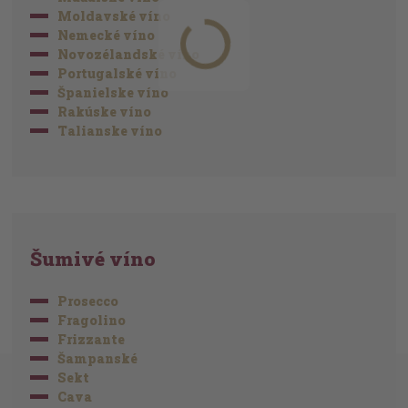
Moldavské víno
Nemecké víno
Novozélandské víno
Portugalské víno
Španielske víno
Rakúske víno
Talianske víno
Šumivé víno
Prosecco
Fragolino
Frizzante
Šampanské
Sekt
Cava