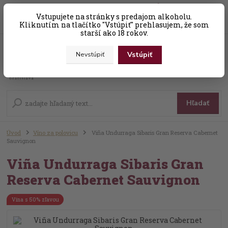
0
ks
Vstupujete na stránky s predajom alkoholu.
+421 (0) 31 56 25 377-8
za
0,00 EUR
Kliknutím na tlačítko "Vstúpiť" prehlasujem, že som
starší ako 18 rokov.
Vstúpiť
Nevstúpiť
Menu
Hľadať
Úvod
Víno za polovicu
Viña Undurraga Sibaris Gran Reserva Cabernet
Sauvignon
Viña Undurraga Sibaris Gran
Reserva Cabernet Sauvignon
Vína s 50% zľavou