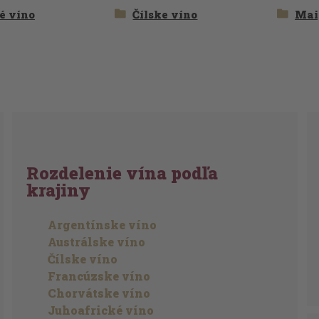
é víno
Čílske víno
Mai
Rozdelenie vína podľa
krajiny
Argentínske víno
Austrálske víno
Čílske víno
Francúzske víno
Chorvátske víno
Juhoafrické víno