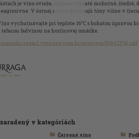
ústach je víno svieže, súčasne telnaté mohutné, štedré, 
eagresívne. V ústnej aróme dominujú tóny višne v čierne
íno vychutnávajte pri teplote 16°C s bohatou úpravou b
 teľacou ľadvinou na horčicovej omáčke.
/vinaundurragacl.vteximg.com.br/arquivos/510ALT16.pdf
 zaradený v kategóriách
Červené víno
Podľ