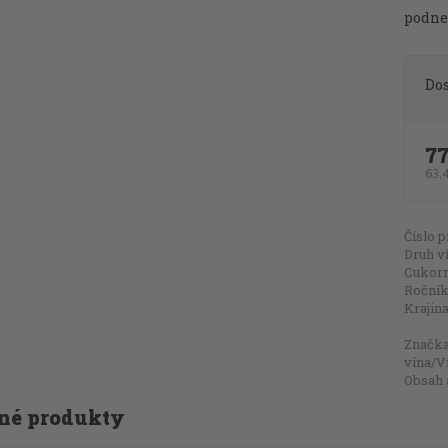
podneb
Do
7
63,
Číslo p
Druh v
Cukorn
Ročník
Krajina
Značk
vína/V
Obsah 
né produkty