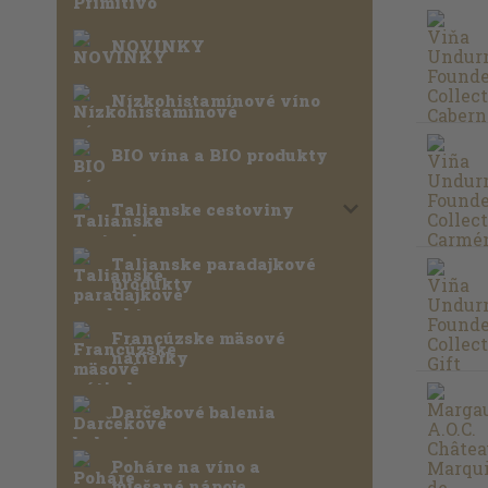
NOVINKY
Nízkohistamínové víno
BIO vína a BIO produkty
Talianske cestoviny
Talianske paradajkové
produkty
Francúzske mäsové
nátierky
Darčekové balenia
Poháre na víno a
miešané nápoje