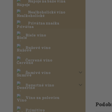
Nápoje na báze vína
Nealkoholické víno
Privátna značka
Biele víno
Ružové víno
Červené víno
Šumivé víno
Dezertné víno
Víno za polovicu
Podob
Primitivo