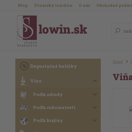
Blog
Vinársky lexikón
O nás
Obchodné podm
Úvod
Degustačné balíčky
Viňa
Víno
Podľa odrody
Podľa cukornatosti
Podľa krajiny