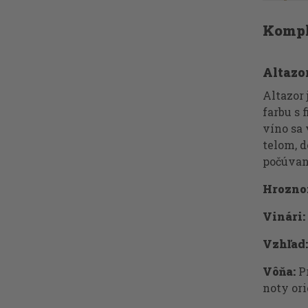
Kompl
Altazo
Altazor
farbu s 
víno sa
telom, 
počúvani
Hrozno
Vinári:
Vzhľad:
Vôňa:
Pr
noty ori