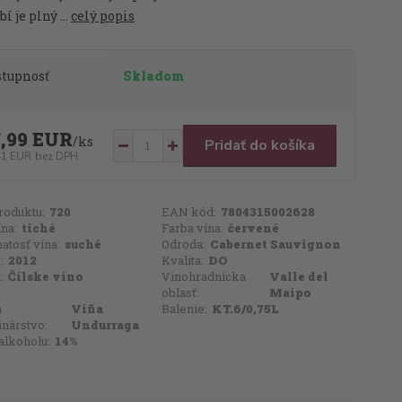
í je plný ...
celý popis
stupnosť
Skladom
7,99 EUR
/
ks
Pridať do košíka
41 EUR
bez DPH
roduktu:
720
EAN kód:
7804315002628
ína:
tiché
Farba vína:
červené
atosť vína:
suché
Odroda:
Cabernet Sauvignon
:
2012
Kvalita:
DO
:
Čílske víno
Vinohradnícka
Valle del
oblasť:
Maipo
a
Viña
Balenie:
KT.6/0,75L
inárstvo:
Undurraga
alkoholu:
14%