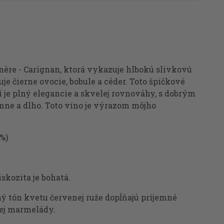
nère - Carignan, ktorá vykazuje hlbokú slivkovú
je čierne ovocie, bobule a céder. Toto špičkové
je plný elegancie a skvelej rovnováhy, s dobrým
mne a dlho. Toto víno je výrazom môjho
%)
skozita je bohatá.
 tón kvetu červenej ruže dopĺňajú príjemné
vej marmelády.