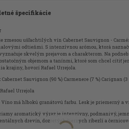
etné špecifikácie
r
 je zmesou ušľachtilých vín Cabernet Sauvignon - Carmé
fialovými odtieňmi. S intenzívnou arómou, ktorá naznaču
 vyznačuje skvelým prejavom a charakterom. Na podnebí 
dostatočným objemom a tanínmi, ktoré som chcel cítiť je
a krajiny, hovorí Rafael Urrejola.
:
Cabernet Sauvignon (90 %) Carmenere (7 %) Carignan (3 
Rafael Urrejola
Víno má hlbokú granátovú farbu. Lesk je priemerný a vi
iamy aromatický výraz je intenzívny, podmanivý, jemný
entálnych drevín, dozretých čiernych ríbezlí a černico