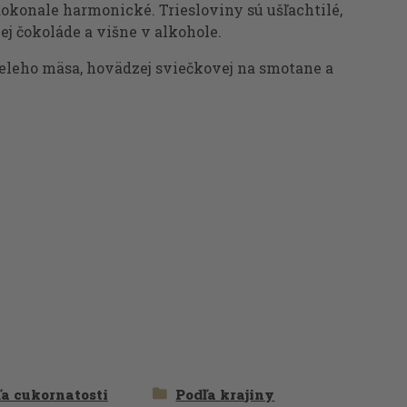
dokonale harmonické. Triesloviny sú ušľachtilé,
j čokoláde a višne v alkohole.
ieleho mäsa, hovädzej sviečkovej na smotane a
a cukornatosti
Podľa krajiny