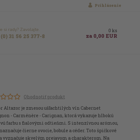
Prihlásenie
e si rady? Zavolajte.
0
ks
za
0,00 EUR
(0) 31 56 25 377-8
Ohodnotiť produkt
r Altazor je zmesou ušľachtilých vín Cabernet
gnon - Carménère - Carignan, ktorá vykazuje hlbokú
vú farbu s fialovými odtieňmi. S intenzívnou arómou,
naznačuje čierne ovocie, bobule a céder. Toto špičkové
sa vyznačuje skvelým prejavom a charakterom. Na