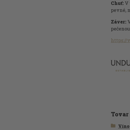
Chuť:
V 
pevné, n
Záver:
V
pečenou
https:/
Tovar
Víno