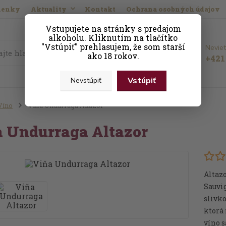
ienky
Aktuality
Kontakt
Ochrana osobných údajov
Vstupujete na stránky s predajom
alkoholu. Kliknutím na tlačítko
"Vstúpiť" prehlasujem, že som starší
Neviet
Hľadať
ako 18 rokov.
+421 
Vstúpiť
Nevstúpiť
Víno
Viňa Undurraga Altazor
 Undurraga Altazor
Altazo
Sauvi
slivko
ktorá 
víno 