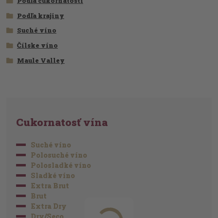
Podľa cukornatosti
Podľa krajiny
Suché víno
Čílske víno
Maule Valley
Cukornatosť vína
Suché víno
Polosuché víno
Polosladké víno
Sladké víno
Extra Brut
Brut
Extra Dry
Dry/Seco