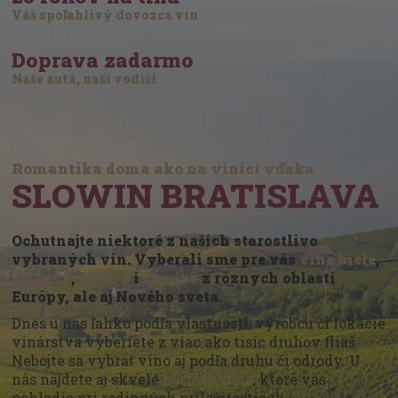
Váš spoľahlivý dovozca vín
Doprava zadarmo
Naše autá, naši vodiči
Romantika doma ako na vinici vďaka
SLOWIN BRATISLAVA
Ochutnajte niektoré z našich starostlivo
vybraných vín. Vyberali sme pre vás
vína biele
,
červené
,
ružové
i
šumivé
z rôznych oblastí
Európy, ale aj Nového sveta.
Dnes u nás ľahko podľa vlastností, výrobcu či lokácie
vinárstva vyberiete z viac ako tisíc druhov fliaš.
Nebojte sa vybrať víno aj podľa druhu či odrody. U
nás nájdete aj skvelé
portské vína
, ktoré vás
pohladia pri rodinných príležitostiach.