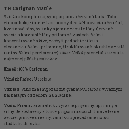
TH Carignan Maule
Svieža a komplexná, sýto purpurovo červená farba. Toto
víno odhaľuje intenzívne arómy divokého ovocia a čerešní,
kvetinové tóny, bylinky a jemné zemité tóny. Červené
ovocie a korenisté tóny prítomné v ústach. Veľmi
koncentrované a živé, zachytí podnebie silou a
eleganciou. Veľmi prítomné, štruktúrované, okrúhle a zrelé
taníny. Veľmi perzistentný záver. Veľký potenciál starnutia
najmenej päť až šesť rokov.
Kmeň:
100% Carignan
Vinári:
Rafael Urrejola
Vzhľad:
Víno má impozantnú granátovú farbu s výrazným
fialkastým odtieňom na hladine.
Vôňa:
Priamy aromatický výraz je príjemný, úprimný a
silný. Je zostavený z tónov pripomínajúcich tmavé lesné
ovocie, píniové dreviny, vanilku, sprevádzané notou
sladkého drievka.