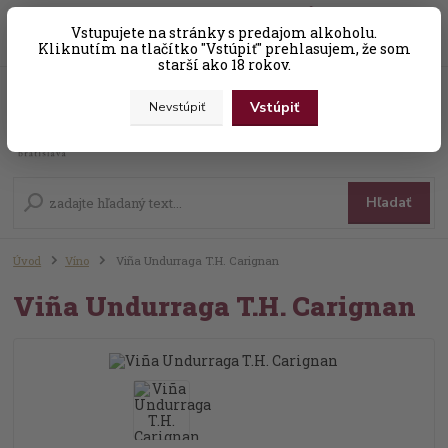
0
ks
Vstupujete na stránky s predajom alkoholu.
+421 (0) 31 56 25 377-8
za
0,00 EUR
Kliknutím na tlačítko "Vstúpiť" prehlasujem, že som
starší ako 18 rokov.
Vstúpiť
Nevstúpiť
Menu
Hľadať
Úvod
Víno
Viña Undurraga T.H. Carignan
Viña Undurraga T.H. Carignan