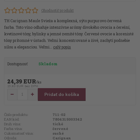
Ohodnotiť produkt
TH Carignan Maule Svieža a komplexná, sýto purpurovo červená
farba. Toto víno odhaľuje intenzívne arómy divokého ovocia a čerešní,
kvetinové tóny, bylinky a jemné zemité tóny. Červené ovocie a korenisté
tóny prítomné v ústach. Veľmi koncentrované a živé, zachytí podnebie
silou a eleganciou. Veľmi...
celý popis
Dostupnosť
Skladom
24,39 EUR
/
ks
19,83 EUR
bez DPH
Pridať do košíka
Číslo produktu:
711-02
EAN kód:
7804315003342
Druh vína:
tiché
Farba vína:
červené
Cukornatosť vína:
suché
Odroda:
Carignan