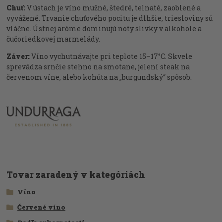
Chuť:
V ústach je víno mužné, štedré, telnaté, zaoblené a
vyvážené. Trvanie chuťového pocitu je dlhšie, triesloviny sú
vláčne. Ústnej aróme dominujú noty slivky v alkohole a
čučoriedkovej marmelády.
Záver:
Víno vychutnávajte pri teplote 15–17°C. Skvele
sprevádza srnčie stehno na smotane, jelení steak na
červenom víne, alebo kohúta na „burgundský“ spôsob.
Tovar zaradený v kategóriách
Víno
Červené víno