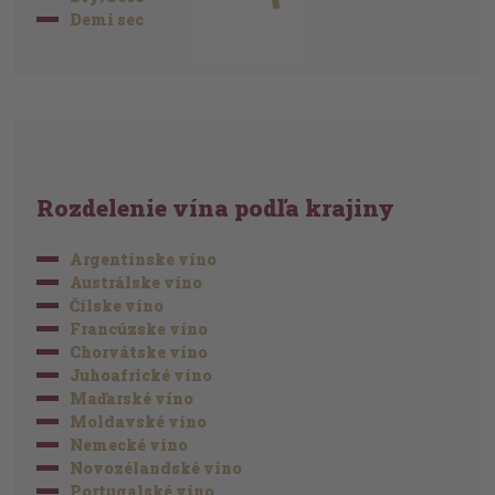
Demi sec
Rozdelenie vína podľa krajiny
Argentínske víno
Austrálske víno
Čílske víno
Francúzske víno
Chorvátske víno
Juhoafrické víno
Maďarské víno
Moldavské víno
Nemecké víno
Novozélandské víno
Portugalské víno