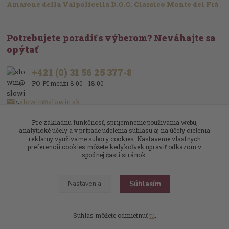
Amarone della Valpolicella D.O.C. Classico Monte del Frá
Potrebujete poradiť s výberom? Neváhajte sa
opýtať
+421 (0) 31 56 25 377-8
PO-PI medzi 8:00 - 18:00
slowin@slowin.sk
Pre základnú funkčnosť, spríjemnenie používania webu,
analytické účely a v prípade udelenia súhlasu aj na účely cielenia
reklamy využívame súbory cookies. Nastavenie vlastných
preferencií cookies môžete kedykoľvek upraviť odkazom v
spodnej časti stránok.
Upravit sběr cookies.
Súhlasím
Nastavenia
Slowin.sk
Víno je naša vášeň
Dizajn
: Poradnyweb.cz
Súhlas môžete odmietnuť
tu
.
Vytvorené na
Eshop-rychlo.sk