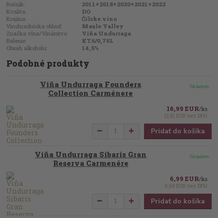
Ročník:
2011+2018+2020+2021+2022
Kvalita:
DO
Krajina:
Čílske víno
Vinohradnícka oblasť:
Maule Valley
Značka vína/Vinárstvo:
Viña Undurraga
Balenie:
KT.6/0,75L
Obsah alkoholu:
14,5%
Podobné produkty
Viña Undurraga Founders
Skladom
Collection Carménere
16,99 EUR
/
ks
13,81 EUR
bez DPH
Pridať do košíka
Viña Undurraga Sibaris Gran
Skladom
Reserva Carmenére
6,99 EUR
/
ks
5,68 EUR
bez DPH
Pridať do košíka