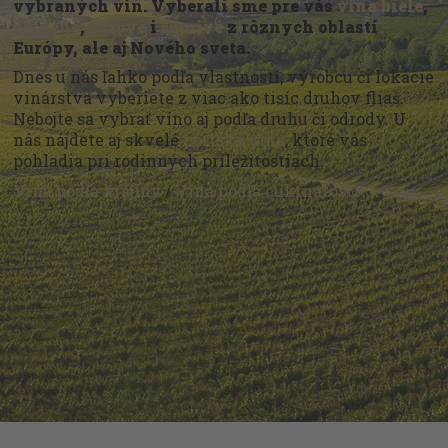
vybraných vín. Vyberali sme pre vás
vína biele
,
červené
,
ružové
i
šumivé
z rôznych oblastí
Európy, ale aj Nového sveta.
Dnes u nás ľahko podľa vlastností, výrobcu či lokácie
vinárstva vyberiete z viac ako tisíc druhov fliaš.
Nebojte sa vybrať víno aj podľa druhu či odrody. U
nás nájdete aj skvelé
portské vína
, ktoré vás
pohladia pri rodinných príležitostiach.
Vína podľa krajiny
/
Vína podľa cukrnatosti