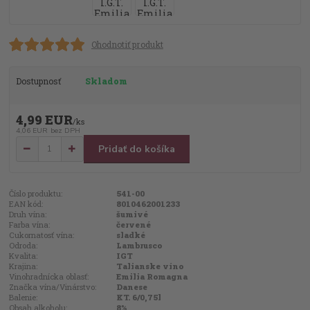
Ohodnotiť produkt
Dostupnosť
Skladom
4,99 EUR
/
ks
4,06 EUR
bez DPH
Pridať do košíka
Číslo produktu:
541-00
EAN kód:
8010462001233
Druh vína:
šumivé
Farba vína:
červené
Cukornatosť vína:
sladké
Odroda:
Lambrusco
Kvalita:
IGT
Krajina:
Talianske víno
Vinohradnícka oblasť:
Emilia Romagna
Značka vína/Vinárstvo:
Danese
Balenie:
KT. 6/0,75l
Obsah alkoholu:
8%