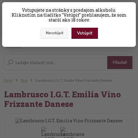
0
ks
Vstupujete na stránky s predajom alkoholu.
+421 (0) 31 56 25 377-8
za
0,00 EUR
Kliknutím na tlačítko "Vstúpiť" prehlasujem, že som
starší ako 18 rokov.
Vstúpiť
Nevstúpiť
Menu
Hľadať
Úvod
Víno
Lambrusco I.G.T. Emilia Vino Frizzante Danese
Lambrusco I.G.T. Emilia Vino
Frizzante Danese