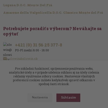
Lugana D.O.C. Monte Del Frá
Amarone della Valpolicella D.O.C. Classico Monte del Frá
Potrebujete poradiť s výberom? Neváhajte sa
opýtať
+421 (0) 31 56 25 377-8
PO-PI medzi 8:00 - 18:00
slowin@slowin.sk
Pre základnú funkčnosť, spríjemnenie používania webu,
analytické účely a v prípade udelenia súhlasu aj na účely cielenia
reklamy využívame súbory cookies. Nastavenie vlastných
preferencií cookies môžete kedykoľvek upraviť odkazom v
spodnej časti stránok.
Upravit sběr cookies.
Súhlasím
Nastavenia
Slowin.sk
Víno je naša vášeň