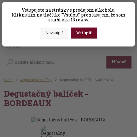
0
ks
Vstupujete na stránky s predajom alkoholu.
+421 (0) 31 56 25 377-8
za
0,00 EUR
Kliknutím na tlačítko "Vstúpiť" prehlasujem, že som
starší ako 18 rokov.
Vstúpiť
Nevstúpiť
Menu
Hľadať
Úvod
Degustačné balíčky
Degustačný balíček - BORDEAUX
Degustačný balíček -
BORDEAUX