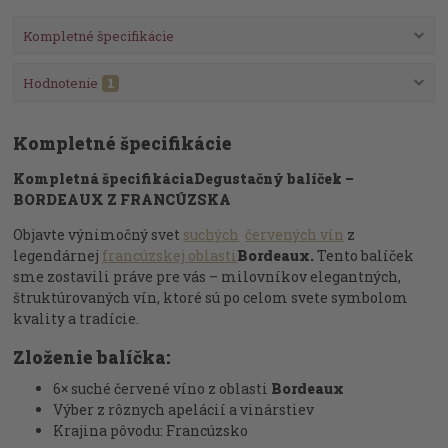
Kompletné špecifikácie
Hodnotenie
1
Kompletné špecifikácie
Kompletná špecifikácia
Degustačný balíček –
BORDEAUX Z FRANCÚZSKA
Objavte výnimočný svet
suchých
červených vín
z
legendárnej
francúzskej oblasti
Bordeaux.
Tento balíček
sme zostavili práve pre vás – milovníkov elegantných,
štruktúrovaných vín, ktoré sú po celom svete symbolom
kvality a tradície.
Zloženie balíčka:
6× suché červené víno z oblasti
Bordeaux
Výber z rôznych apelácií a vinárstiev
Krajina pôvodu: Francúzsko