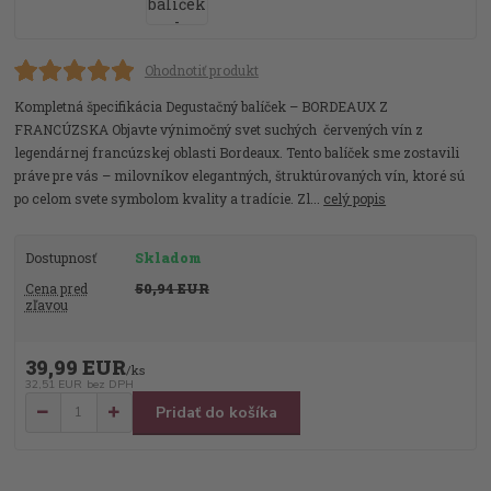
Ohodnotiť produkt
Kompletná špecifikácia Degustačný balíček – BORDEAUX Z
FRANCÚZSKA Objavte výnimočný svet suchých červených vín z
legendárnej francúzskej oblasti Bordeaux. Tento balíček sme zostavili
práve pre vás – milovníkov elegantných, štruktúrovaných vín, ktoré sú
po celom svete symbolom kvality a tradície. Zl...
celý popis
Dostupnosť
Skladom
Cena pred
50,94 EUR
zľavou
39,99 EUR
/
ks
32,51 EUR
bez DPH
Pridať do košíka