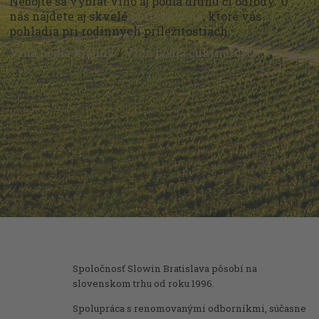
Nebojte sa vybrať víno aj podľa druhu či odrody. U
nás nájdete aj skvelé
portské vína
, ktoré vás
pohladia pri rodinných príležitostiach.
Vína podľa krajiny
/
Vína podľa cukrnatosti
Spoločnosť Slowin Bratislava pôsobí na
slovenskom trhu od roku 1996.
Spolupráca s renomovanými odborníkmi, súčasne