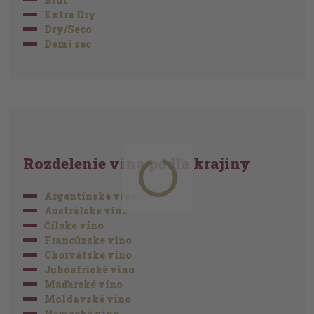
Extra Dry
Dry/Seco
Demi sec
Rozdelenie vína podľa krajiny
Argentínske víno
Austrálske víno
Čílske víno
Francúzske víno
Chorvátske víno
Juhoafrické víno
Maďarské víno
Moldavské víno
Nemecké víno