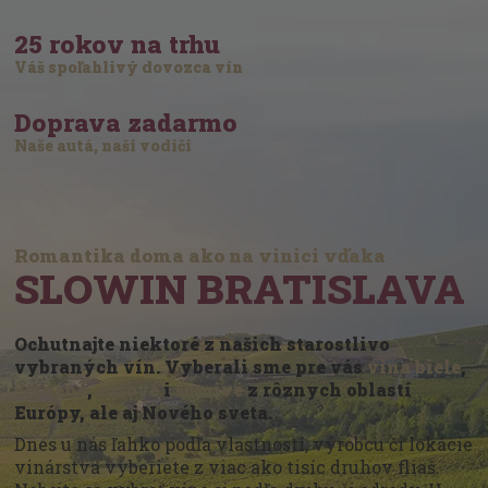
25 rokov na trhu
Váš spoľahlivý dovozca vín
Doprava zadarmo
Naše autá, naši vodiči
Romantika doma ako na vinici vďaka
SLOWIN BRATISLAVA
Ochutnajte niektoré z našich starostlivo
vybraných vín. Vyberali sme pre vás
vína biele
,
červené
,
ružové
i
šumivé
z rôznych oblastí
Európy, ale aj Nového sveta.
Dnes u nás ľahko podľa vlastností, výrobcu či lokácie
vinárstva vyberiete z viac ako tisíc druhov fliaš.