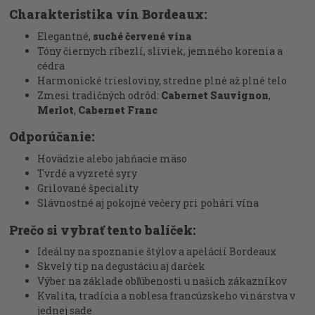
Charakteristika vín Bordeaux:
Elegantné,
suché červené vína
Tóny čiernych ríbezlí, sliviek, jemného korenia a
cédra
Harmonické triesloviny, stredne plné až plné telo
Zmesi tradičných odrôd:
Cabernet Sauvignon
,
Merlot
,
Cabernet Franc
Odporúčanie:
Hovädzie alebo jahňacie mäso
Tvrdé a vyzreté syry
Grilované špeciality
Slávnostné aj pokojné večery pri pohári vína
Prečo si vybrať tento balíček:
Ideálny na spoznanie štýlov a apelácií Bordeaux
Skvelý tip na degustáciu aj darček
Výber na základe obľúbenosti u našich zákazníkov
Kvalita, tradícia a noblesa francúzskeho vinárstva v
jednej sade