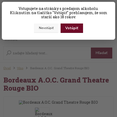
0
ks
Vstupujete na stránky s predajom alkoholu.
+421 (0) 31 56 25 377-8
za
0,00 EUR
Kliknutím na tlačítko "Vstúpiť" prehlasujem, že som
starší ako 18 rokov.
Vstúpiť
Nevstúpiť
Menu
Hľadať
Úvod
Víno
Bordeaux A.O.C. Grand Theatre Rouge BIO
Bordeaux A.O.C. Grand Theatre
Rouge BIO