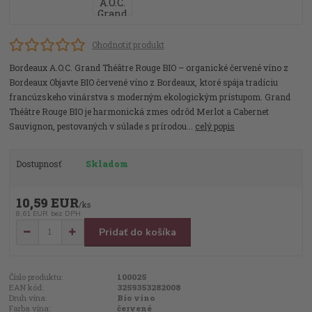
Ohodnotiť produkt
Bordeaux A.O.C. Grand Théâtre Rouge BIO – organické červené víno z
Bordeaux Objavte BIO červené víno z Bordeaux, ktoré spája tradíciu
francúzskeho vinárstva s moderným ekologickým prístupom. Grand
Théâtre Rouge BIO je harmonická zmes odrôd Merlot a Cabernet
Sauvignon, pestovaných v súlade s prírodou...
celý popis
Dostupnosť
Skladom
10,59 EUR
/
ks
8,61 EUR
bez DPH
Pridať do košíka
Číslo produktu:
100025
EAN kód:
3259353282008
Druh vína:
Bio víno
Farba vína:
červené