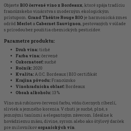
Objavte
BIO červené víno z Bordeaux
, ktoré spája tradíciu
francúzskeho vinárstva s moderným ekologickým
prístupom.
Grand Théâtre Rouge BIO
je harmonická zmes
odrôd
Merlot
a
Cabernet Sauvignon
, pestovaných v súlade
s prírodou bez použitia chemických pesticídov.
Parametre produktu:
Druh vína:
tiché
Farba vína:
červené
Cukornatosť:
suché
Ročník:
2020
Kvalita:
A.O.C. Bordeaux | BIO certifikát
Krajina pôvodu:
Francúzsko
Vinohradnícka oblasť:
Bordeaux
Obsah alkoholu:
13 %
Víno má rubínovo červenú farbu, vôňu čiernych ríbezlí,
sliviek a jemného korenia. V chuti je suché, plné, s
jemnými tanínmi a elegantným záverom. Ideálne k
hovädziemu mäsu, divine, syrom alebo ako štýlový darček
pre milovníkov
organických vín
.