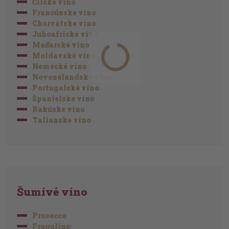
Čílske víno
Francúzske víno
Chorvátske víno
Juhoafrické víno
Maďarské víno
Moldavské víno
Nemecké víno
Novozélandské víno
Portugalské víno
Španielske víno
Rakúske víno
Talianske víno
Šumivé víno
Prosecco
Fragolino