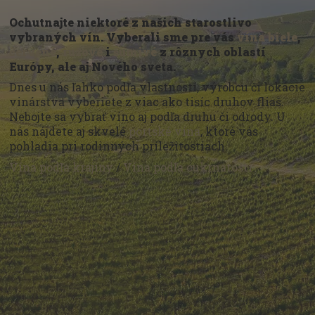
Ochutnajte niektoré z našich starostlivo
vybraných vín. Vyberali sme pre vás
vína biele
,
červené
,
ružové
i
šumivé
z rôznych oblastí
Európy, ale aj Nového sveta.
Dnes u nás ľahko podľa vlastností, výrobcu či lokácie
vinárstva vyberiete z viac ako tisíc druhov fliaš.
Nebojte sa vybrať víno aj podľa druhu či odrody. U
nás nájdete aj skvelé
portské vína
, ktoré vás
pohladia pri rodinných príležitostiach.
Vína podľa krajiny
/
Vína podľa cukrnatosti