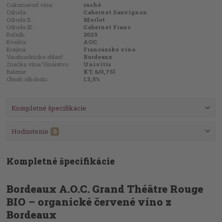
Cukornatosť vína:
suché
Odroda:
Cabernet Sauvignon
Odroda II.:
Merlot
Odroda III.:
Cabernet Franc
Ročník:
2023
Kvalita:
AOC
Krajina:
Francúzske víno
Vinohradnícka oblasť:
Bordeaux
Značka vína/Vinárstvo:
Univitis
Balenie:
KT. 6/0,75l
Obsah alkoholu:
13,5%
Kompletné špecifikácie
Hodnotenie
0
Kompletné špecifikácie
Bordeaux A.O.C. Grand Théâtre Rouge
BIO – organické červené víno z
Bordeaux