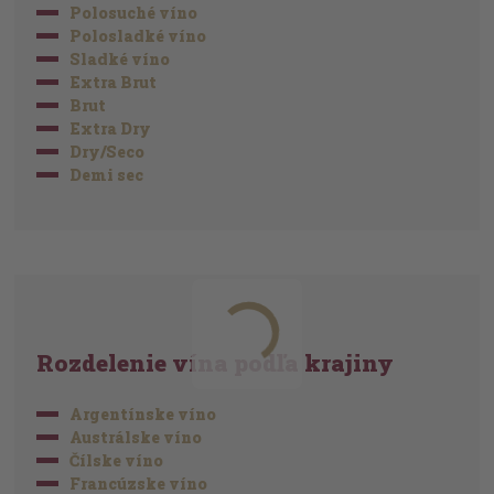
Polosuché víno
Polosladké víno
Sladké víno
Extra Brut
Brut
Extra Dry
Dry/Seco
Demi sec
Rozdelenie vína podľa krajiny
Argentínske víno
Austrálske víno
Čílske víno
Francúzske víno