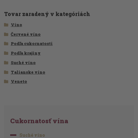
Tovar zaradený v kategóriách
Víno
Červené víno
Podľa cukornatosti
Podľa krajiny
Suché víno
Talianske víno
Veneto
Cukornatosť vína
Suché víno