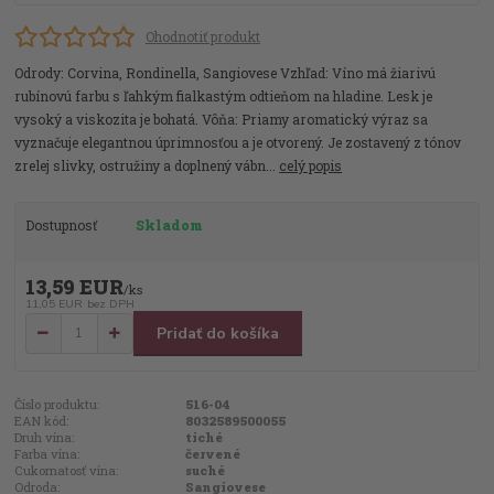
Ohodnotiť produkt
Odrody: Corvina, Rondinella, Sangiovese Vzhľad: Víno má žiarivú
rubínovú farbu s ľahkým fialkastým odtieňom na hladine. Lesk je
vysoký a viskozita je bohatá. Vôňa: Priamy aromatický výraz sa
vyznačuje elegantnou úprimnosťou a je otvorený. Je zostavený z tónov
zrelej slivky, ostružiny a doplnený vábn...
celý popis
Dostupnosť
Skladom
13,59 EUR
/
ks
11,05 EUR
bez DPH
Pridať do košíka
Číslo produktu:
516-04
EAN kód:
8032589500055
Druh vína:
tiché
Farba vína:
červené
Cukornatosť vína:
suché
Odroda:
Sangiovese