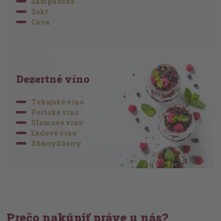
Šampanské
Sekt
Cava
Dezertné víno
Tokajské víno
Portské víno
Slamové víno
Ľadové víno
SherrySherry
Prečo nakúpiť práve u nás?