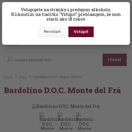
0
ks
Vstupujete na stránky s predajom alkoholu.
+421 (0) 31 56 25 377-8
za
0,00 EUR
Kliknutím na tlačítko "Vstúpiť" prehlasujem, že som
starší ako 18 rokov.
Vstúpiť
Nevstúpiť
Menu
Hľadať
Úvod
Víno
Bardolino D.O.C. Monte del Frá
Bardolino D.O.C. Monte del Frá