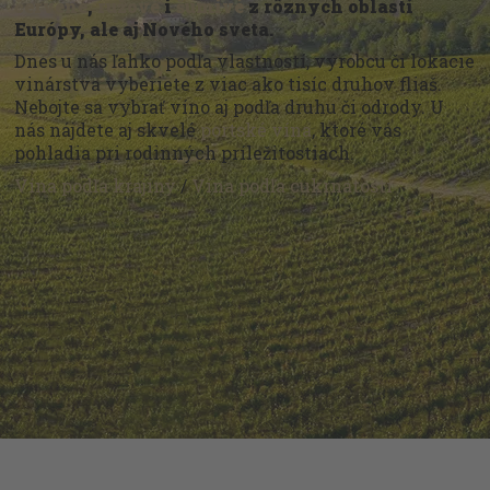
červené
,
ružové
i
šumivé
z rôznych oblastí
Európy, ale aj Nového sveta.
Dnes u nás ľahko podľa vlastností, výrobcu či lokácie
vinárstva vyberiete z viac ako tisíc druhov fliaš.
Nebojte sa vybrať víno aj podľa druhu či odrody. U
nás nájdete aj skvelé
portské vína
, ktoré vás
pohladia pri rodinných príležitostiach.
Vína podľa krajiny
/
Vína podľa cukrnatosti