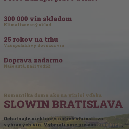
300 000 vín skladom
Klimatizovaný sklad
25 rokov na trhu
Váš spoľahlivý dovozca vín
Doprava zadarmo
Naše autá, naši vodiči
Romantika doma ako na vinici vďaka
SLOWIN BRATISLAVA
Ochutnajte niektoré z našich starostlivo
vybraných vín. Vyberali sme pre vás
vína biele
,