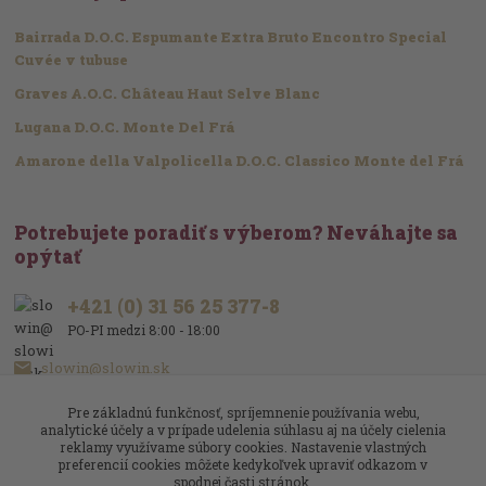
Bairrada D.O.C. Espumante Extra Bruto Encontro Special
Cuvée v tubuse
Graves A.O.C. Château Haut Selve Blanc
Lugana D.O.C. Monte Del Frá
Amarone della Valpolicella D.O.C. Classico Monte del Frá
Potrebujete poradiť s výberom? Neváhajte sa
opýtať
+421 (0) 31 56 25 377-8
PO-PI medzi 8:00 - 18:00
slowin@slowin.sk
Pre základnú funkčnosť, spríjemnenie používania webu,
analytické účely a v prípade udelenia súhlasu aj na účely cielenia
reklamy využívame súbory cookies. Nastavenie vlastných
preferencií cookies môžete kedykoľvek upraviť odkazom v
spodnej časti stránok.