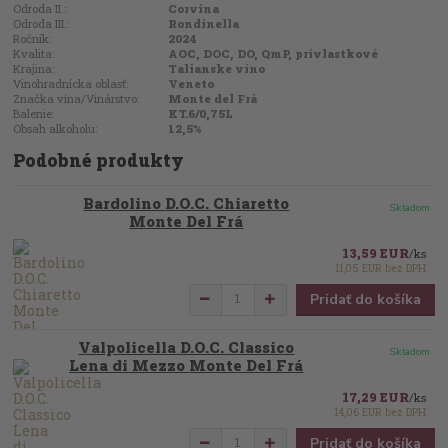
Odroda II.:
Corvina
Odroda III.:
Rondinella
Ročník:
2024
Kvalita:
AOC, DOC, DO, QmP, prívlastkové
Krajina:
Talianske víno
Vinohradnícka oblasť:
Veneto
Značka vína/Vinárstvo:
Monte del Frá
Balenie:
KT.6/0,75L
Obsah alkoholu:
12,5%
Podobné produkty
Bardolino D.O.C. Chiaretto
Skladom
Monte Del Frá
13,59 EUR
/
ks
11,05 EUR
bez DPH
Pridať do košíka
Valpolicella D.O.C. Classico
Skladom
Lena di Mezzo Monte Del Frá
17,29 EUR
/
ks
14,06 EUR
bez DPH
Pridať do košíka