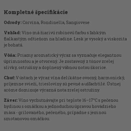
Kompletné špecifikácie
Odrody:
Corvina, Rondinella, Sangiovese
Vzhľad:
Víno má žiarivú rubínovú farbu s ľahkým
fialkastým odtieňom na hladine. Lesk je vysoký a viskozita
je bohatá.
Vôňa:
Priamy aromatický výraz sa vyznačuje elegantnou
úprimnosťou a je otvorený. Je zostavený z tónov zrelej
slivky, ostružiny a doplnený vábnou notou škorice.
Chuť:
V ústach je výraz vína delikátne ovocný, harmonický,
príjemne svieži, triesloviny sú pevné a ušľachtilé. Ústnej
aróme dominuje výrazná nota zrelej ostružiny.
Záver:
Víno vychutnávajte pri teplote 16–17°C s pečenou
hydinou s omáčkou a jednoduchou úpravou hovädzieho
mäsa - grilovaného, pečeného, prípadne s jemnou
smotanovou omáčkou.