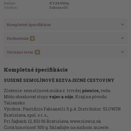
Balenie:
KT.24/500g.
Výrobca:
Fabianelli
Kompletné špecifikácie
Hodnotenie
0
Súvisiaci tovar
6
Kompletné špecifikácie
SUŠENÉ SEMOLÍNOVÉ BEZVAJEČNÉ CESTOVINY
Zloženie: semolínová múka z trvrdej
pšenice,
voda.
Môžu obsahovať stopy
vajec a sóje.
Krajina pôvodu:
Taliansko.
Výrobca : Pastificio Fabianelli S.p.A. Distribútor: SLOWIN
Bratislava, spol. s r. o.,
Pri Šajbách 12, 831 06 Bratislava, www.slowin.sk
Čistá hmotnosť: 500 g. Skladujte na suchom mieste.