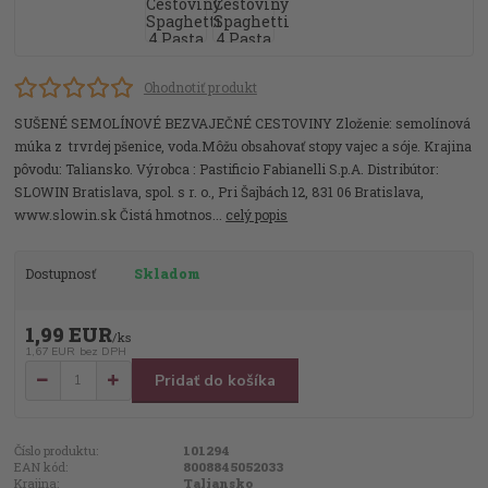
Ohodnotiť produkt
SUŠENÉ SEMOLÍNOVÉ BEZVAJEČNÉ CESTOVINY Zloženie: semolínová
múka z trvrdej pšenice, voda.Môžu obsahovať stopy vajec a sóje. Krajina
pôvodu: Taliansko. Výrobca : Pastificio Fabianelli S.p.A. Distribútor:
SLOWIN Bratislava, spol. s r. o., Pri Šajbách 12, 831 06 Bratislava,
www.slowin.sk Čistá hmotnos...
celý popis
Dostupnosť
Skladom
1,99 EUR
/
ks
1,67 EUR
bez DPH
Pridať do košíka
Číslo produktu:
101294
EAN kód:
8008845052033
Krajina:
Taliansko