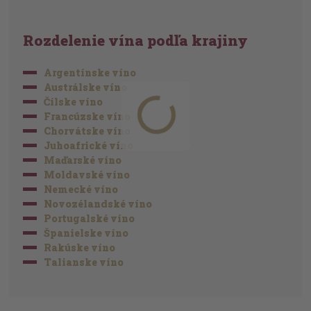
Rozdelenie vína podľa krajiny
Argentínske víno
Austrálske víno
Čílske víno
Francúzske víno
Chorvátske víno
Juhoafrické víno
Maďarské víno
Moldavské víno
Nemecké víno
Novozélandské víno
Portugalské víno
Španielske víno
Rakúske víno
Talianske víno