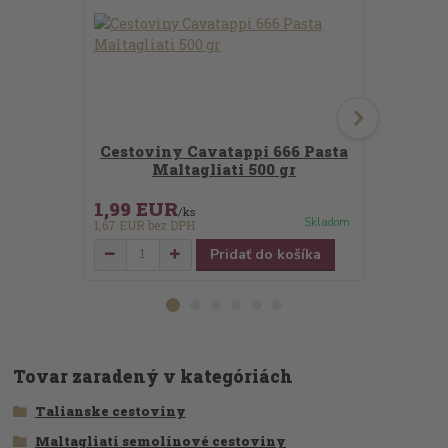
Cestoviny Cavatappi 666 Pasta
Cestov
Maltagliati 500 gr
Pasta
1,99 EUR
1,99 EU
/
ks
Skladom
1,67 EUR
bez DPH
1,67 EUR
bez
Pridať do košíka
Tovar zaradený v kategóriách
Talianske cestoviny
Maltagliati semolínové cestoviny