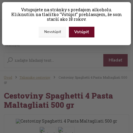
0
ks
Vstupujete na stránky s predajom alkoholu.
+421 (0) 31 56 25 377-8
za
0,00 EUR
Kliknutím na tlačítko "Vstúpiť" prehlasujem, že som
starší ako 18 rokov.
Vstúpiť
Nevstúpiť
Menu
Hľadať
Úvod
Talianske cestoviny
Cestoviny Spaghetti 4 Pasta Maltagliati 500
gr
Cestoviny Spaghetti 4 Pasta
Maltagliati 500 gr