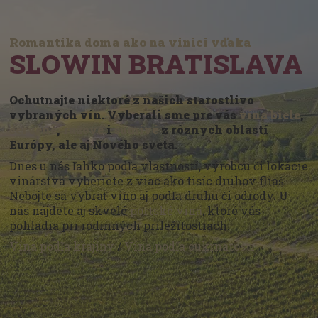
Romantika doma ako na vinici vďaka
SLOWIN BRATISLAVA
Ochutnajte niektoré z našich starostlivo
vybraných vín. Vyberali sme pre vás
vína biele
,
červené
,
ružové
i
šumivé
z rôznych oblastí
Európy, ale aj Nového sveta.
Dnes u nás ľahko podľa vlastností, výrobcu či lokácie
vinárstva vyberiete z viac ako tisíc druhov fliaš.
Nebojte sa vybrať víno aj podľa druhu či odrody. U
nás nájdete aj skvelé
portské vína
, ktoré vás
pohladia pri rodinných príležitostiach.
Vína podľa krajiny
/
Vína podľa cukrnatosti