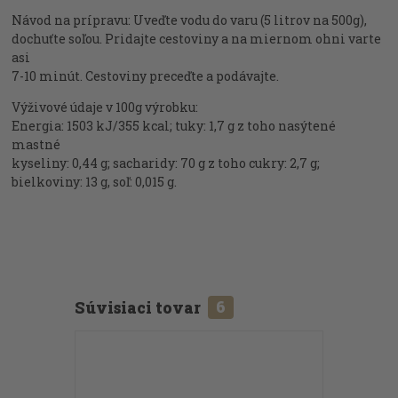
Návod na prípravu: Uveďte vodu do varu (5 litrov na 500g),
dochuťte soľou. Pridajte cestoviny a na miernom ohni varte
asi
7-10 minút. Cestoviny preceďte a podávajte.
Výživové údaje v 100g výrobku:
Energia: 1503 kJ/355 kcal; tuky: 1,7 g z toho nasýtené
mastné
kyseliny: 0,44 g; sacharidy: 70 g z toho cukry: 2,7 g;
bielkoviny: 13 g, soľ: 0,015 g.
Súvisiaci tovar
6