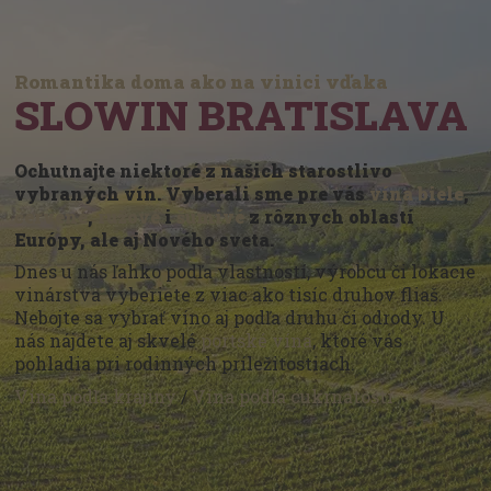
Romantika doma ako na vinici vďaka
SLOWIN BRATISLAVA
Ochutnajte niektoré z našich starostlivo
vybraných vín. Vyberali sme pre vás
vína biele
,
červené
,
ružové
i
šumivé
z rôznych oblastí
Európy, ale aj Nového sveta.
Dnes u nás ľahko podľa vlastností, výrobcu či lokácie
vinárstva vyberiete z viac ako tisíc druhov fliaš.
Nebojte sa vybrať víno aj podľa druhu či odrody. U
nás nájdete aj skvelé
portské vína
, ktoré vás
pohladia pri rodinných príležitostiach.
Vína podľa krajiny
/
Vína podľa cukrnatosti