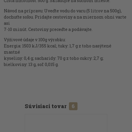
Čistá hmotnosť: 500 g. Skladujte na suchom mieste.
Návod na prípravu: Uveďte vodu do varu (5 litrov na 500g),
dochuťte soľou. Pridajte cestoviny a na miernom ohni varte
asi
7-10 minút. Cestoviny preceďte a podávajte.
Výživové údaje v 100g výrobku:
Energia: 1503 kJ/355 kcal; tuky: 1,7 g z toho nasýtené
mastné
kyseliny: 0,4 g; sacharidy: 70 g z toho cukry: 2,7 g;
bielkoviny: 13 g, soľ: 0,015 g.
Súvisiaci tovar
6