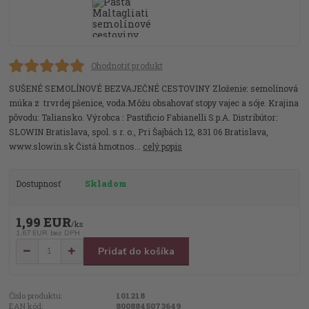
Ohodnotiť produkt
SUŠENÉ SEMOLÍNOVÉ BEZVAJEČNÉ CESTOVINY Zloženie: semolínová
múka z trvrdej pšenice, voda.Môžu obsahovať stopy vajec a sóje. Krajina
pôvodu: Taliansko. Výrobca : Pastificio Fabianelli S.p.A. Distribútor:
SLOWIN Bratislava, spol. s r. o., Pri Šajbách 12, 831 06 Bratislava,
www.slowin.sk Čistá hmotnos...
celý popis
Dostupnosť
Skladom
1,99 EUR
/
ks
1,67 EUR
bez DPH
Pridať do košíka
Číslo produktu:
101218
EAN kód:
8008845073649