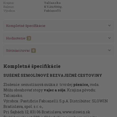
Krajina:
Taliansko
Balenie:
KT.24/500g.
Výrobca:
Fabianelli
Kompletné špecifikácie
Hodnotenie
2
Súvisiaci tovar
6
Kompletné špecifikácie
SUŠENÉ SEMOLÍNOVÉ BEZVAJEČNÉ CESTOVINY
Zloženie: semolínová múka z trvrdej
pšenice,
voda.
Môžu obsahovať stopy
vajec a sóje.
Krajina pôvodu:
Taliansko.
Výrobca : Pastificio Fabianelli S.p.A. Distribútor: SLOWIN
Bratislava, spol. s r. o.,
Pri Šajbách 12, 831 06 Bratislava, www.slowin.sk