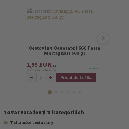
Cestoviny Cavatappi 666 Pasta
Cestov
Maltagliati 500 gr
Pasta
1,99 EUR
1,99 EU
/
ks
Skladom
1,67 EUR
bez DPH
1,67 EUR
bez
Pridať do košíka
Tovar zaradený v kategóriách
Talianske cestoviny