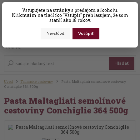
0
ks
Vstupujete na stránky s predajom alkoholu.
+421 (0) 31 56 25 377-8
za
0,00 EUR
Kliknutím na tlačítko "Vstúpiť" prehlasujem, že som
starší ako 18 rokov.
Vstúpiť
Nevstúpiť
Menu
Hľadať
Úvod
Talianske cestoviny
Pasta Maltagliati semolínové cestoviny
Conchiglie 364 500g
Pasta Maltagliati semolínové
cestoviny Conchiglie 364 500g