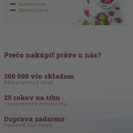
Ľadové víno
SherrySherry
Prečo nakúpiť práve u nás?
300 000 vín skladom
Klimatizovaný sklad
25 rokov na trhu
Váš spoľahlivý dovozca vín
Doprava zadarmo
Naše autá, naši vodiči