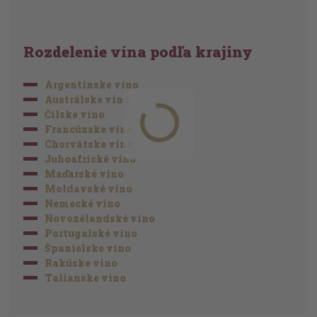
Rozdelenie vína podľa krajiny
Argentínske víno
Austrálske víno
Čílske víno
Francúzske víno
Chorvátske víno
Juhoafrické víno
Maďarské víno
Moldavské víno
Nemecké víno
Novozélandské víno
Portugalské víno
Španielske víno
Rakúske víno
Talianske víno