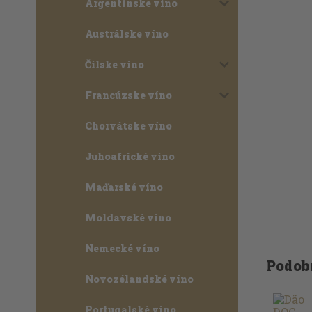
Argentínske víno
Austrálske víno
Čílske víno
Francúzske víno
Chorvátske víno
Juhoafrické víno
Maďarské víno
Moldavské víno
Nemecké víno
Podob
Novozélandské víno
Portugalské víno