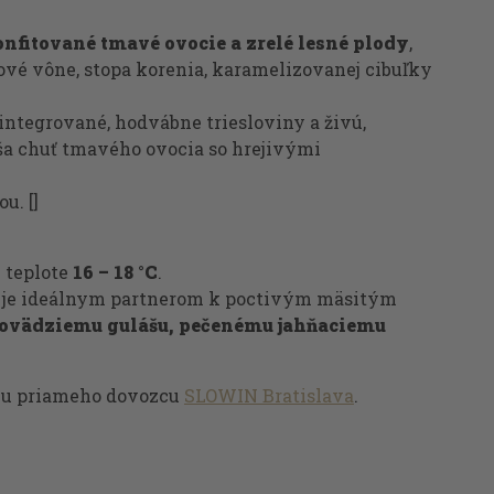
nfitované tmavé ovocie a zrelé lesné plody
,
ové vône, stopa korenia, karamelizovanej cibuľky
 integrované, hodvábne triesloviny a živú,
ša chuť tmavého ovocia so hrejivými
ou.
[]
i teplote
16 – 18 °C
.
ke je ideálnym partnerom k poctivým mäsitým
ovädziemu gulášu, pečenému jahňaciemu
o u priameho dovozcu
SLOWIN Bratislava
.