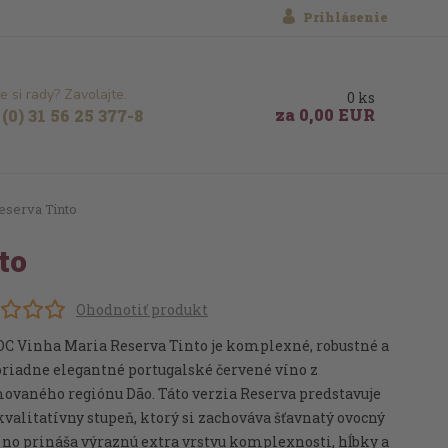
Prihlásenie
e si rady? Zavolajte.
0
ks
za
0,00 EUR
(0) 31 56 25 377-8
eserva Tinto
to
Ohodnotiť produkt
OC Vinha Maria Reserva Tinto je komplexné, robustné a
iadne elegantné portugalské červené víno z
ovaného regiónu Dão. Táto verzia Reserva predstavuje
kvalitatívny stupeň, ktorý si zachováva šťavnatý ovocný
, no prináša výraznú extra vrstvu komplexnosti, hĺbky a