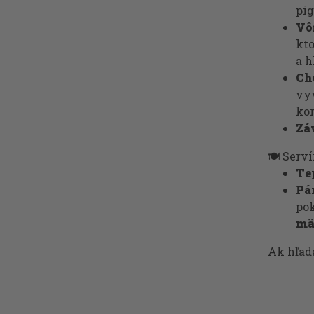
pig
Vô
kto
a h
Ch
vyv
ko
Zá
🍽️ Serv
Te
Pá
po
mä
Ak hľad