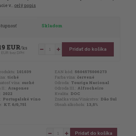
cie v...
celý popis
stupnosť
Skladom
19 EUR
/
ks
Pridať do košíka
7 EUR
bez DPH
roduktu:
101039
EAN kód:
5604575006273
ína:
tiché
Farba vína:
červené
atosť vína:
suché
Odroda:
Touriga Nacional
II.:
Aragones
Odroda III.:
Alfrocheiro
:
2022
Kvalita:
DOC
:
Portugalské víno
Značka vína/Vinárstvo:
Dão Sul
e:
KT. 6/0,75l
Obsah alkoholu:
13,5%
Pridať do košíka