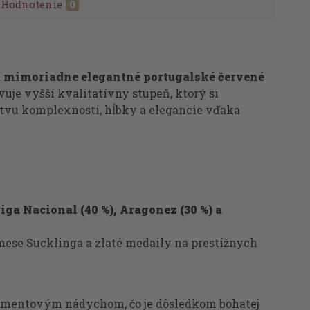
Hodnotenie
0
a
mimoriadne elegantné portugalské červené
uje vyšší kvalitatívny stupeň, ktorý si
stvu komplexnosti, hĺbky a elegancie vďaka
iga Nacional (40 %), Aragonez (30 %) a
ese Sucklinga a zlaté medaily na prestížnych
tramentovým nádychom, čo je dôsledkom bohatej