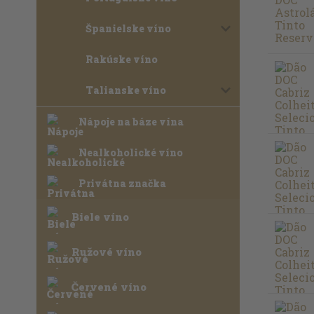
Španielske víno
Rakúske víno
Talianske víno
Nápoje na báze vína
Nealkoholické víno
Privátna značka
Biele víno
Ružové víno
Červené víno