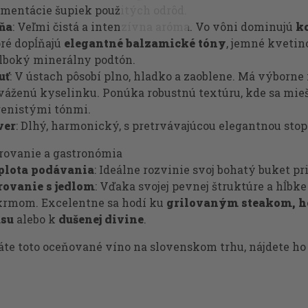
mentácie šupiek použitých odrôd.
ňa
: Veľmi čistá a intenzívna aróma. Vo vôni dominujú
ko
ré dopĺňajú
elegantné balzamické tóny
, jemné kvetin
lboký minerálny podtón.
uť
: V ústach pôsobí plno, hladko a zaoblene. Má výborne
áženú kyselinku. Ponúka robustnú textúru, kde sa mie
renistými tónmi.
ver
: Dlhý, harmonický, s pretrvávajúcou elegantnou stop
írovanie a gastronómia
plota podávania
: Ideálne rozvinie svoj bohatý buket pr
rovanie s jedlom
: Vďaka svojej pevnej štruktúre a hĺb
krmom. Excelentne sa hodí ku
grilovaným steakom, h
su
alebo k
dušenej divine
.
áte toto oceňované víno na slovenskom trhu, nájdete h