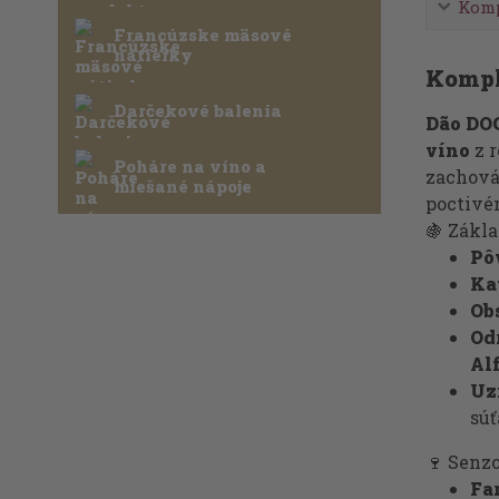
Komp
Francúzske mäsové
nátierky
Kompl
Darčekové balenia
Dão DO
víno
z 
Poháre na víno a
zachová
miešané nápoje
poctivé
🍇 Zákl
Pô
Ka
Ob
Od
Alf
Uz
sú
🍷 Senzo
Fa