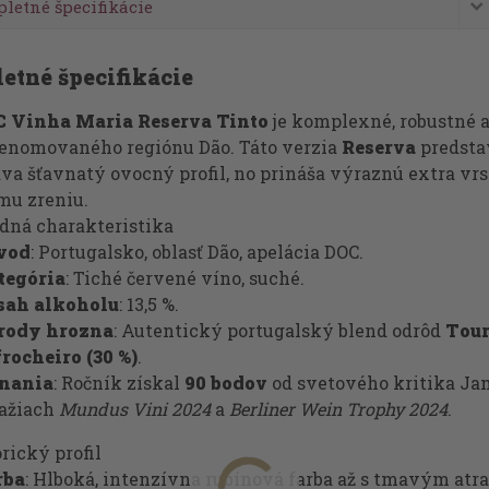
letné špecifikácie
etné špecifikácie
C Vinha Maria Reserva Tinto
je komplexné, robustné 
renomovaného regiónu Dão. Táto verzia
Reserva
predstav
va šťavnatý ovocný profil, no prináša výraznú extra vr
mu zreniu.
adná charakteristika
vod
: Portugalsko, oblasť Dão, apelácia DOC.
tegória
: Tiché červené víno, suché.
sah alkoholu
: 13,5 %.
rody hrozna
: Autentický portugalský blend odrôd
Tour
rocheiro (30 %)
.
nania
: Ročník získal
90 bodov
od svetového kritika Jam
ťažiach
Mundus Vini 2024
a
Berliner Wein Trophy 2024
.
rický profil
rba
: Hlboká, intenzívna rubínová farba až s tmavým a