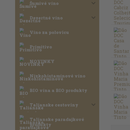
Šumivé víno
Dezertné víno
Víno za polovicu
Primitivo
NOVINKY
Nízkohistamínové víno
BIO vína a BIO produkty
Talianske cestoviny
Talianske paradajkové
produkty