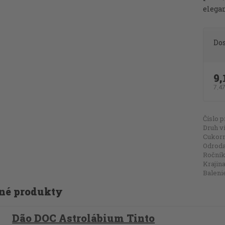
elegan
Do
9,
7,4
Číslo p
Druh v
Cukorn
Odroda 
Ročník
Krajina
Baleni
né produkty
Dão DOC Astrolábium Tinto