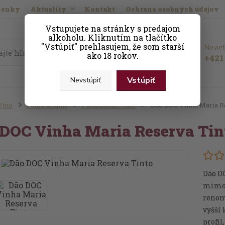
ienky
Aktuality
Kontakt
Ochrana osobných údajov
Vstupujete na stránky s predajom
alkoholu. Kliknutím na tlačítko
"Vstúpiť" prehlasujem, že som starší
Neviet
Hľadať
ako 18 rokov.
+421 
Vstúpiť
Nevstúpiť
Víno
Podľa krajiny
Portugalské víno
Dão DOC Vinha Maria R
DOC Vinha Maria Reserva Tin
Dão D
mimor
renom
vyšší 
profil