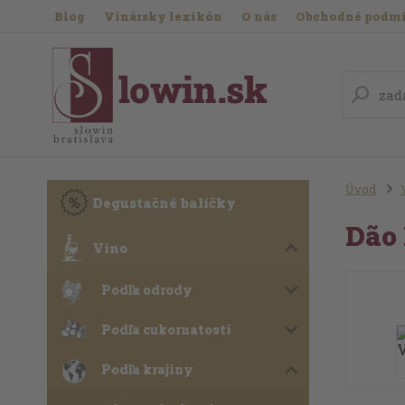
Blog
Vinársky lexikón
O nás
Obchodné podm
Úvod
Degustačné balíčky
Dão 
Víno
Podľa odrody
Podľa cukornatosti
Podľa krajiny