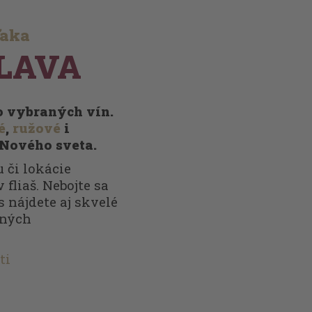
ďaka
LAVA
vo vybraných vín.
é
,
ružové
i
 Nového sveta.
 či lokácie
 fliaš. Nebojte sa
s nájdete aj skvelé
nných
ti