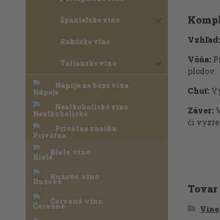
Kompl
Španielske víno
Vzhľad:
Rakúske víno
Vôňa:
Pr
Talianske víno
plodov.
Nápoje na báze vína
Chuť:
Vý
Nealkoholické víno
Záver:
V
či vyzr
Privátna značka
Biele víno
Ružové víno
Tovar
Červené víno
Víno