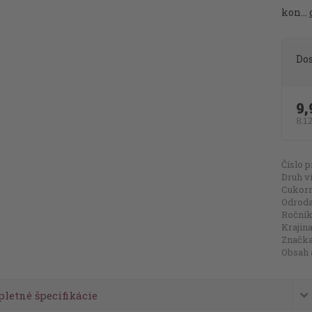
kon...
Do
9,
8,1
Číslo p
Druh v
Cukorn
Odroda 
Ročník
Krajina
Značka
Obsah 
letné špecifikácie