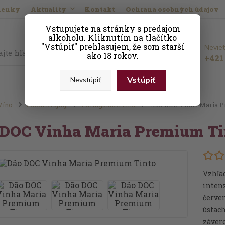
ienky
Aktuality
Kontakt
Ochrana osobných údajov
Vstupujete na stránky s predajom
alkoholu. Kliknutím na tlačítko
"Vstúpiť" prehlasujem, že som starší
Neviet
Hľadať
ako 18 rokov.
+421 
Vstúpiť
Nevstúpiť
Víno
Podľa krajiny
Portugalské víno
Dão DOC Vinha Maria P
 DOC Vinha Maria Premium Ti
Vzhľa
intenz
červen
ústach
závero