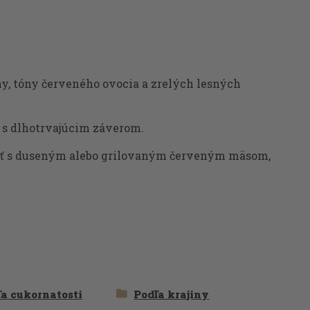
y, tóny červeného ovocia a zrelých lesných
ý s dlhotrvajúcim záverom.
vať s duseným alebo grilovaným červeným mäsom,
a cukornatosti
Podľa krajiny