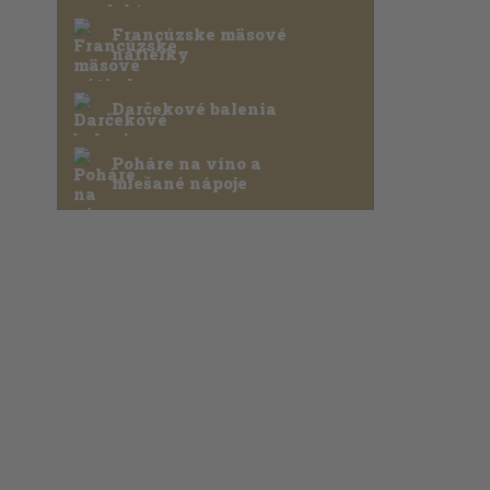
Francúzske mäsové
nátierky
Darčekové balenia
Poháre na víno a
miešané nápoje