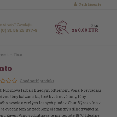
Prihlásenie
e si rady? Zavolajte.
0
ks
za
0,00 EUR
(0) 31 56 25 377-8
remium Tinto
nto
Ohodnotiť produkt
d: Rubínová farba s hnedým odtieňom. Vôňa: Prevládajú
ívne tóny balzamika, tiež kvetinové tóny, tóny
ého ovocia a zrelých lesných plodov. Chuť: Výraz vína v
 je ovocný, jemný, zaoblený, elegantný s dlhotrvajúcim
m. Záver: Víno vychutnávajte pri teplote 18 °C. Ideálne