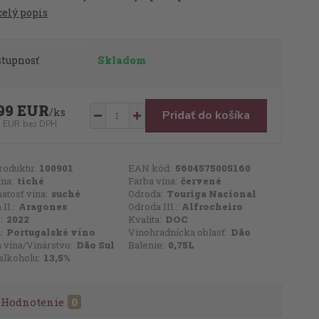
celý popis
stupnosť
Skladom
99 EUR
/
ks
Pridať do košíka
2 EUR
bez DPH
roduktu:
100901
EAN kód:
5604575005160
ína:
tiché
Farba vína:
červené
atosť vína:
suché
Odroda:
Touriga Nacional
II.:
Aragones
Odroda III.:
Alfrocheiro
:
2022
Kvalita:
DOC
:
Portugalské víno
Vinohradnícka oblasť:
Dão
 vína/Vinárstvo:
Dão Sul
Balenie:
0,75L
alkoholu:
13,5%
Hodnotenie
0