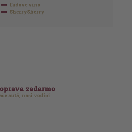
Ľadové víno
SherrySherry
oprava zadarmo
še autá, naši vodiči