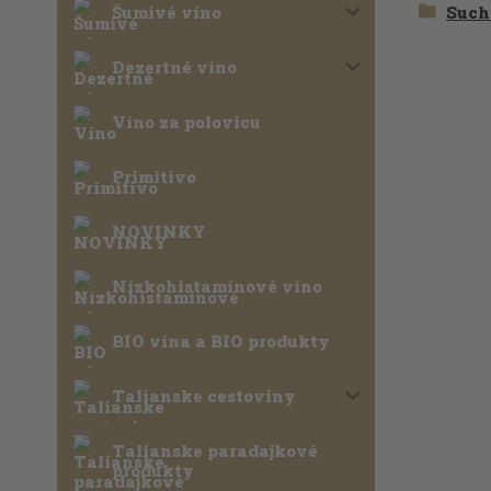
Šumivé víno
Such
Dezertné víno
Víno za polovicu
Primitivo
NOVINKY
Nízkohistamínové víno
BIO vína a BIO produkty
Talianske cestoviny
Talianske paradajkové
produkty