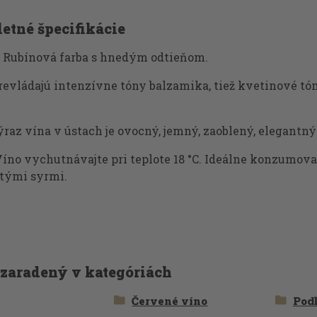
etné špecifikácie
Rubínová farba s hnedým odtieňom.
evládajú intenzívne tóny balzamika, tiež kvetinové tón
raz vína v ústach je ovocný, jemný, zaoblený, elegantn
íno vychutnávajte pri teplote 18 °C. Ideálne konzumo
etými syrmi.
 zaradený v kategóriách
Červené víno
Podľ