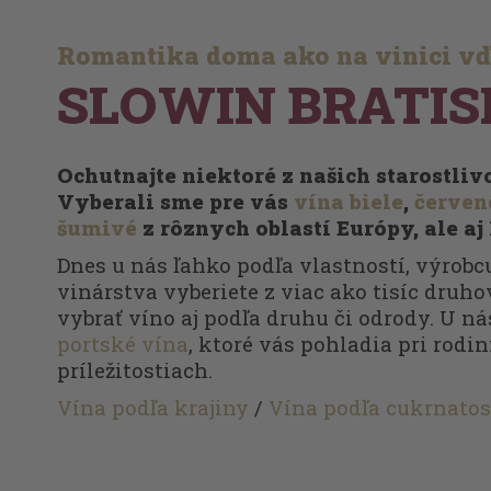
Romantika doma ako na vinici v
SLOWIN BRATIS
Ochutnajte niektoré z našich starostli
Vyberali sme pre vás
vína biele
,
červen
šumivé
z rôznych oblastí Európy, ale aj
Dnes u nás ľahko podľa vlastností, výrobcu
vinárstva vyberiete z viac ako tisíc druhov
vybrať víno aj podľa druhu či odrody. U ná
portské vína
, ktoré vás pohladia pri rodi
príležitostiach.
Vína podľa krajiny
/
Vína podľa cukrnatos