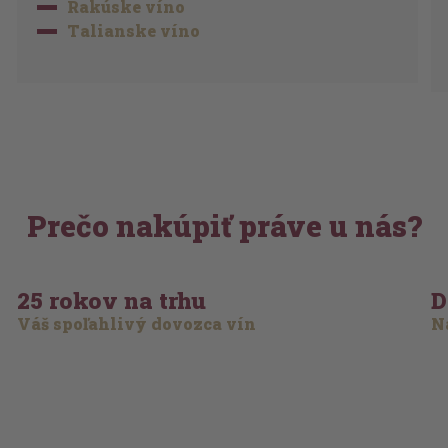
Rakúske víno
Talianske víno
Prečo nakúpiť práve u nás?
25 rokov na trhu
D
Váš spoľahlivý dovozca vín
Na