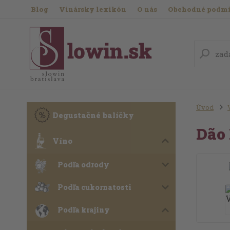
Blog
Vinársky lexikón
O nás
Obchodné podm
Úvod
Degustačné balíčky
Dão
Víno
Podľa odrody
Podľa cukornatosti
Podľa krajiny