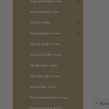
Argentínske víno
Austrálske víno
Čílske víno
Francúzske víno
Chorvátske víno
Juhoafrické víno
Maďarské víno
Moldavské víno
Nemecké víno
Novozélandské víno
Komp
Portugalské víno