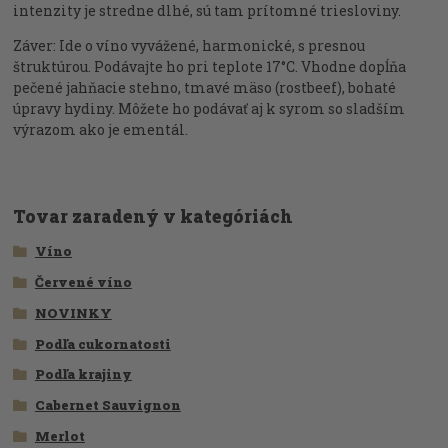
intenzity je stredne dlhé, sú tam prítomné triesloviny.
Záver: Ide o víno vyvážené, harmonické, s presnou
štruktúrou. Podávajte ho pri teplote 17°C. Vhodne dopĺňa
pečené jahňacie stehno, tmavé mäso (rostbeef), bohaté
úpravy hydiny. Môžete ho podávať aj k syrom so sladším
výrazom ako je ementál.
Tovar zaradený v kategóriách
Víno
Červené víno
NOVINKY
Podľa cukornatosti
Podľa krajiny
Cabernet Sauvignon
Merlot