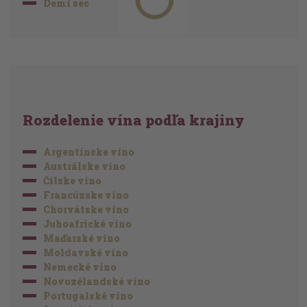
Demi sec
Rozdelenie vína podľa krajiny
Argentínske víno
Austrálske víno
Čílske víno
Francúzske víno
Chorvátske víno
Juhoafrické víno
Maďarské víno
Moldavské víno
Nemecké víno
Novozélandské víno
Portugalské víno