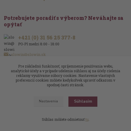
Potrebujete poradiť s výberom? Neváhajte sa
opýtať
+421 (0) 31 56 25 377-8
PO-PI medzi 8:00 - 18:00
slowin@slowin.sk
Pre základnú funkčnosť, spríjemnenie používania webu,
analytické účely a v prípade udelenia súhlasu aj na účely cielenia
reklamy využívame súbory cookies. Nastavenie vlastných
preferencií cookies môžete kedykoľvek upraviť odkazom v
spodnej časti stránok.
Upravit sběr cookies.
Súhlasím
Nastavenia
Slowin.sk
Víno je naša vášeň
Dizajn
: Poradnyweb.cz
Súhlas môžete odmietnuť
tu
.
Vytvorené na
Eshop-rychlo.sk