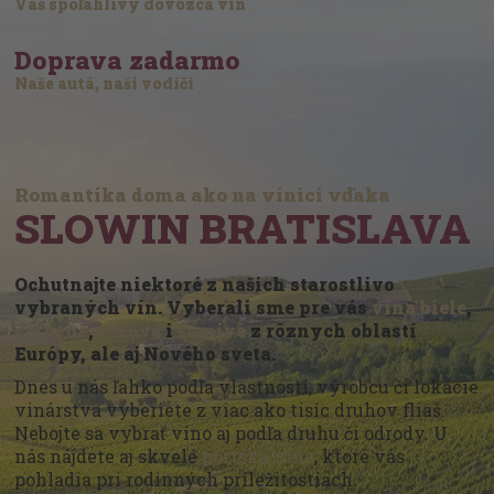
Váš spoľahlivý dovozca vín
Doprava zadarmo
Naše autá, naši vodiči
Romantika doma ako na vinici vďaka
SLOWIN BRATISLAVA
Ochutnajte niektoré z našich starostlivo
vybraných vín. Vyberali sme pre vás
vína biele
,
červené
,
ružové
i
šumivé
z rôznych oblastí
Európy, ale aj Nového sveta.
Dnes u nás ľahko podľa vlastností, výrobcu či lokácie
vinárstva vyberiete z viac ako tisíc druhov fliaš.
Nebojte sa vybrať víno aj podľa druhu či odrody. U
nás nájdete aj skvelé
portské vína
, ktoré vás
pohladia pri rodinných príležitostiach.