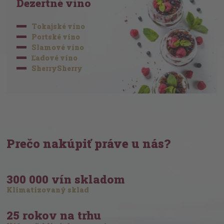
Dezertné víno
Tokajské víno
Portské víno
Slamové víno
Ľadové víno
SherrySherry
Prečo nakúpiť práve u nás?
300 000 vín skladom
Klimatizovaný sklad
25 rokov na trhu