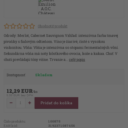
Ohodnotiť produkt
Odrody: Merlot, Cabernet Sauvignon Vzhľad: intenzívna farba tmavej
pivoňky s fialovým odtieňom. Víno je žiarivé, čisté s vysokou
viskozitou. Vôňa: Vôňa je intenzívna so stopami fermentačných vôní.
Sekundárna vôňa má noty kôstkového ovocia, kože a kakaa. Chuť: V
chuti prevládajú tóny višne. Trvanie a...
celý popis
Dostupnosť
Skladom
12,29 EUR
/
ks
9,99 EUR
bez DPH
Pridať do košíka
Číslo produktu:
100875
EAN kód:
3192371087456