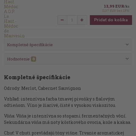
13,99 EUR
/
ks
11,37 EUR
bez DPH
Pridať do košíka
Kompletné špecifikácie
Hodnotenie
0
Kompletné špecifikácie
Odrody: Merlot, Cabernet Sauvignon
Vzhľad: intenzívna farba tmavej pivoňky s fialovým
odtieňom. Víno je žiarivé, čisté s vysokou viskozitou.
Vôňa: Vôňa je intenzívna so stopami fermentačných vôní.
Sekundárna vôňa má noty kôstkového ovocia, kože a kakaa.
Chuť: V chuti prevládajú tóny višne. Trvanie aromatickej