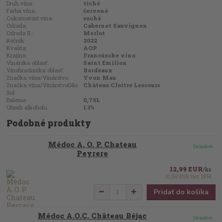
Druh vína:
tiché
Farba vína:
červené
Cukornatosť vína:
suché
Odroda:
Cabernet Sauvignon
Odroda II.:
Merlot
Ročník:
2022
Kvalita:
AOP
Krajina:
Francúzske víno
Vinárska oblasť:
Saint Emilion
Vinohradnícka oblasť:
Bordeaux
Značka vína/Vinárstvo:
Yvon Mau
Značka vína/VinárstvoDão
Château Cloitre Lescours
Sul:
Balenie:
0,75L
Obsah alkoholu:
13%
Podobné produkty
Médoc A. O. P. Chateau
Skladom
Peyrere
12,99 EUR
/
ks
10,56 EUR
bez DPH
Pridať do košíka
Médoc A.O.C. Château Béjac
Skladom