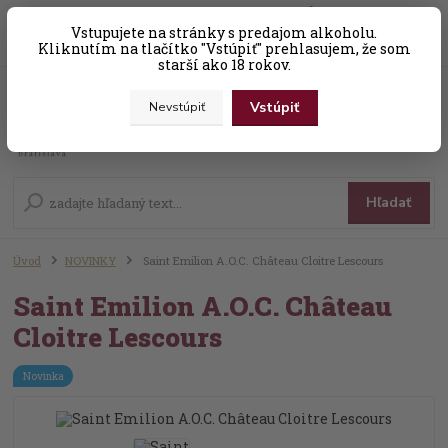
0
ks
Vstupujete na stránky s predajom alkoholu.
+421 (0) 31 56 25 377-8
za
0,00 EUR
Kliknutím na tlačítko "Vstúpiť" prehlasujem, že som
starší ako 18 rokov.
Vstúpiť
Nevstúpiť
Menu
Hľadať
Úvod
NOVINKY
Saint Emilion A.O.C. Château Cloitre Lescours
Saint Emilion A.O.C. Château
Cloitre Lescours
Novinka