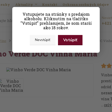
ienky
Aktuality
Kontakt
Ochrana osobných údajov
Vstupujete na stránky s predajom
Neviet
alkoholu. Kliknutím na tlačítko
Hľadať
"Vstúpiť" prehlasujem, že som starší
+421 
ako 18 rokov.
Vstúpiť
Nevstúpiť
Víno
Podľa krajiny
Portugalské víno
Vinho Verde DOC Vinha
ho Verde DOC Vinha Maria
Vinho
prestí
odrôd 
nezame
vína: 
...
celý