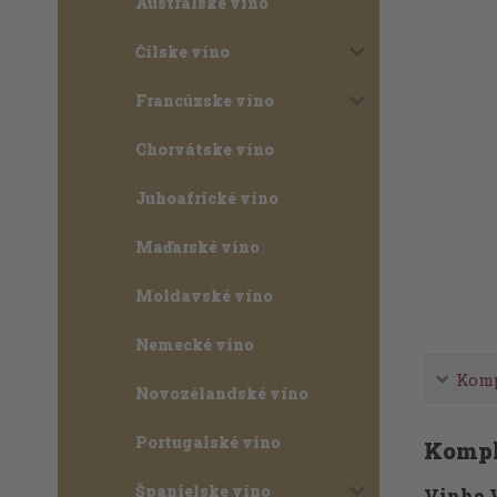
Austrálske víno
Čílske víno
Francúzske víno
Chorvátske víno
Juhoafrické víno
Maďarské víno
Moldavské víno
Nemecké víno
Komp
Novozélandské víno
Portugalské víno
Kompl
Španielske víno
Vinho 