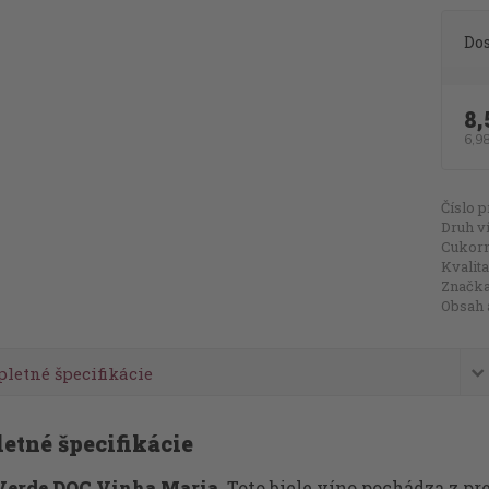
Do
8,
6,9
Číslo p
Druh v
Cukorn
Kvalita
Značka
Obsah 
letné špecifikácie
etné špecifikácie
Verde DOC Vinha Maria
. Toto biele víno pochádza z pr