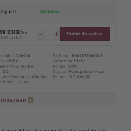
stupnosť
Skladom
59 EUR
/
ks
Pridať do košíka
8 EUR
bez DPH
roduktu:
100900
EAN kód:
5604575005016
ína:
tiché
Farba vína:
biele
atosť vína:
suché
Ročník:
2025
:
DO
Krajina:
Portugalské víno
 vína/Vinárstvo:
Dão Sul
Balenie:
KT. 6/0,75l
alkoholu:
10,5%
Hodnotenie
1
estížnej oblasti Vinho Verde v Portugalsku a je