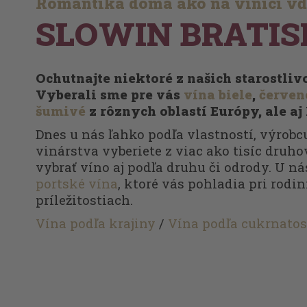
Romantika doma ako na vinici v
SLOWIN BRATIS
Ochutnajte niektoré z našich starostli
Vyberali sme pre vás
vína biele
,
červen
šumivé
z rôznych oblastí Európy, ale aj
Dnes u nás ľahko podľa vlastností, výrobcu
vinárstva vyberiete z viac ako tisíc druhov
vybrať víno aj podľa druhu či odrody. U ná
portské vína
, ktoré vás pohladia pri rodi
príležitostiach.
Vína podľa krajiny
/
Vína podľa cukrnatos