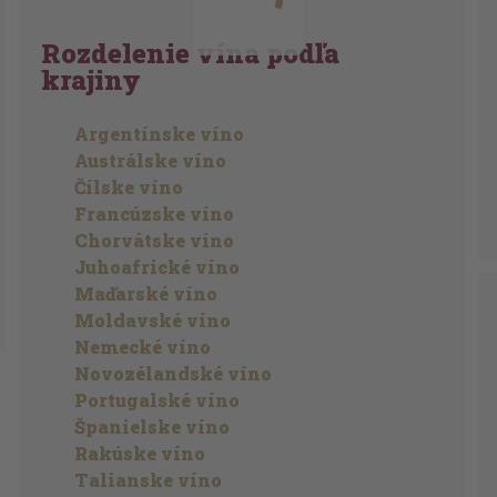
Rozdelenie vína podľa
krajiny
Argentínske víno
Austrálske víno
Čílske víno
Francúzske víno
Chorvátske víno
Juhoafrické víno
Maďarské víno
Moldavské víno
Nemecké víno
Novozélandské víno
Portugalské víno
Španielske víno
Rakúske víno
Talianske víno