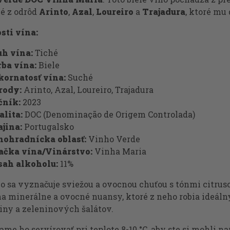
é z odrôd
Arinto
,
Azal
,
Loureiro
a
Trajadura
, ktoré mu
sti vína:
uh vína:
Tiché
rba vína:
Biele
kornatosť vína:
Suché
rody:
Arinto, Azal, Loureiro, Trajadura
čník:
2023
alita:
DOC (Denominação de Origem Controlada)
jina:
Portugalsko
nohradnícka oblasť:
Vinho Verde
ačka vína/Vinárstvo:
Vinha Maria
sah alkoholu:
11%
o sa vyznačuje sviežou a ovocnou chuťou s tónmi citruso
a minerálne a ovocné nuansy, ktoré z neho robia ideáln
iny a zeleninových šalátov.
me ho servírovať pri teplote 8-10 °C, aby ste si mohli 