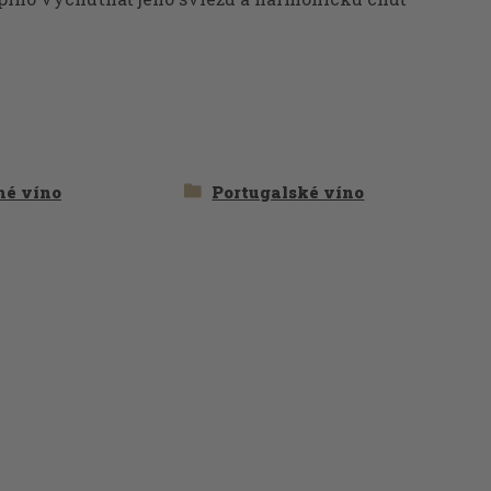
hé víno
Portugalské víno