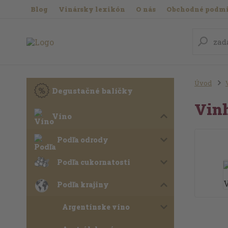
Blog
Vinársky lexikón
O nás
Obchodné podm
Úvod
Degustačné balíčky
Vin
Víno
Podľa odrody
Podľa cukornatosti
Podľa krajiny
Argentínske víno