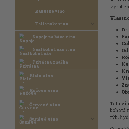
vyroben
Rakúske víno
Vlastno
Talianske víno
Dr
Fa
Nápoje na báze vína
Cu
Nealkoholické víno
Od
Ro
Privátna značka
Kv
Kra
Biele víno
Vi
Zn
Ružové víno
Ob
Toto vín
Červené víno
bohatá n
rýb, hyd
Šumivé víno
Odporúča