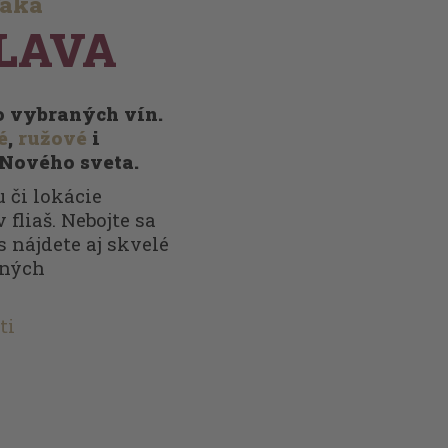
ďaka
LAVA
vo vybraných vín.
é
,
ružové
i
 Nového sveta.
 či lokácie
 fliaš. Nebojte sa
s nájdete aj skvelé
nných
ti