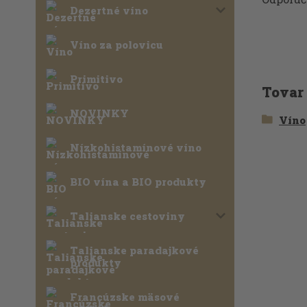
Dezertné víno
Víno za polovicu
Primitivo
Tovar
NOVINKY
Víno
Nízkohistamínové víno
BIO vína a BIO produkty
Talianske cestoviny
Talianske paradajkové
produkty
Francúzske mäsové