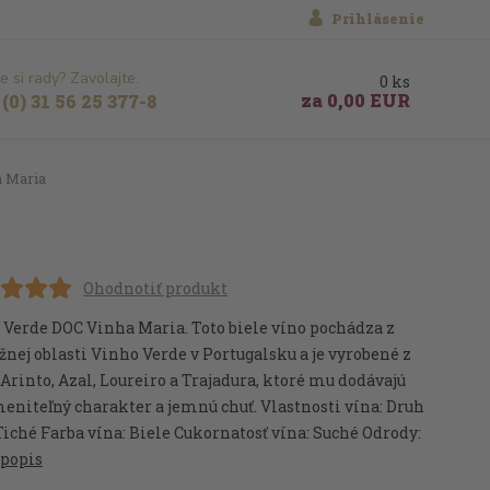
Prihlásenie
e si rady? Zavolajte.
0
ks
za
0,00 EUR
(0) 31 56 25 377-8
 Maria
Ohodnotiť produkt
 Verde DOC Vinha Maria. Toto biele víno pochádza z
žnej oblasti Vinho Verde v Portugalsku a je vyrobené z
Arinto, Azal, Loureiro a Trajadura, ktoré mu dodávajú
niteľný charakter a jemnú chuť. Vlastnosti vína: Druh
Tiché Farba vína: Biele Cukornatosť vína: Suché Odrody:
 popis