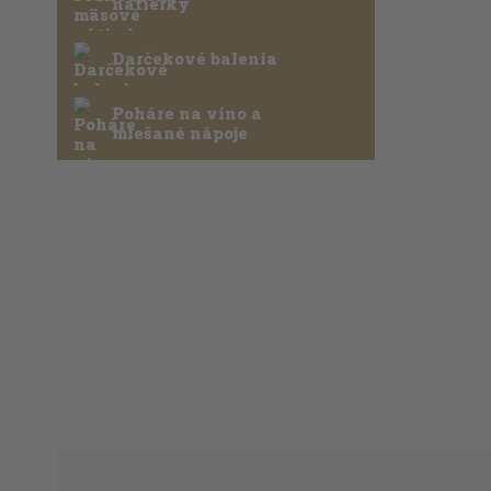
nátierky
Darčekové balenia
Poháre na víno a
miešané nápoje