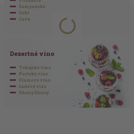
Frizzante
Šampanské
Sekt
Cava
Dezertné víno
Tokajské víno
Portské víno
Slamové víno
Ľadové víno
SherrySherry