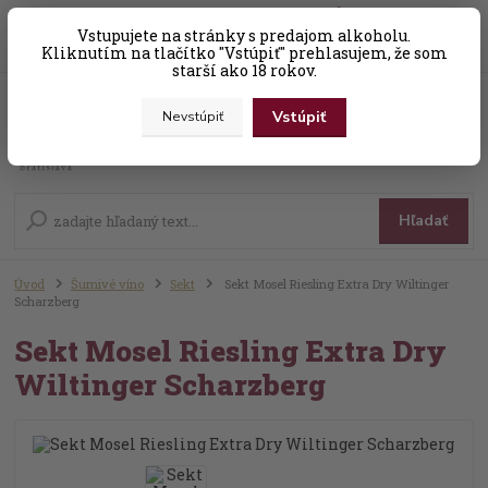
0
ks
Vstupujete na stránky s predajom alkoholu.
+421 (0) 31 56 25 377-8
za
0,00 EUR
Kliknutím na tlačítko "Vstúpiť" prehlasujem, že som
starší ako 18 rokov.
Vstúpiť
Nevstúpiť
Menu
Hľadať
Úvod
Šumivé víno
Sekt
Sekt Mosel Riesling Extra Dry Wiltinger
Scharzberg
Sekt Mosel Riesling Extra Dry
Wiltinger Scharzberg