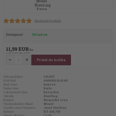
Ohodnotiť produkt
Dostupnosť
Skladom
11,59 EUR
/
ks
9,42 EUR
bez DPH
Pridať do košíka
Číslo produktu:
101027
EAN kód:
4006921515148
Druh vína:
šumivé
Farba vína:
biele
Cukornatosť vína:
Extra Dry
Odroda:
Riesling
Krajina:
Nemecké víno
Vinohradnícka oblasť:
Mosel
Značka vína/Vinárstvo:
Josef Drathen
Balenie:
KT. 6/0,75l
Obsah alkoholu:
12,5%