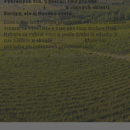
vybraných vín. Vyberali sme pre vás
vína biele
,
červené
,
ružové
i
šumivé
z rôznych oblastí
Európy, ale aj Nového sveta.
Dnes u nás ľahko podľa vlastností, výrobcu či lokácie
vinárstva vyberiete z viac ako tisíc druhov fliaš.
Nebojte sa vybrať víno aj podľa druhu či odrody. U
nás nájdete aj skvelé
portské vína
, ktoré vás
pohladia pri rodinných príležitostiach.
Vína podľa krajiny
/
Vína podľa cukrnatosti