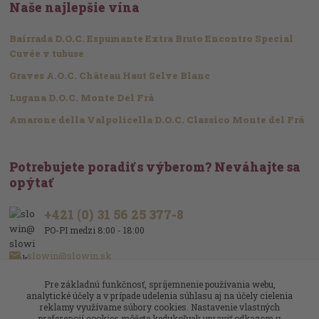
Naše najlepšie vína
Bairrada D.O.C. Espumante Extra Bruto Encontro Special
Cuvée v tubuse
Graves A.O.C. Château Haut Selve Blanc
Lugana D.O.C. Monte Del Frá
Amarone della Valpolicella D.O.C. Classico Monte del Frá
Potrebujete poradiť s výberom? Neváhajte sa
opýtať
+421 (0) 31 56 25 377-8
PO-PI medzi 8:00 - 18:00
slowin@slowin.sk
Pre základnú funkčnosť, spríjemnenie používania webu,
analytické účely a v prípade udelenia súhlasu aj na účely cielenia
reklamy využívame súbory cookies. Nastavenie vlastných
preferencií cookies môžete kedykoľvek upraviť odkazom v