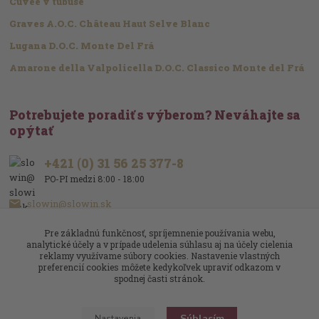
Cuvée v tubuse
Graves A.O.C. Château Haut Selve Blanc
Lugana D.O.C. Monte Del Frá
Amarone della Valpolicella D.O.C. Classico Monte del Frá
Potrebujete poradiť s výberom? Neváhajte sa
opýtať
+421 (0) 31 56 25 377-8
PO-PI medzi 8:00 - 18:00
slowin@slowin.sk
Pre základnú funkčnosť, spríjemnenie používania webu,
analytické účely a v prípade udelenia súhlasu aj na účely cielenia
reklamy využívame súbory cookies. Nastavenie vlastných
preferencií cookies môžete kedykoľvek upraviť odkazom v
spodnej časti stránok.
Upravit sběr cookies.
Súhlasím
Nastavenia