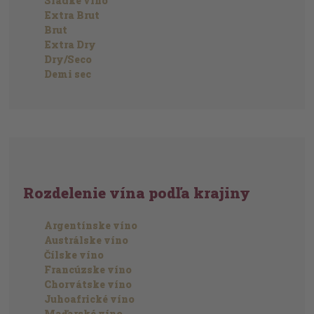
Sladké víno
Extra Brut
Brut
Extra Dry
Dry/Seco
Demi sec
Rozdelenie vína podľa krajiny
Argentínske víno
Austrálske víno
Čílske víno
Francúzske víno
Chorvátske víno
Juhoafrické víno
Maďarské víno