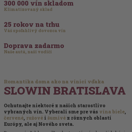
300 000 vín skladom
Klimatizovaný sklad
25 rokov na trhu
Váš spoľahlivý dovozca vín
Doprava zadarmo
Naše autá, naši vodiči
Romantika doma ako na vinici vďaka
SLOWIN BRATISLAVA
Ochutnajte niektoré z našich starostlivo
vybraných vín. Vyberali sme pre vás
vína biele
,
červené
,
ružové
i
šumivé
z rôznych oblastí
Európy, ale aj Nového sveta.