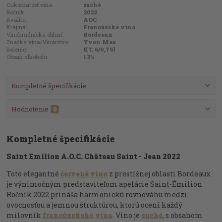
Cukornatosť vína:
suché
Ročník:
2022
Kvalita:
AOC
Krajina:
Francúzske víno
Vinohradnícka oblasť:
Bordeaux
Značka vína/Vinárstvo:
Yvon Mau
Balenie:
KT. 6/0,75l
Obsah alkoholu:
13%
Kompletné špecifikácie
Hodnotenie
0
Kompletné špecifikácie
Saint Emilion A.O.C. Château Saint - Jean 2022
Toto elegantné
červené víno
z prestížnej oblasti Bordeaux
je výnimočným predstaviteľom apelácie Saint-Émilion.
Ročník 2022 prináša harmonickú rovnováhu medzi
ovocnosťou a jemnou štruktúrou, ktorú ocení každý
milovník
francúzskeho vína
. Víno je
suché
, s obsahom