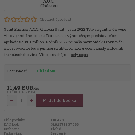
Ohodnotiť produkt
Saint Emilion A.O.C. Château Saint - Jean 2022 Toto elegantné červené
víno z prestížnej oblasti Bordeaux je výnimočným predstaviteľom
apelácie Saint-Émilion. Ročník 2022 prináša harmonickú rovnováhu
medzi ovocnosťou a jemnou štruktúrou, ktorú ocení každý milovník
francúzskeho vína. Víno je suché, s ...
celý popis
Dostupnosť
Skladom
11,49 EUR
/
ks
9,34 EUR
bez DPH
Pridať do košíka
Číslo produktu:
101428
EAN kód:
3192371137083
Druh vína:
tiché
Farba vína:
červené