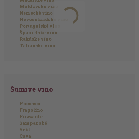
Moldavské víno
Nemecké víno
Novozélandské víno
Portugalské víno
Španielske víno
Rakúske víno
Talianske víno
Šumivé víno
Prosecco
Fragolino
Frizzante
Šampanské
Sekt
Cava