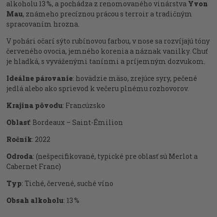
alkoholu 13 %, a pochádza z renomovaného vinárstva
Yvon
Mau
, známeho precíznou prácou s terroir a tradičným
spracovaním hrozna.
V pohári očarí sýto rubínovou farbou, v nose sa rozvíjajú tóny
červeného ovocia, jemného korenia a náznak vanilky. Chuť
je hladká, s vyváženými tanínmi a príjemným dozvukom.
Ideálne párovanie
: hovädzie mäso, zrejúce syry, pečené
jedlá alebo ako sprievod k večeru plnému rozhovorov.
Krajina pôvodu
: Francúzsko
Oblasť
: Bordeaux – Saint-Émilion
Ročník
: 2022
Odroda
: (nešpecifikované, typické pre oblasť sú Merlot a
Cabernet Franc)
Typ
: Tiché, červené, suché víno
Obsah alkoholu
: 13 %