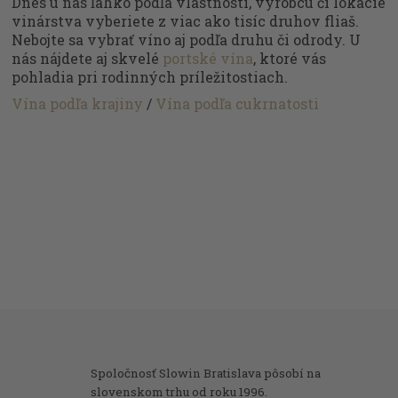
Dnes u nás ľahko podľa vlastností, výrobcu či lokácie
vinárstva vyberiete z viac ako tisíc druhov fliaš.
Nebojte sa vybrať víno aj podľa druhu či odrody. U
nás nájdete aj skvelé
portské vína
, ktoré vás
pohladia pri rodinných príležitostiach.
Vína podľa krajiny
/
Vína podľa cukrnatosti
Spoločnosť Slowin Bratislava pôsobí na
slovenskom trhu od roku 1996.