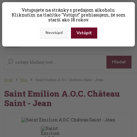
0
ks
Vstupujete na stránky s predajom alkoholu.
+421 (0) 31 56 25 377-8
za
0,00 EUR
Kliknutím na tlačítko "Vstúpiť" prehlasujem, že som
starší ako 18 rokov.
Vstúpiť
Nevstúpiť
Menu
Hľadať
Úvod
Víno
Saint Emilion A.O.C. Château Saint - Jean
Saint Emilion A.O.C. Château
Saint - Jean