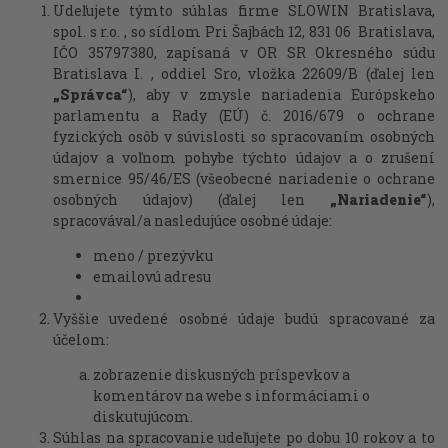
Udeľujete týmto súhlas firme SLOWIN Bratislava,
spol. s r.o. , so sídlom Pri Šajbách 12, 831 06 Bratislava,
IČO 35797380, zapísaná v OR SR Okresného súdu
Bratislava I. , oddiel Sro, vložka 22609/B (ďalej len
„Správca“
), aby v zmysle nariadenia Európskeho
parlamentu a Rady (EÚ) č. 2016/679 o ochrane
fyzických osôb v súvislosti so spracovaním osobných
údajov a voľnom pohybe týchto údajov a o zrušení
smernice 95/46/ES (všeobecné nariadenie o ochrane
osobných údajov) (ďalej len
„Nariadenie“
),
spracovával/a nasledujúce osobné údaje:
meno / prezývku
emailovú adresu
Vyššie uvedené osobné údaje budú spracované za
účelom:
zobrazenie diskusných príspevkov a
komentárov na webe s informáciami o
diskutujúcom.
Súhlas na spracovanie udeľujete po dobu 10 rokov a to