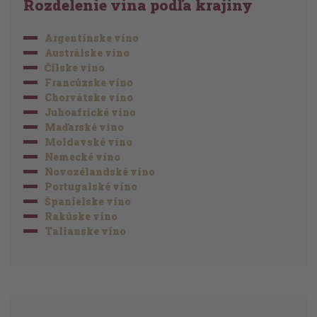
Rozdelenie vína podľa krajiny
Argentínske víno
Austrálske víno
Čílske víno
Francúzske víno
Chorvátske víno
Juhoafrické víno
Maďarské víno
Moldavské víno
Nemecké víno
Novozélandské víno
Portugalské víno
Španielske víno
Rakúske víno
Talianske víno