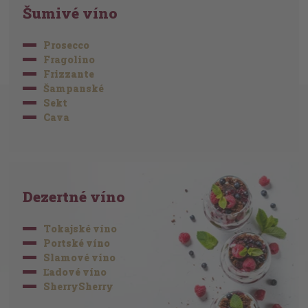
Šumivé víno
Prosecco
Fragolino
Frizzante
Šampanské
Sekt
Cava
Dezertné víno
Tokajské víno
Portské víno
Slamové víno
Ľadové víno
SherrySherry