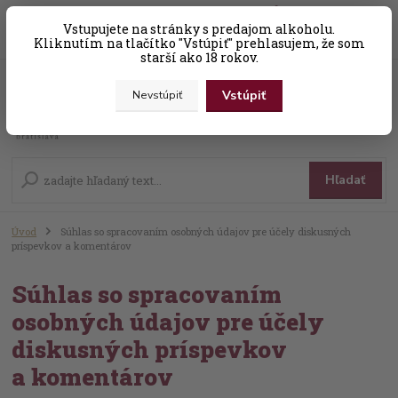
0
ks
Vstupujete na stránky s predajom alkoholu.
+421 (0) 31 56 25 377-8
za
0,00 EUR
Kliknutím na tlačítko "Vstúpiť" prehlasujem, že som
starší ako 18 rokov.
Vstúpiť
Nevstúpiť
Menu
Hľadať
Úvod
Súhlas so spracovaním osobných údajov pre účely diskusných
príspevkov a komentárov
Súhlas so spracovaním
osobných údajov pre účely
diskusných príspevkov
a komentárov