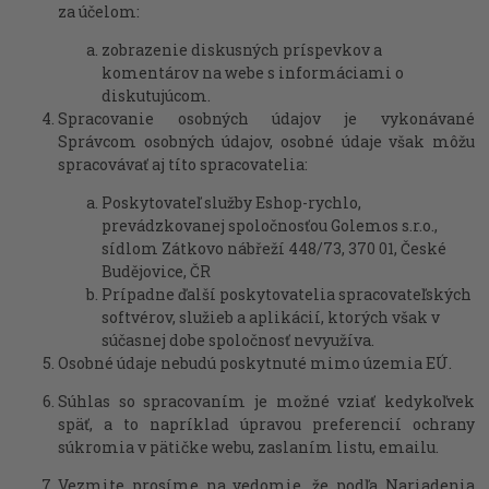
za účelom:
zobrazenie diskusných príspevkov a
komentárov na webe s informáciami o
diskutujúcom.
Spracovanie osobných údajov je vykonávané
Správcom osobných údajov, osobné údaje však môžu
spracovávať aj títo spracovatelia:
Poskytovateľ služby Eshop-rychlo,
prevádzkovanej spoločnosťou Golemos s.r.o.,
sídlom Zátkovo nábřeží 448/73, 370 01, České
Budějovice, ČR
Prípadne ďalší poskytovatelia spracovateľských
softvérov, služieb a aplikácií, ktorých však v
súčasnej dobe spoločnosť nevyužíva.
Osobné údaje nebudú poskytnuté mimo územia EÚ.
Súhlas so spracovaním je možné vziať kedykoľvek
späť, a to napríklad úpravou preferencií ochrany
súkromia v pätičke webu, zaslaním listu, emailu.
Vezmite prosíme na vedomie, že podľa Nariadenia