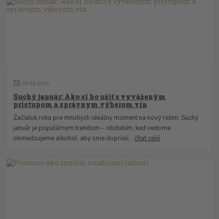
05
.
01
.
2026
Suchý január: Ako si ho užiť s vyváženým
prístupom a správnym výberom vín
Začiatok roka pre mnohých ideálny moment na nový režim. Suchý
január je populárnym trendom – obdobím, keď vedome
obmedzujeme alkohol, aby sme dopriali...
čítať celé