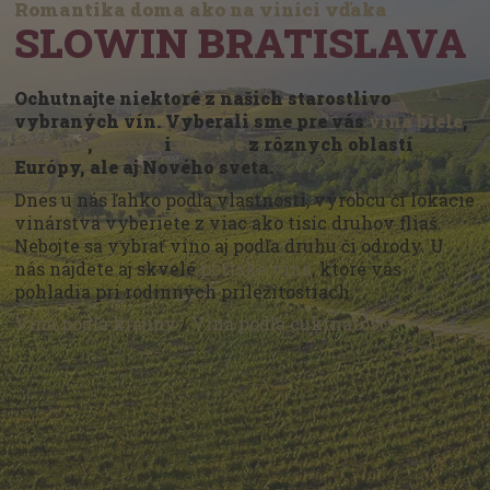
Romantika doma ako na vinici vďaka
SLOWIN BRATISLAVA
Ochutnajte niektoré z našich starostlivo
vybraných vín. Vyberali sme pre vás
vína biele
,
červené
,
ružové
i
šumivé
z rôznych oblastí
Európy, ale aj Nového sveta.
Dnes u nás ľahko podľa vlastností, výrobcu či lokácie
vinárstva vyberiete z viac ako tisíc druhov fliaš.
Nebojte sa vybrať víno aj podľa druhu či odrody. U
nás nájdete aj skvelé
portské vína
, ktoré vás
pohladia pri rodinných príležitostiach.
Vína podľa krajiny
/
Vína podľa cukrnatosti