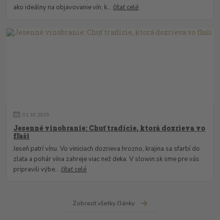
ako ideálny na objavovanie vín, k...
čítať celé
01
.
10
.
2025
Jesenné vinobranie: Chuť tradície, ktorá dozrieva vo
fľaši
Jeseň patrí vínu. Vo viniciach dozrieva hrozno, krajina sa sfarbí do
zlata a pohár vína zahreje viac než deka. V slowin.sk sme pre vás
pripravili výbe...
čítať celé
Zobraziť všetky články