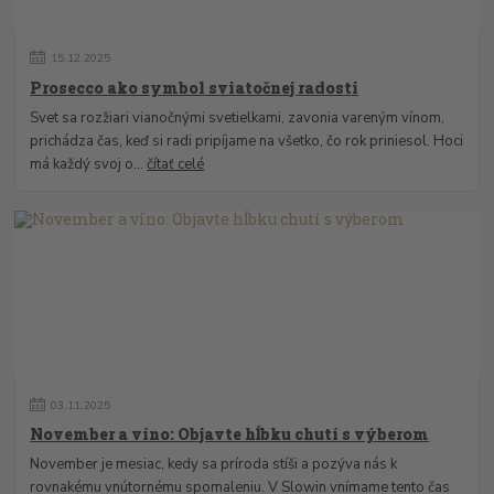
15
.
12
.
2025
Prosecco ako symbol sviatočnej radosti
Svet sa rozžiari vianočnými svetielkami, zavonia vareným vínom,
prichádza čas, keď si radi pripíjame na všetko, čo rok priniesol. Hoci
má každý svoj o...
čítať celé
03
.
11
.
2025
November a víno: Objavte hĺbku chutí s výberom
November je mesiac, kedy sa príroda stíši a pozýva nás k
rovnakému vnútornému spomaleniu. V Slowin vnímame tento čas