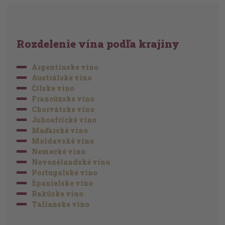
Rozdelenie vína podľa krajiny
Argentínske víno
Austrálske víno
Čílske víno
Francúzske víno
Chorvátske víno
Juhoafrické víno
Maďarské víno
Moldavské víno
Nemecké víno
Novozélandské víno
Portugalské víno
Španielske víno
Rakúske víno
Talianske víno