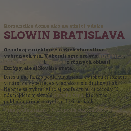
Romantika doma ako na vinici vďaka
SLOWIN BRATISLAVA
Ochutnajte niektoré z našich starostlivo
vybraných vín. Vyberali sme pre vás
vína biele
,
červené
,
ružové
i
šumivé
z rôznych oblastí
Európy, ale aj Nového sveta.
Dnes u nás ľahko podľa vlastností, výrobcu či lokácie
vinárstva vyberiete z viac ako tisíc druhov fliaš.
Nebojte sa vybrať víno aj podľa druhu či odrody. U
nás nájdete aj skvelé
portské vína
, ktoré vás
pohladia pri rodinných príležitostiach.
Vína podľa krajiny
/
Vína podľa cukrnatosti