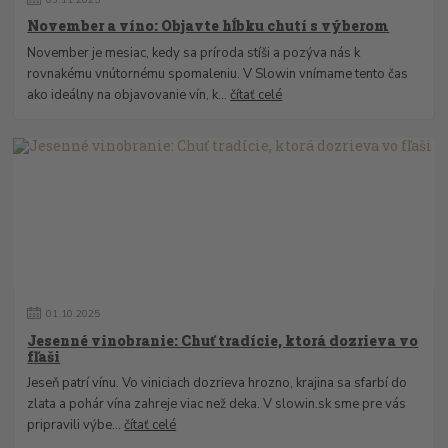
November a víno: Objavte hĺbku chutí s výberom
November je mesiac, kedy sa príroda stíši a pozýva nás k
rovnakému vnútornému spomaleniu. V Slowin vnímame tento čas
ako ideálny na objavovanie vín, k...
čítať celé
01
.
10
.
2025
Jesenné vinobranie: Chuť tradície, ktorá dozrieva vo
fľaši
Jeseň patrí vínu. Vo viniciach dozrieva hrozno, krajina sa sfarbí do
zlata a pohár vína zahreje viac než deka. V slowin.sk sme pre vás
pripravili výbe...
čítať celé