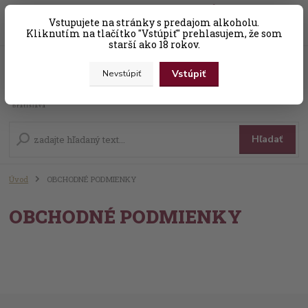
0
ks
Vstupujete na stránky s predajom alkoholu.
+421 (0) 31 56 25 377-8
za
0,00 EUR
Kliknutím na tlačítko "Vstúpiť" prehlasujem, že som
starší ako 18 rokov.
Vstúpiť
Nevstúpiť
Menu
Hľadať
Úvod
OBCHODNÉ PODMIENKY
OBCHODNÉ PODMIENKY