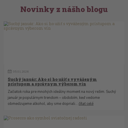
Novinky z nášho blogu
05
.
01
.
2026
Suchý január: Ako si ho užiť s vyváženým
prístupom a správnym výberom vín
Začiatok roka pre mnohých ideálny moment na nový režim. Suchý
január je populárnym trendom – obdobím, keď vedome
obmedzujeme alkohol, aby sme dopriali...
čítať celé