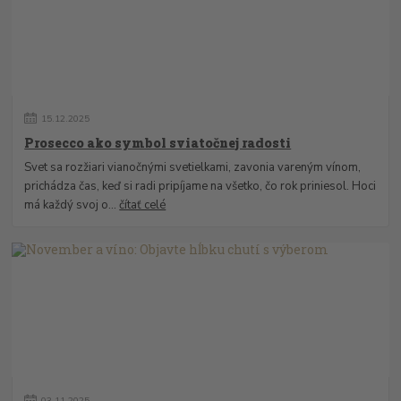
15
.
12
.
2025
Prosecco ako symbol sviatočnej radosti
Svet sa rozžiari vianočnými svetielkami, zavonia vareným vínom,
prichádza čas, keď si radi pripíjame na všetko, čo rok priniesol. Hoci
má každý svoj o...
čítať celé
03
.
11
.
2025