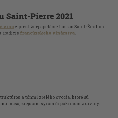
u Saint-Pierre 2021
é víno
z prestížnej apelácie Lussac Saint-Émilion
a tradície
francúzskeho vinárstva
.
uktúrou a tónmi zrelého ovocia, ktoré sú
emu mäsu, zrejúcim syrom či pokrmom z diviny.