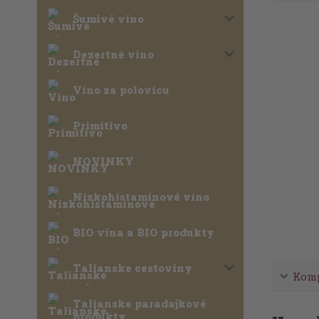
Šumivé víno
Dezertné víno
Víno za polovicu
Primitivo
NOVINKY
Nízkohistamínové víno
BIO vína a BIO produkty
Talianske cestoviny
Komp
Talianske paradajkové
produkty