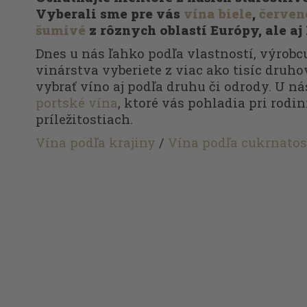
Vyberali sme pre vás
vína biele
,
červen
šumivé
z rôznych oblastí Európy, ale aj
Dnes u nás ľahko podľa vlastností, výrobcu
vinárstva vyberiete z viac ako tisíc druhov
vybrať víno aj podľa druhu či odrody. U ná
portské vína
, ktoré vás pohladia pri rodi
príležitostiach.
Vína podľa krajiny
/
Vína podľa cukrnatos