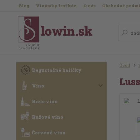
Blog
Vinársky lexikón
O nás
Obchodné podm
Úvod
Degustačné balíčky
Luss
Víno
Biele víno
Ružové víno
Červené víno