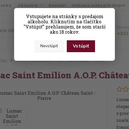
ienky
Aktuality
Kontakt
Ochrana osobných údajov
Vstupujete na stránky s predajom
alkoholu. Kliknutím na tlačítko
"Vstúpiť" prehlasujem, že som starší
Neviet
Hľadať
ako 18 rokov.
+421 
Vstúpiť
Nevstúpiť
Víno
Lussac Saint Emilion A.O.P. Château Saint - Pierre
ac Saint Emilion A.O.P. Château
Lussac
elega
z pres
značko
francú