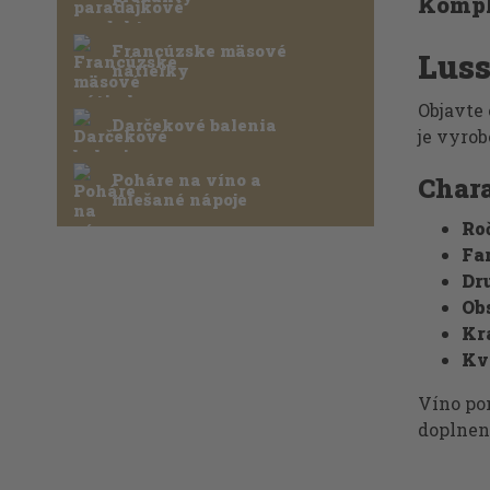
Kompl
Francúzske mäsové
Luss
nátierky
Objavte
Darčekové balenia
je vyro
Poháre na víno a
Chara
miešané nápoje
Ro
Fa
Dr
Ob
Kr
Kv
Víno po
doplnen