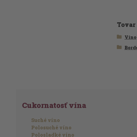
Tovar
Víno
Bord
Cukornatosť vína
Suché víno
Polosuché víno
Polosladké víno