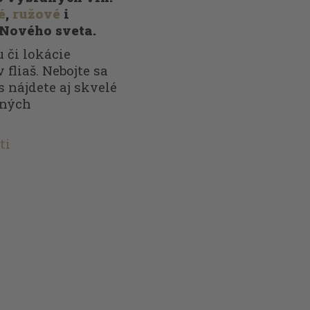
é
,
ružové
i
 Nového sveta.
 či lokácie
 fliaš. Nebojte sa
s nájdete aj skvelé
nných
ti