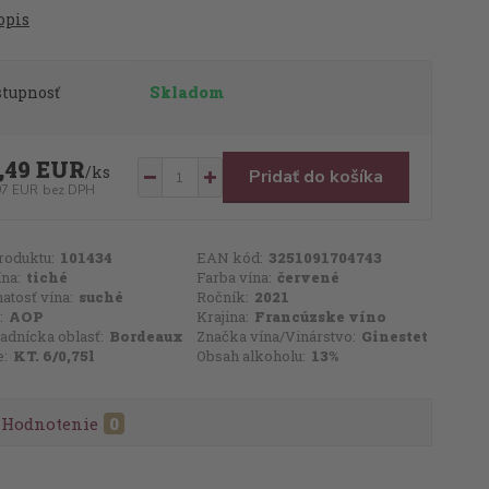
opis
stupnosť
Skladom
,49 EUR
/
ks
Pridať do košíka
97 EUR
bez DPH
roduktu:
101434
EAN kód:
3251091704743
ína:
tiché
Farba vína:
červené
atosť vína:
suché
Ročník:
2021
:
AOP
Krajina:
Francúzske víno
adnícka oblasť:
Bordeaux
Značka vína/Vinárstvo:
Ginestet
e:
KT. 6/0,75l
Obsah alkoholu:
13%
Hodnotenie
0