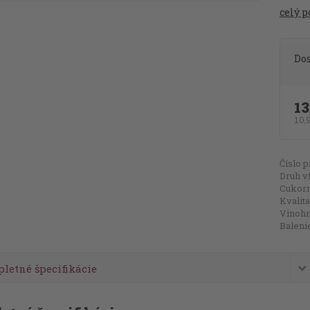
celý p
Do
13
10,
Číslo p
Druh v
Cukorn
Kvalita
Vinohr
Baleni
letné špecifikácie