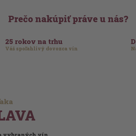
Prečo nakúpiť práve u nás?
25 rokov na trhu
D
Váš spoľahlivý dovozca vín
Na
ďaka
LAVA
vo vybraných vín.