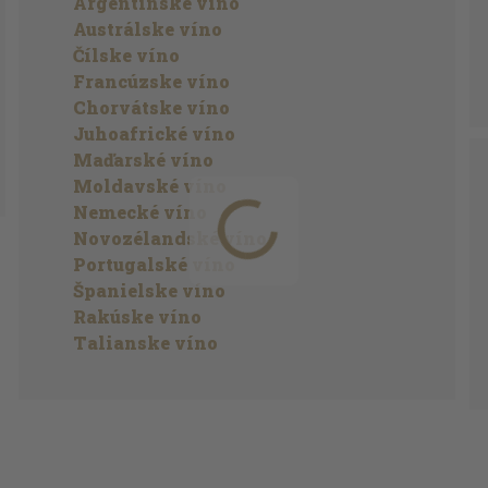
Argentínske víno
Austrálske víno
Čílske víno
Francúzske víno
Chorvátske víno
Juhoafrické víno
Maďarské víno
Moldavské víno
Nemecké víno
Novozélandské víno
Portugalské víno
Španielske víno
Rakúske víno
Talianske víno