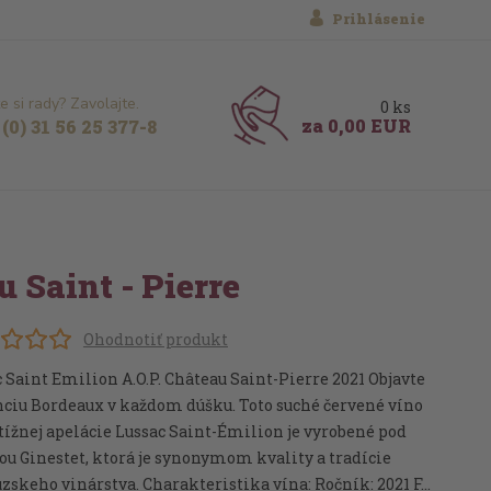
Prihlásenie
e si rady? Zavolajte.
0
ks
za
0,00 EUR
(0) 31 56 25 377-8
 Saint - Pierre
Ohodnotiť produkt
 Saint Emilion A.O.P. Château Saint-Pierre 2021 Objavte
nciu Bordeaux v každom dúšku. Toto suché červené víno
tížnej apelácie Lussac Saint-Émilion je vyrobené pod
u Ginestet, ktorá je synonymom kvality a tradície
zskeho vinárstva. Charakteristika vína: Ročník: 2021 F...