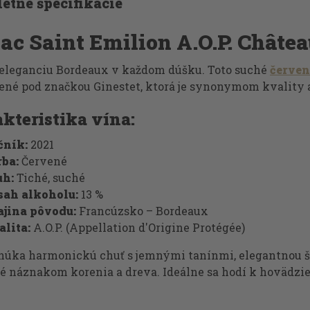
etné špecifikácie
ac Saint Emilion A.O.P. Châtea
 eleganciu Bordeaux v každom dúšku. Toto suché
červen
bené pod značkou Ginestet, ktorá je synonymom kvality 
kteristika vína:
čník:
2021
rba:
Červené
uh:
Tiché, suché
sah alkoholu:
13 %
ajina pôvodu:
Francúzsko – Bordeaux
alita:
A.O.P. (Appellation d'Origine Protégée)
núka harmonickú chuť s jemnými tanínmi, elegantnou štr
é náznakom korenia a dreva. Ideálne sa hodí k hovädzi