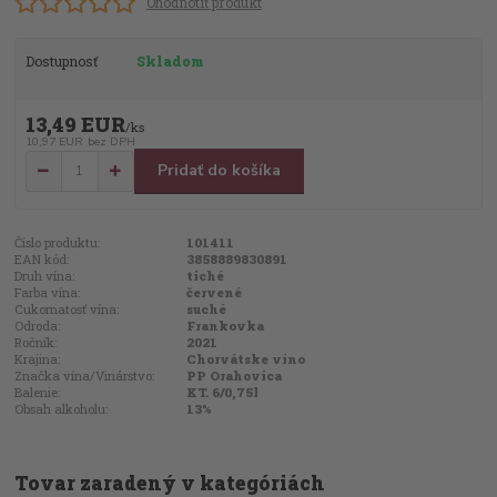
Ohodnotiť produkt
Dostupnosť
Skladom
13,49 EUR
/
ks
10,97 EUR
bez DPH
Pridať do košíka
Číslo produktu:
101411
EAN kód:
3858889830891
Druh vína:
tiché
Farba vína:
červené
Cukornatosť vína:
suché
Odroda:
Frankovka
Ročník:
2021
Krajina:
Chorvátske víno
Značka vína/Vinárstvo:
PP Orahovica
Balenie:
KT. 6/0,75l
Obsah alkoholu:
13%
Tovar zaradený v kategóriách