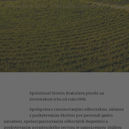
Vína podľa krajiny
/
Vína podľa cukrnatosti
Spoločnosť Slowin Bratislava pôsobí na
slovenskom trhu od roku 1996.
Spolupráca s renomovanými odborníkmi, súčasne
s poskytovaním školení pre personál gastro
zariadení, spoluorganizovaním odborných degustácií a
poskytovaním poradenského servisu, je samozrejmou službou