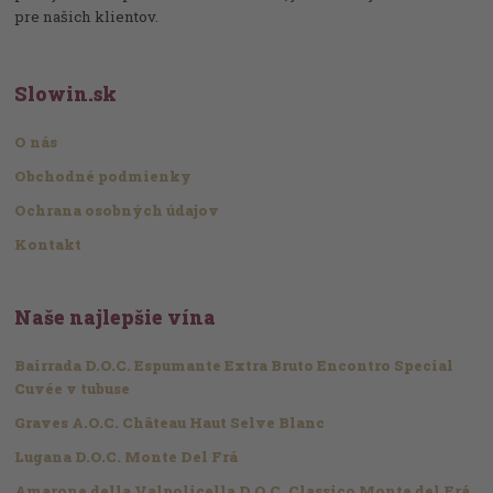
pre našich klientov.
Slowin.sk
O nás
Obchodné podmienky
Ochrana osobných údajov
Kontakt
Naše najlepšie vína
Bairrada D.O.C. Espumante Extra Bruto Encontro Special
Cuvée v tubuse
Graves A.O.C. Château Haut Selve Blanc
Lugana D.O.C. Monte Del Frá
Amarone della Valpolicella D.O.C. Classico Monte del Frá