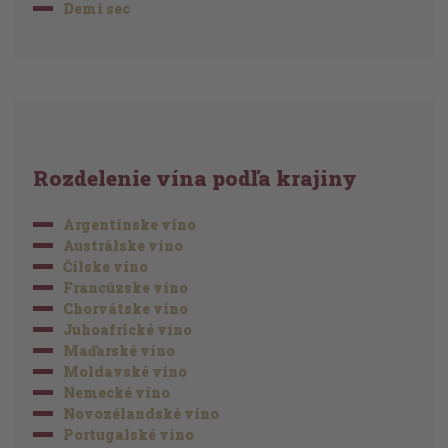
Demi sec
Rozdelenie vína podľa krajiny
Argentínske víno
Austrálske víno
Čílske víno
Francúzske víno
Chorvátske víno
Juhoafrické víno
Maďarské víno
Moldavské víno
Nemecké víno
Novozélandské víno
Portugalské víno