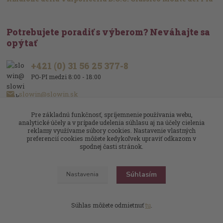
Potrebujete poradiť s výberom? Neváhajte sa
opýtať
+421 (0) 31 56 25 377-8
PO-PI medzi 8:00 - 18:00
slowin@slowin.sk
Pre základnú funkčnosť, spríjemnenie používania webu,
analytické účely a v prípade udelenia súhlasu aj na účely cielenia
reklamy využívame súbory cookies. Nastavenie vlastných
preferencií cookies môžete kedykoľvek upraviť odkazom v
spodnej časti stránok.
Upravit sběr cookies.
Súhlasím
Nastavenia
Slowin.sk
Víno je naša vášeň
Dizajn
: Poradnyweb.cz
Súhlas môžete odmietnuť
tu
.
Vytvorené na
Eshop-rychlo.sk