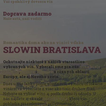
Váš spoľahlivý dovozca vín
Doprava zadarmo
Naše autá, naši vodiči
Romantika doma ako na vinici vďaka
SLOWIN BRATISLAVA
Ochutnajte niektoré z našich starostlivo
vybraných vín. Vyberali sme pre vás
vína biele
,
červené
,
ružové
i
šumivé
z rôznych oblastí
Európy, ale aj Nového sveta.
Dnes u nás ľahko podľa vlastností, výrobcu či lokácie
vinárstva vyberiete z viac ako tisíc druhov fliaš.
Nebojte sa vybrať víno aj podľa druhu či odrody. U
nás nájdete aj skvelé
portské vína
, ktoré vás
pohladia pri rodinných príležitostiach.