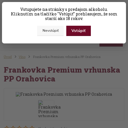
0
ks
Vstupujete na stránky s predajom alkoholu.
+421 (0) 31 56 25 377-8
za
0,00 EUR
Kliknutím na tlačítko "Vstúpiť" prehlasujem, že som
starší ako 18 rokov.
Menu
Vstúpiť
Nevstúpiť
Hľadať
Úvod
Víno
Frankovka Premium vrhunska PP Orahovica
Frankovka Premium vrhunska
PP Orahovica