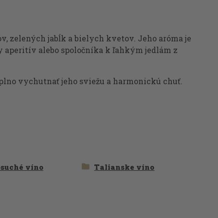
v, zelených jabĺk a bielych kvetov. Jeho aróma je
y aperitív alebo spoločníka k ľahkým jedlám z
naplno vychutnať jeho sviežu a harmonickú chuť.
osuché víno
Talianske víno