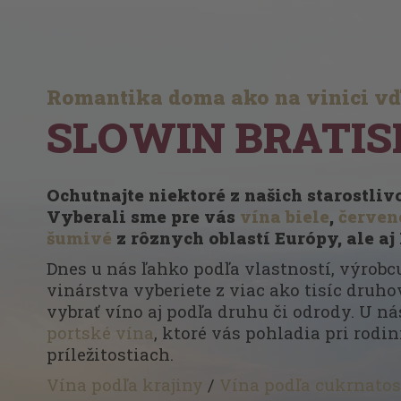
Romantika doma ako na vinici v
SLOWIN BRATIS
Ochutnajte niektoré z našich starostli
Vyberali sme pre vás
vína biele
,
červen
šumivé
z rôznych oblastí Európy, ale aj
Dnes u nás ľahko podľa vlastností, výrobcu
vinárstva vyberiete z viac ako tisíc druhov
vybrať víno aj podľa druhu či odrody. U ná
portské vína
, ktoré vás pohladia pri rodi
príležitostiach.
Vína podľa krajiny
/
Vína podľa cukrnatos