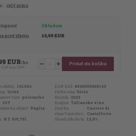
:...
celý popis
stupnosť
Skladom
a pred zľavou
13,99 EUR
99 EUR
/
ks
Pridať do košíka
2 EUR
bez DPH
roduktu:
101362
EAN kód:
8028055000143
ína:
tiché
Farba vína:
biele
atosť vína:
polosuché
Ročník:
2022
:
IGT
Krajina:
Talianske víno
adnícka oblasť:
Puglia
Značka
Cantore di
vína/Vinárstvo:
Castelforte
e:
KT. 6/0,75l
Obsah alkoholu:
13,5%