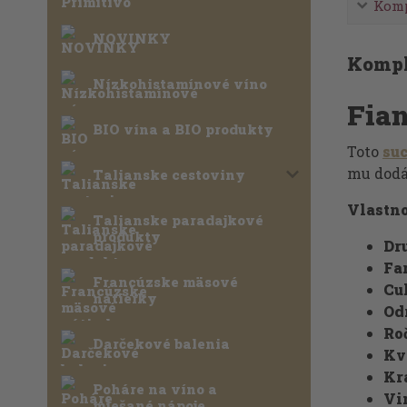
Komp
NOVINKY
Kompl
Nízkohistamínové víno
Fian
BIO vína a BIO produkty
Toto
su
mu dodá
Talianske cestoviny
Vlastno
Talianske paradajkové
produkty
Dr
Fa
Francúzske mäsové
Cu
nátierky
Od
Ro
Darčekové balenia
Kv
Kra
Poháre na víno a
Vi
miešané nápoje