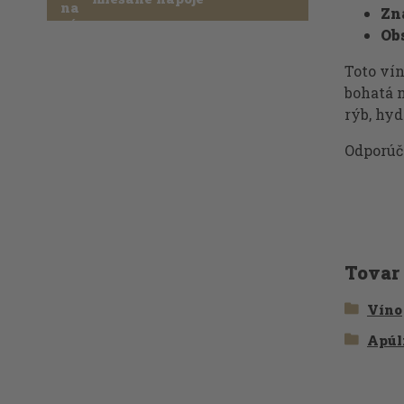
Zn
Ob
Toto vín
bohatá n
rýb, hyd
Odporúča
Tovar
Víno
Apúl