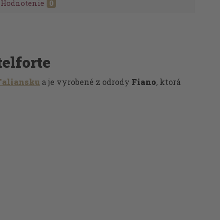
Hodnotenie
0
telforte
Taliansku
a je vyrobené z odrody
Fiano
, ktorá