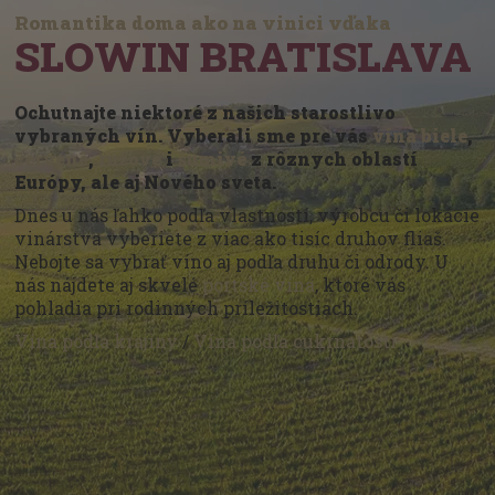
Romantika doma ako na vinici vďaka
SLOWIN BRATISLAVA
Ochutnajte niektoré z našich starostlivo
vybraných vín. Vyberali sme pre vás
vína biele
,
červené
,
ružové
i
šumivé
z rôznych oblastí
Európy, ale aj Nového sveta.
Dnes u nás ľahko podľa vlastností, výrobcu či lokácie
vinárstva vyberiete z viac ako tisíc druhov fliaš.
Nebojte sa vybrať víno aj podľa druhu či odrody. U
nás nájdete aj skvelé
portské vína
, ktoré vás
pohladia pri rodinných príležitostiach.
Vína podľa krajiny
/
Vína podľa cukrnatosti