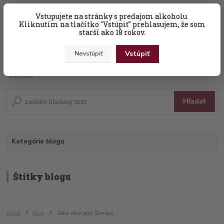
0
ks
Vstupujete na stránky s predajom alkoholu.
+421 (0) 31 56 25 377-8
za
0,00 EUR
Kliknutím na tlačítko "Vstúpiť" prehlasujem, že som
starší ako 18 rokov.
Vstúpiť
Nevstúpiť
Menu
Hľadať
Kategórie blogu
Štítky blogu
Úvod
Blog
Aké víno pijú Slováci