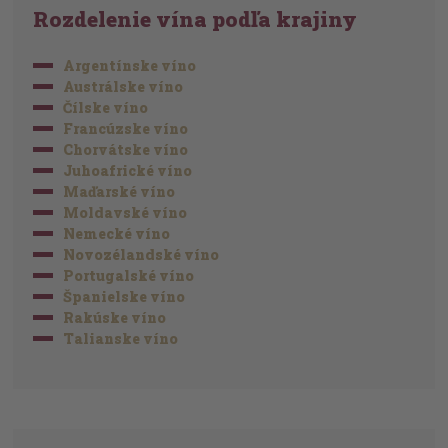
Rozdelenie vína podľa krajiny
Argentínske víno
Austrálske víno
Čílske víno
Francúzske víno
Chorvátske víno
Juhoafrické víno
Maďarské víno
Moldavské víno
Nemecké víno
Novozélandské víno
Portugalské víno
Španielske víno
Rakúske víno
Talianske víno