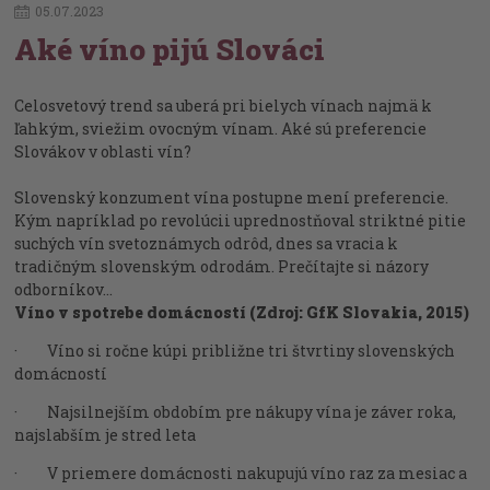
05
.
07
.
2023
Aké víno pijú Slováci
Celosvetový trend sa uberá pri bielych vínach najmä k
ľahkým, sviežim ovocným vínam. Aké sú preferencie
Slovákov v oblasti vín?
Slovenský konzument vína postupne mení preferencie.
Kým napríklad po revolúcii uprednostňoval striktné pitie
suchých vín svetoznámych odrôd, dnes sa vracia k
tradičným slovenským odrodám. Prečítajte si názory
odborníkov...
Víno v spotrebe domácností (Zdroj: GfK Slovakia, 2015)
· Víno si ročne kúpi približne tri štvrtiny slovenských
domácností
· Najsilnejším obdobím pre nákupy vína je záver roka,
najslabším je stred leta
· V priemere domácnosti nakupujú víno raz za mesiac a