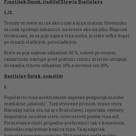
František Duroň, riaditeľ Slowin Bratislava
1./2.
Trendy vo svete sú iné ako u nás a aj na malom Slovensku
sa inak správajú zákazníci na severe ako na juhu. Napriek
tvrdeniam, že sa pijú najmä vína suché, je stále veľký dopyt
po vínach sladkých, polosladkých.
Biele sa pije najviac odhadom 60 %, ružové po svojom
razantnom nástupe pred piatimi rokmi mierne ustupujú
do úzadia, trhovo odhadom 10% a červené cca 30%.
Rastislav Šuták, someliér
1.
Popularitu vína medzičasom úspešne podporujú mnohé
mediálne „udalosti". Tiež otvorené pivnice, vínne cesty,
Národný salón vín (už aj v Bratislave), reportáže, výstavy,
degustácie, sociálne siete, internetový predaj vína atď.
Formovanie chutí prípadne preferencií tak v konečnom
dôsledku ovplyvňuje kvalita vína. Tá aj napriek
komplikovanému ročníku 2014 zostáva podľa môjho