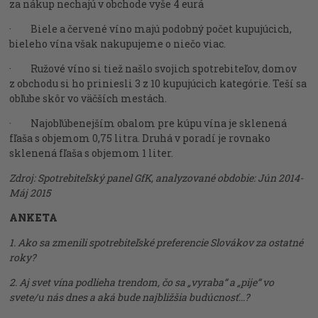
za nákup nechajú v obchode vyše 4 eurá
· Biele a červené víno majú podobný počet kupujúcich,
bieleho vína však nakupujeme o niečo viac.
· Ružové víno si tiež našlo svojich spotrebiteľov, domov
z obchodu si ho priniesli 3 z 10 kupujúcich kategórie. Teší sa
obľube skôr vo väčších mestách.
· Najobľúbenejším obalom pre kúpu vína je sklenená
fľaša s objemom 0,75 litra. Druhá v poradí je rovnako
sklenená fľaša s objemom 1 liter.
Zdroj: Spotrebiteľský panel GfK, analyzované obdobie: Jún 2014-
Máj 2015
ANKETA
1.
Ako sa zmenili spotrebiteľské preferencie Slovákov za ostatné
roky?
2.
Aj svet vína podlieha trendom, čo sa „vyraba“ a „pije“ vo
svete/u nás dnes a aká bude najbližšia budúcnosť...?