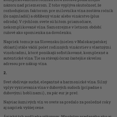
názoru nad priemerom. Z toho vyplýva skutočnosť, že
rozhodujúcim faktorom pre milovníka vína zostáva ročník
(čo najmladší) a obľúbený vinár alebo vinárstvo (plus
odroda). V rýchlom svete sú hitom priamočiare,
nekomplikované vína. Samozrejme v letnom období
ružové ako spomienka na dovolenku.
Napriek tomu je na Slovensku (nielen v Malokarpatskej
oblasti) stále väčší počet rodinných vinárstiev s vlastnými
vinohradmi, ktoré ponúkajú sofistikované, komplexné a
autentické vína. Tie sa stávajú čoraz častejšie skvelou
adresou pre nákup vína.
2.
Svet obdivuje suché, elegantné a harmonické vína. Silný
vplyv vyzrievania vína v dubových sudoch (prípadne s
dubovými hoblinami) , za pár eur je preč.
Najviac šumivých vín vo svete sa predalo za posledné roky
aj napriek vyššej cene.
Ázijský trh podlieha výkyvom. Množstvo predaného ako aj