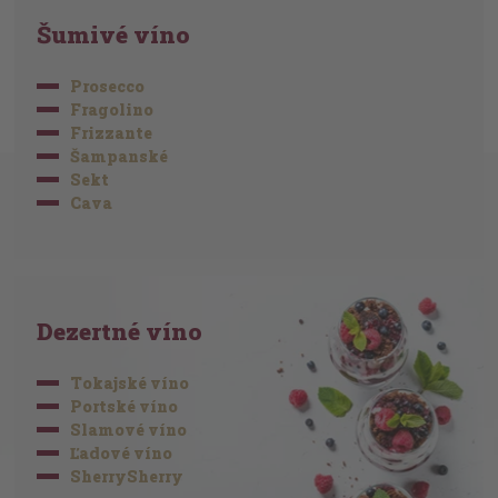
Šumivé víno
Prosecco
Fragolino
Frizzante
Šampanské
Sekt
Cava
Dezertné víno
Tokajské víno
Portské víno
Slamové víno
Ľadové víno
SherrySherry