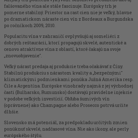
falšovaného vína ale stále fascinuje. Európsky trh je
pomerne stabilný. Priestor na rast cien nie je veľký, hlavne
po dramatickom náraste cien vín z Bordeaux a Burgundska
po ročníkoch 2009, 2010.
Popularitu vína v zahraničí ovplyvňujú aj someliéri z
dobrých reštaurácii, ktorí propagujú skvelé, autentické a
cenovo atraktívne vína z oblastí, ktoré čakajú na svoje
„znovuobjavenie".
Veľký nárast predaja aj produkcie treba očakávať z Číny.
Stabilnú produkciu s nárastom kvality a „bezpečnými"
klimatickými podmienkami ponúka Južná Amerika resp.
Čile a Argentína. Európske vinohrady najmä z jej východnej
časti (Bulharsko, Rumunsko) dostávajú pravidelne injekcie
v podobe veľkých investícií. Obľuba šumivých vín
(oprávnene) ako Champagne alebo Prosecco potrvá určite
dlhšie.
Slovensko má potenciál, za predpokladu určitých zmien
ponúknuť skvelé, nadčasové vína. Nie ako ikony, ale perly
európského štýlu.