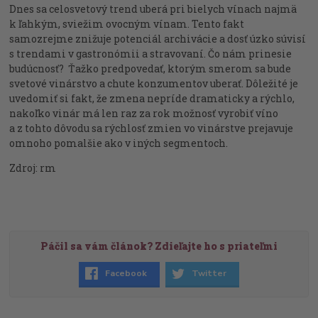
Dnes sa celosvetový trend uberá pri bielych vínach najmä
k ľahkým, sviežim ovocným vínam. Tento fakt
samozrejme znižuje potenciál archivácie a dosť úzko súvisí
s trendami v gastronómii a stravovaní. Čo nám prinesie
budúcnosť? Ťažko predpovedať, ktorým smerom sa bude
svetové vinárstvo a chute konzumentov uberať. Dôležité je
uvedomiť si fakt, že zmena nepríde dramaticky a rýchlo,
nakoľko vinár má len raz za rok možnosť vyrobiť víno
a z tohto dôvodu sa rýchlosť zmien vo vinárstve prejavuje
omnoho pomalšie ako v iných segmentoch.
Zdroj: rm
Páčil sa vám článok? Zdieľajte ho s priateľmi
Facebook
Twitter