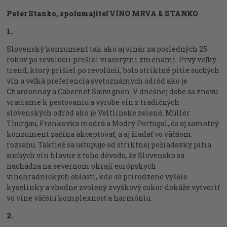
Peter Stanko, spolumajiteľ VÍNO MRVA & STANKO
1.
Slovenský konzument tak ako aj vinár za posledných 25
rokov po revolúcii prešiel viacerými zmenami. Prvý veľký
trend, ktorý prišiel po revolúcii, bolo striktné pitie suchých
vín a veľká preferencia svetoznámych odrôd ako je
Chardonnay a Cabernet Sauvignon. V dnešnej dobe sa znovu
vraciame k pestovaniu a výrobe vín z tradičných
slovenských odrôd ako je Veltlínske zelené, Müller
Thurgau, Frankovka modrá a Modrý Portugal, čo aj samotný
konzument začína akceptovať, a aj žiadať vo väčšom
rozsahu. Taktiež sa ustupuje od striktnej požiadavky pitia
suchých vín hlavne z toho dôvodu, že Slovensko sa
nachádza na severnom okraji európskych
vinohradníckych oblastí, kde sú prirodzene vyššie
kyselinky a vhodne zvolený zvyškový cukor dokáže vytvoriť
vo víne väčšiu komplexnosť a harmóniu.
2.