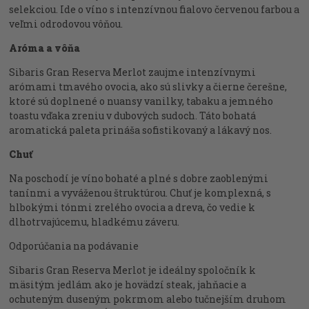
selekciou. Ide o víno s intenzívnou fialovo červenou farbou a
veľmi odrodovou vôňou.
Aróma a vôňa
Sibaris Gran Reserva Merlot zaujme intenzívnymi
arómami tmavého ovocia, ako sú slivky a čierne čerešne,
ktoré sú doplnené o nuansy vanilky, tabaku a jemného
toastu vďaka zreniu v dubových sudoch. Táto bohatá
aromatická paleta prináša sofistikovaný a lákavý nos.
Chuť
Na poschodí je víno bohaté a plné s dobre zaoblenými
tanínmi a vyváženou štruktúrou. Chuť je komplexná, s
hlbokými tónmi zrelého ovocia a dreva, čo vedie k
dlhotrvajúcemu, hladkému záveru.
Odporúčania na podávanie
Sibaris Gran Reserva Merlot je ideálny spoločník k
mäsitým jedlám ako je hovädzí steak, jahňacie a
ochuteným duseným pokrmom alebo tučnejším druhom