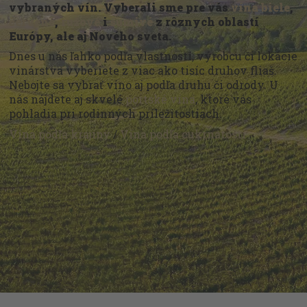
vybraných vín. Vyberali sme pre vás
vína biele
,
červené
,
ružové
i
šumivé
z rôznych oblastí
Európy, ale aj Nového sveta.
Dnes u nás ľahko podľa vlastností, výrobcu či lokácie
vinárstva vyberiete z viac ako tisíc druhov fliaš.
Nebojte sa vybrať víno aj podľa druhu či odrody. U
nás nájdete aj skvelé
portské vína
, ktoré vás
pohladia pri rodinných príležitostiach.
Vína podľa krajiny
/
Vína podľa cukrnatosti