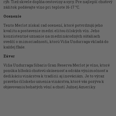
rýb. Tiež skvele dopĺňa cestoviny a syry. Pre najlepší chuťový
zážitok podávajte víno pri teplote 16-17 °C.
Ocenenie
Tento Merlot získal rad ocenení, ktoré potvrdzujú jeho
kvalitu a postavenie medzi elitou čilských vín. Jeho
konzistentné uznanie na medzinárodných súťažiach
svedčí o mimoriadnosti, ktorú Viña Undurraga vkladá do
každej fľaše.
Záver
Viña Undurraga Sibaris Gran Reserva Merlot je víno, ktoré
ponúka hlbokú chuťovú skúsenosť a odráža výnimočnosť a
dedikáciu vinárstva k tradícii aj inováciám. Je to výraz
pravého čílskeho umenia vinárstva, ktoré vás pozýva k
objavovaniu bohatých vôní a chutí Južnej Ameriky.