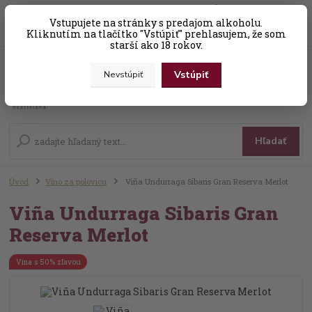
0
ks
Vstupujete na stránky s predajom alkoholu.
+421 (0) 31 56 25 377-8
za
0,00 EUR
Kliknutím na tlačítko "Vstúpiť" prehlasujem, že som
starší ako 18 rokov.
Vstúpiť
Nevstúpiť
Menu
Hľadať
Úvod
Víno za polovicu
Viña Undurraga Sibaris Gran Reserva Merlot
Viña Undurraga Sibaris Gran
Reserva Merlot
Vína s 50% zľavou