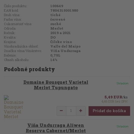
Číslo produktu:
100649
EAN kód:
7804315001980
Druh vína:
tiché
Farba vína:
červené
Cukornatosť vína:
suché
Odroda:
Merlot
Ročník:
2019 a 2021
Kvalita:
DO
Krajina:
Čílske víno
Vinohradnícka oblasť:
Valle del Maipo
Značka vína/Vinárstvo:
Viña Undurraga
Balenie:
0,75L
Obsah alkoholu:
14%
Podobné produkty
Domaine Bousquet Varietal
Skladom
Merlot Tupungato
5,49 EUR
/
ks
4,46 EUR
bez DPH
Pridať do košíka
Viňa Undurraga Aliwen
Skladom
Reserva Cabernet/Merlot