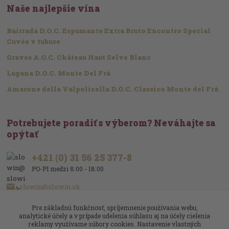
Naše najlepšie vína
Bairrada D.O.C. Espumante Extra Bruto Encontro Special
Cuvée v tubuse
Graves A.O.C. Château Haut Selve Blanc
Lugana D.O.C. Monte Del Frá
Amarone della Valpolicella D.O.C. Classico Monte del Frá
Potrebujete poradiť s výberom? Neváhajte sa
opýtať
+421 (0) 31 56 25 377-8
PO-PI medzi 8:00 - 18:00
slowin@slowin.sk
Pre základnú funkčnosť, spríjemnenie používania webu,
analytické účely a v prípade udelenia súhlasu aj na účely cielenia
reklamy využívame súbory cookies. Nastavenie vlastných