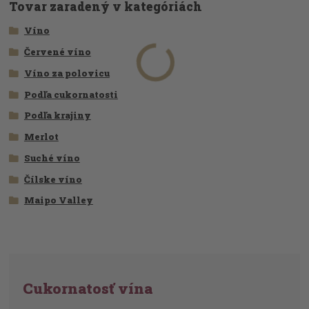
Tovar zaradený v kategóriách
Víno
Červené víno
Víno za polovicu
Podľa cukornatosti
Podľa krajiny
Merlot
Suché víno
Čílske víno
Maipo Valley
Cukornatosť vína