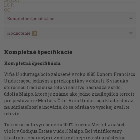
Kompletné špecifikácie
Hodnotenie
0
Kompletné špecifikácie
Kompletná špecifikácia
Viña Undurraga bolo založené v roku 1885 Donom Francisco
Undurragou, jedným z priekopníkov v oblasti. S viac ako
storočnou tradíciou sa toto vinárstvo nachádza v srdci
údolia Maipo, ktoré je známe ako jedno z najlepších terroir
pre pestovanie Merlot v Čile. Viña Undurraga kladie dôraz
na udržateľnosť a inovácie, čo sa odráža vo vysokej kvalite
ich vín.
Toto víno bolo vyrobené zo 100% hrozna Merlot z našich
viníc v Codigua Estate v údolí Maipo. Bol vinifikovaný
klastrami zberanými v optimálnej zrelosti a následne