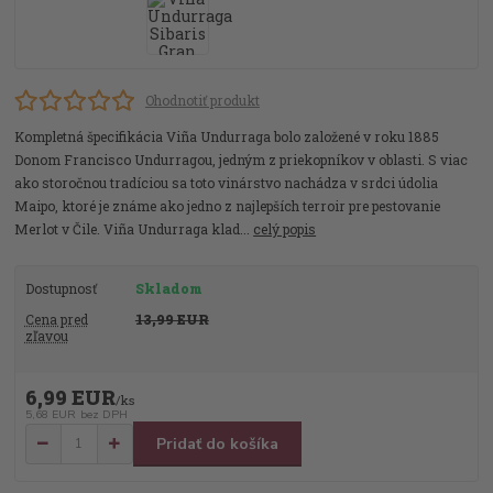
Ohodnotiť produkt
Kompletná špecifikácia Viña Undurraga bolo založené v roku 1885
Donom Francisco Undurragou, jedným z priekopníkov v oblasti. S viac
ako storočnou tradíciou sa toto vinárstvo nachádza v srdci údolia
Maipo, ktoré je známe ako jedno z najlepších terroir pre pestovanie
Merlot v Čile. Viña Undurraga klad...
celý popis
Dostupnosť
Skladom
Cena pred
13,99 EUR
zľavou
6,99 EUR
/
ks
5,68 EUR
bez DPH
Pridať do košíka